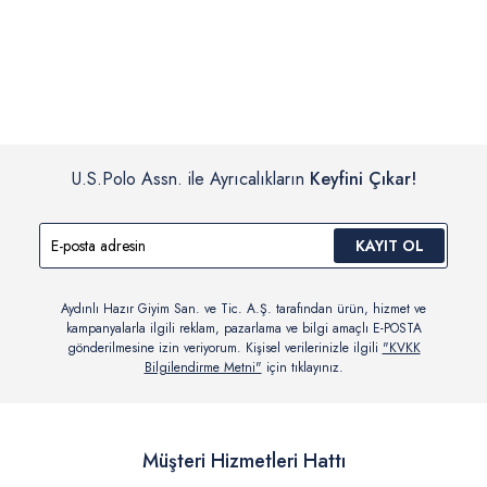
İç giyim, yüzme giyim, çorap gibi hijyenik ürün gruplarında kanun ve
Siparişinizin onaylanmasından sonra “Hesabım” bağlantısı üzerinden
yönetmelik hükümleri gereği değişim/iade yapılamamaktadır.
siparişlerinizi görüntüleyebilir, durumları hakkında bilgi sahibi olabilir
Detaylı Bilgi İçin Tıklayın
ve kargoya verildikten sonra kargo takibi yapabilirsiniz.
U.S.Polo Assn. ile Ayrıcalıkların
Keyfini Çıkar!
KAYIT OL
Aydınlı Hazır Giyim San. ve Tic. A.Ş. tarafından ürün, hizmet ve
kampanyalarla ilgili reklam, pazarlama ve bilgi amaçlı E-POSTA
gönderilmesine izin veriyorum. Kişisel verilerinizle ilgili
"KVKK
Bilgilendirme Metni"
için tıklayınız.
Müşteri Hizmetleri Hattı