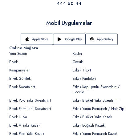
444 60 44
Mobil Uygulamalar
Online Mağaza
Yeni Sezon
Kadın
Erkek
Çocuk
Kampanyalar
Erkek Tişört
Erkek Gömlek
Erkek Pantolon
Erkek Sweatsihrt
Erkek Kapüşonlu Sweatshirt /
Hoodie
Erkek Polo Yaka Sweatshirt
Erkek Bisiklet Yaka Sweatshirt
Erkek Fermuarlı Sweatshirt
Erkek Yarım Fermuarlı / Half Zip
Erkek Hırka
Erkek Bisiklet Yaka Kazak
Erkek V Yaka Kazak
Erkek Boğazlı Kazak
Erkek Polo Yaka Kazak
Erkek Yarım Fermuarlı Kazak