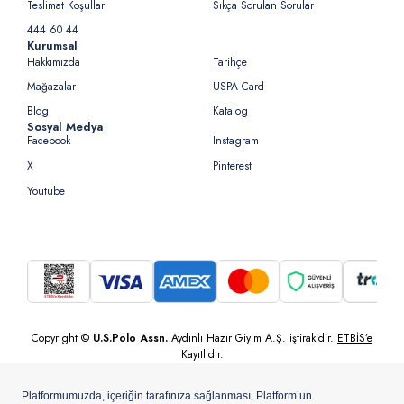
Teslimat Koşulları
Sıkça Sorulan Sorular
444 60 44
Kurumsal
Hakkımızda
Tarihçe
Mağazalar
USPA Card
Blog
Katalog
Sosyal Medya
Facebook
Instagram
X
Pinterest
Youtube
Copyright ©
U.S.Polo Assn.
Aydınlı Hazır Giyim A.Ş. iştirakidir.
ETBİS’e
Kayıtlıdır.