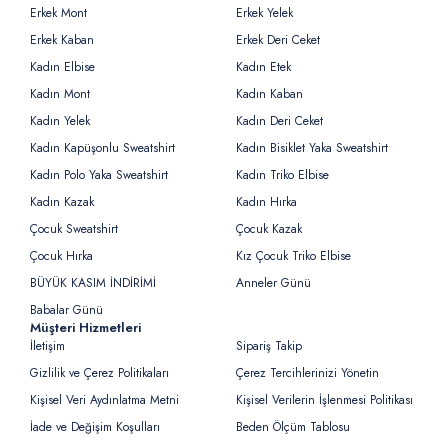
Erkek Mont
Erkek Yelek
Erkek Kaban
Erkek Deri Ceket
Kadın Elbise
Kadın Etek
Kadın Mont
Kadın Kaban
Kadın Yelek
Kadın Deri Ceket
Kadın Kapüşonlu Sweatshirt
Kadın Bisiklet Yaka Sweatshirt
Kadın Polo Yaka Sweatshirt
Kadın Triko Elbise
Kadın Kazak
Kadın Hırka
Çocuk Sweatshirt
Çocuk Kazak
Çocuk Hırka
Kız Çocuk Triko Elbise
BÜYÜK KASIM İNDİRİMİ
Anneler Günü
Babalar Günü
Müşteri Hizmetleri
İletişim
Sipariş Takip
Gizlilik ve Çerez Politikaları
Çerez Tercihlerinizi Yönetin
Kişisel Veri Aydınlatma Metni
Kişisel Verilerin İşlenmesi Politikası
İade ve Değişim Koşulları
Beden Ölçüm Tablosu