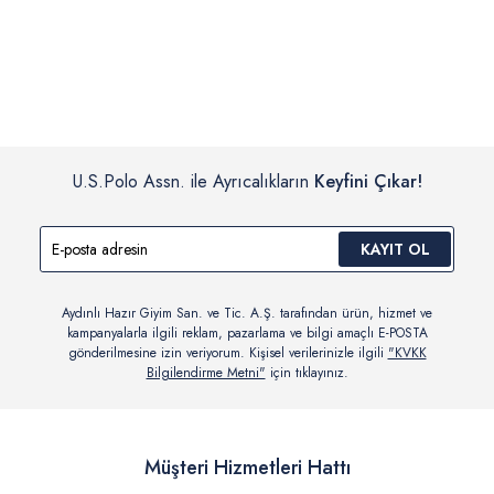
İç giyim, yüzme giyim, çorap gibi hijyenik ürün gruplarında kanun ve
Siparişinizin onaylanmasından sonra “Hesabım” bağlantısı üzerinden
yönetmelik hükümleri gereği değişim/iade yapılamamaktadır.
siparişlerinizi görüntüleyebilir, durumları hakkında bilgi sahibi olabilir
Detaylı Bilgi İçin Tıklayın
ve kargoya verildikten sonra kargo takibi yapabilirsiniz.
U.S.Polo Assn. ile Ayrıcalıkların
Keyfini Çıkar!
KAYIT OL
Aydınlı Hazır Giyim San. ve Tic. A.Ş. tarafından ürün, hizmet ve
kampanyalarla ilgili reklam, pazarlama ve bilgi amaçlı E-POSTA
gönderilmesine izin veriyorum. Kişisel verilerinizle ilgili
"KVKK
Bilgilendirme Metni"
için tıklayınız.
Müşteri Hizmetleri Hattı