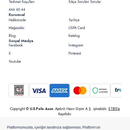
Teslimat Koşulları
Sıkça Sorulan Sorular
444 60 44
Kurumsal
Hakkımızda
Tarihçe
Mağazalar
USPA Card
Blog
Katalog
Sosyal Medya
Facebook
Instagram
X
Pinterest
Youtube
Copyright ©
U.S.Polo Assn.
Aydınlı Hazır Giyim A.Ş. iştirakidir.
ETBİS’e
Kayıtlıdır.