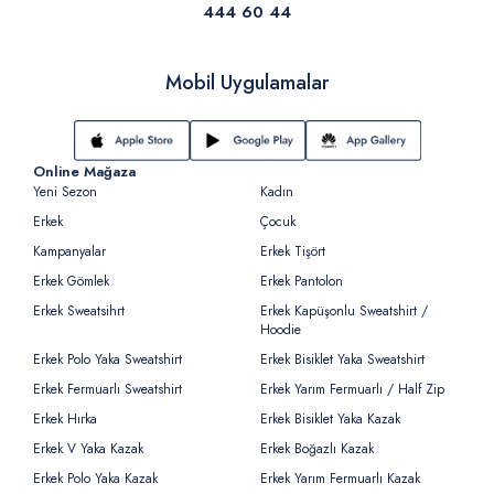
444 60 44
Mobil Uygulamalar
Online Mağaza
Yeni Sezon
Kadın
Erkek
Çocuk
Kampanyalar
Erkek Tişört
Erkek Gömlek
Erkek Pantolon
Erkek Sweatsihrt
Erkek Kapüşonlu Sweatshirt /
Hoodie
Erkek Polo Yaka Sweatshirt
Erkek Bisiklet Yaka Sweatshirt
Erkek Fermuarlı Sweatshirt
Erkek Yarım Fermuarlı / Half Zip
Erkek Hırka
Erkek Bisiklet Yaka Kazak
Erkek V Yaka Kazak
Erkek Boğazlı Kazak
Erkek Polo Yaka Kazak
Erkek Yarım Fermuarlı Kazak