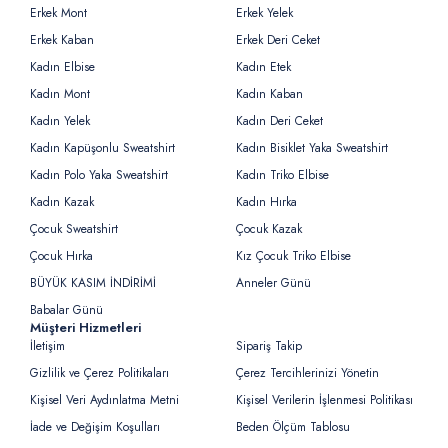
Erkek Mont
Erkek Yelek
Erkek Kaban
Erkek Deri Ceket
Kadın Elbise
Kadın Etek
Kadın Mont
Kadın Kaban
Kadın Yelek
Kadın Deri Ceket
Kadın Kapüşonlu Sweatshirt
Kadın Bisiklet Yaka Sweatshirt
Kadın Polo Yaka Sweatshirt
Kadın Triko Elbise
Kadın Kazak
Kadın Hırka
Çocuk Sweatshirt
Çocuk Kazak
Çocuk Hırka
Kız Çocuk Triko Elbise
BÜYÜK KASIM İNDİRİMİ
Anneler Günü
Babalar Günü
Müşteri Hizmetleri
İletişim
Sipariş Takip
Gizlilik ve Çerez Politikaları
Çerez Tercihlerinizi Yönetin
Kişisel Veri Aydınlatma Metni
Kişisel Verilerin İşlenmesi Politikası
İade ve Değişim Koşulları
Beden Ölçüm Tablosu