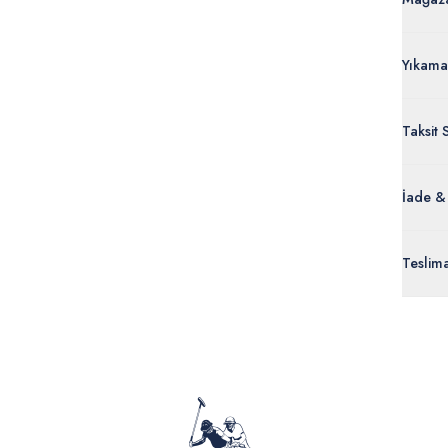
Yıkama
Taksit 
İade &
Orijinal
Teslim
ürünle
Siparişl
İç giyi
yoğun ka
yönetme
onaylan
Detaylı 
görüntül
verildik