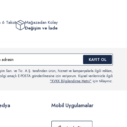
 6 Taksit
Mağazadan Kolay
Değişim ve İade
KAYIT OL
yim San. ve Tic. A.Ş. tarafından ürün, hizmet ve kampanyalarla ilgili reklam,
ilgi amaçlı E-POSTA gönderilmesine izin veriyorum. Kişisel verilerinizle ilgili
"KVKK Bilgilendirme Metni"
için tıklayınız.
edya
Mobil Uygulamalar