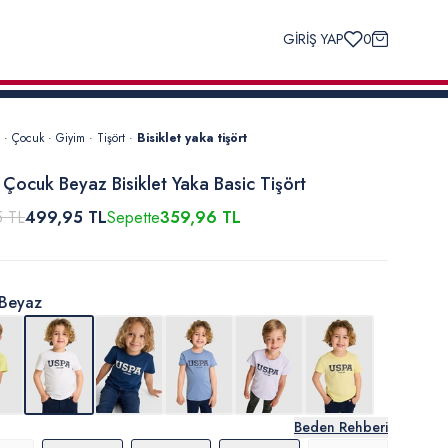
GİRİŞ YAP
0
·
Çocuk
·
Giyim
·
Tişört
·
Bisiklet yaka tişört
 Çocuk Beyaz Bisiklet Yaka Basic Tişört
5 TL
499,95 TL
Sepette
359,96 TL
Beyaz
Beden Rehberi