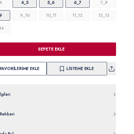
4
4_5
5_6
6_7
7_8
9
9_10
10_11
11_12
12_13
14
SEPETE EKLE
FAVORILERIME EKLE
LISTEME EKLE
gileri
011.000.PU-8749.VR013
Rehberi
Pamuk
607-VR013
lgileri Ayrıntılarını Görüntüle
da Bul