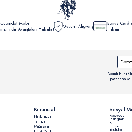
r Cebinde! Mobil
Bonus Card’a
Güvenli Alışveriş
zı İndir Avanjtaları
Yakala!
İmkanı
Aydınlı Hazır Gi
pazarlama ve b
i
Kurumsal
Sosyal M
Facebook
Hakkımızda
Instagram
Tarihçe
X
Pinterest
Mağazalar
Youtube
n
USPA Card