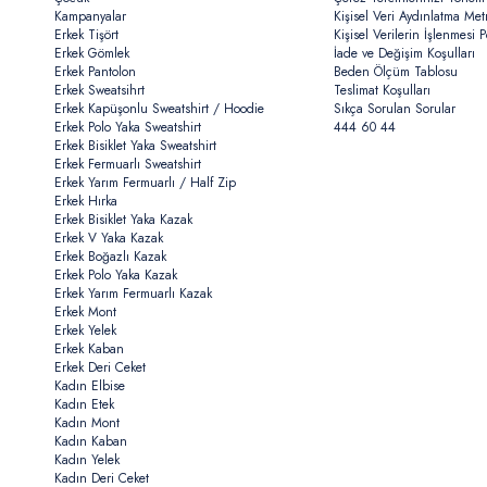
Kampanyalar
Kişisel Veri Aydınlatma Met
Erkek Tişört
Kişisel Verilerin İşlenmesi Po
Erkek Gömlek
İade ve Değişim Koşulları
Erkek Pantolon
Beden Ölçüm Tablosu
Erkek Sweatsihrt
Teslimat Koşulları
Erkek Kapüşonlu Sweatshirt / Hoodie
Sıkça Sorulan Sorular
Erkek Polo Yaka Sweatshirt
444 60 44
Erkek Bisiklet Yaka Sweatshirt
Erkek Fermuarlı Sweatshirt
Erkek Yarım Fermuarlı / Half Zip
Erkek Hırka
Erkek Bisiklet Yaka Kazak
Erkek V Yaka Kazak
Erkek Boğazlı Kazak
Erkek Polo Yaka Kazak
Erkek Yarım Fermuarlı Kazak
Erkek Mont
Erkek Yelek
Erkek Kaban
Erkek Deri Ceket
Kadın Elbise
Kadın Etek
Kadın Mont
Kadın Kaban
Kadın Yelek
Kadın Deri Ceket