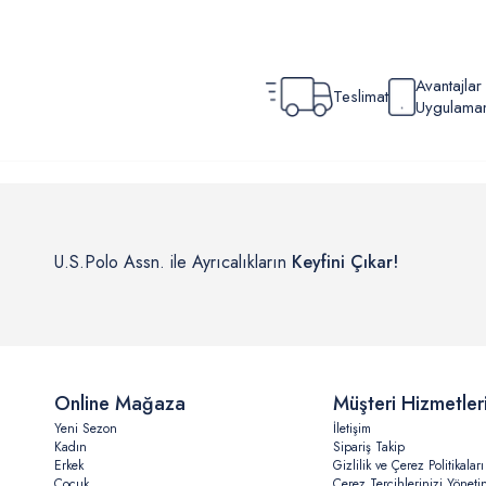
Avantajla
Teslimat
Uygulamamı
U.S.Polo Assn. ile Ayrıcalıkların
Keyfini Çıkar!
Online Mağaza
Müşteri Hizmetler
Yeni Sezon
İletişim
Kadın
Sipariş Takip
Erkek
Gizlilik ve Çerez Politikaları
Çocuk
Çerez Tercihlerinizi Yöneti