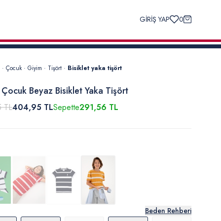
GİRİŞ YAP
0
·
Çocuk
·
Giyim
·
Tişört
·
Bisiklet yaka tişört
 Çocuk Beyaz Bisiklet Yaka Tişört
5 TL
404,95 TL
Sepette
291,56 TL
Beden Rehberi