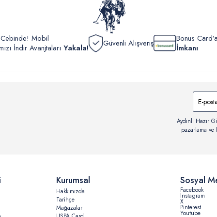
r Cebinde! Mobil
Bonus Card’a
Güvenli Alışveriş
zı İndir Avanjtaları
Yakala!
İmkanı
Aydınlı Hazır Gi
pazarlama ve b
i
Kurumsal
Sosyal M
Facebook
Hakkımızda
Instagram
Tarihçe
X
Pinterest
Mağazalar
Youtube
n
USPA Card