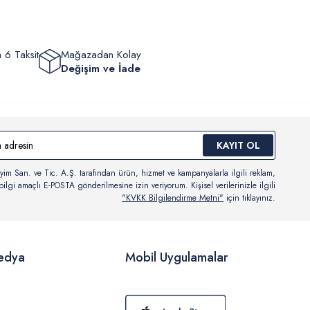
 6 Taksit
Mağazadan Kolay
Değişim ve İade
KAYIT OL
yim San. ve Tic. A.Ş. tarafından ürün, hizmet ve kampanyalarla ilgili reklam,
ilgi amaçlı E-POSTA gönderilmesine izin veriyorum. Kişisel verilerinizle ilgili
"KVKK Bilgilendirme Metni"
için tıklayınız.
edya
Mobil Uygulamalar