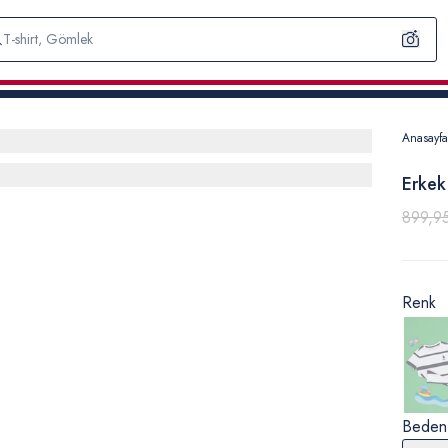
Anasayfa
Erkek
899,9
Renk
Beden