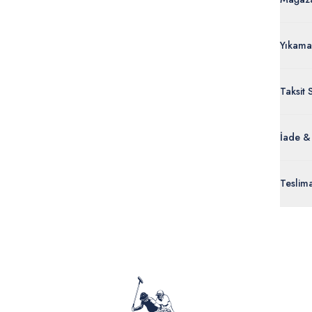
Yıkama
Taksit 
İade &
Orijinal
Teslim
ürünle
Siparişl
İç giyi
yoğun ka
yönetme
onaylan
Detaylı 
görüntül
verildik