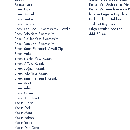
Kampanyalar
Kişisel Veri Aydınlatma Met
Erkek Tişört
Kişisel Verilerin İşlenmesi Po
Erkek Gömlek
İade ve Değişim Koşulları
Erkek Pantolon
Beden Ölçüm Tablosu
Erkek Sweatsihrt
Teslimat Koşulları
Erkek Kapüşonlu Sweatshirt / Hoodie
Sıkça Sorulan Sorular
Erkek Polo Yaka Sweatshirt
444 60 44
Erkek Bisiklet Yaka Sweatshirt
Erkek Fermuarlı Sweatshirt
Erkek Yarım Fermuarlı / Half Zip
Erkek Hırka
Erkek Bisiklet Yaka Kazak
Erkek V Yaka Kazak
Erkek Boğazlı Kazak
Erkek Polo Yaka Kazak
Erkek Yarım Fermuarlı Kazak
Erkek Mont
Erkek Yelek
Erkek Kaban
Erkek Deri Ceket
Kadın Elbise
Kadın Etek
Kadın Mont
Kadın Kaban
Kadın Yelek
Kadın Deri Ceket