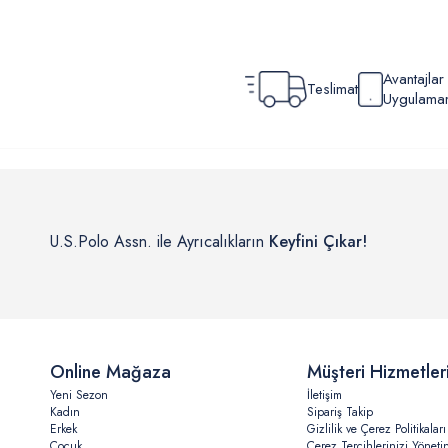
Avantajla
Teslimat
Uygulamamı
U.S.Polo Assn. ile Ayrıcalıkların
Keyfini Çıkar!
Online Mağaza
Müşteri Hizmetler
Yeni Sezon
İletişim
Kadın
Sipariş Takip
Erkek
Gizlilik ve Çerez Politikaları
Çocuk
Çerez Tercihlerinizi Yöneti