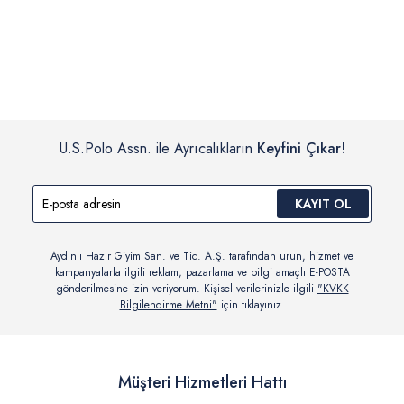
İç giyim, yüzme giyim, çorap gibi hijyenik ürün gruplarında kanun ve
Siparişinizin onaylanmasından sonra “Hesabım” bağlantısı üzerinden
yönetmelik hükümleri gereği değişim/iade yapılamamaktadır.
siparişlerinizi görüntüleyebilir, durumları hakkında bilgi sahibi olabilir
Detaylı Bilgi İçin Tıklayın
ve kargoya verildikten sonra kargo takibi yapabilirsiniz.
U.S.Polo Assn. ile Ayrıcalıkların
Keyfini Çıkar!
KAYIT OL
Aydınlı Hazır Giyim San. ve Tic. A.Ş. tarafından ürün, hizmet ve
kampanyalarla ilgili reklam, pazarlama ve bilgi amaçlı E-POSTA
gönderilmesine izin veriyorum. Kişisel verilerinizle ilgili
"KVKK
Bilgilendirme Metni"
için tıklayınız.
Müşteri Hizmetleri Hattı