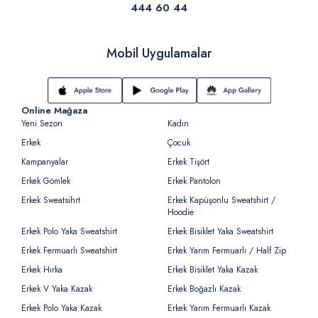
444 60 44
Mobil Uygulamalar
Online Mağaza
Yeni Sezon
Kadın
Erkek
Çocuk
Kampanyalar
Erkek Tişört
Erkek Gömlek
Erkek Pantolon
Erkek Sweatsihrt
Erkek Kapüşonlu Sweatshirt /
Hoodie
Erkek Polo Yaka Sweatshirt
Erkek Bisiklet Yaka Sweatshirt
Erkek Fermuarlı Sweatshirt
Erkek Yarım Fermuarlı / Half Zip
Erkek Hırka
Erkek Bisiklet Yaka Kazak
Erkek V Yaka Kazak
Erkek Boğazlı Kazak
Erkek Polo Yaka Kazak
Erkek Yarım Fermuarlı Kazak