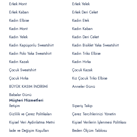
Erkek Mont
Erkek Yelek
Erkek Kaban
Erkek Deri Ceket
Kadın Elbise
Kadın Etek
Kadın Mont
Kadın Kaban
Kadın Yelek
Kadın Deri Ceket
Kadın Kapüşonlu Sweatshirt
Kadın Bisiklet Yaka Sweatshirt
Kadın Polo Yaka Sweatshirt
Kadın Triko Elbise
Kadın Kazak
Kadın Hırka
Çocuk Sweatshirt
Çocuk Kazak
Çocuk Hırka
Kız Çocuk Triko Elbise
BÜYÜK KASIM İNDİRİMİ
Anneler Günü
Babalar Günü
Müşteri Hizmetleri
İletişim
Sipariş Takip
Gizlilik ve Çerez Politikaları
Çerez Tercihlerinizi Yönetin
Kişisel Veri Aydınlatma Metni
Kişisel Verilerin İşlenmesi Politikası
İade ve Değişim Koşulları
Beden Ölçüm Tablosu