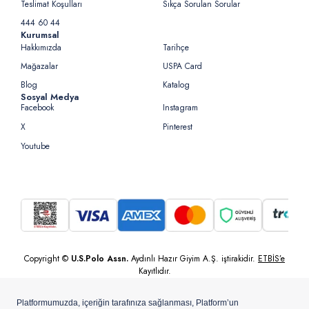
Teslimat Koşulları
Sıkça Sorulan Sorular
444 60 44
Kurumsal
Hakkımızda
Tarihçe
Mağazalar
USPA Card
Blog
Katalog
Sosyal Medya
Facebook
Instagram
X
Pinterest
Youtube
Copyright ©
U.S.Polo Assn.
Aydınlı Hazır Giyim A.Ş. iştirakidir.
ETBİS’e
Kayıtlıdır.