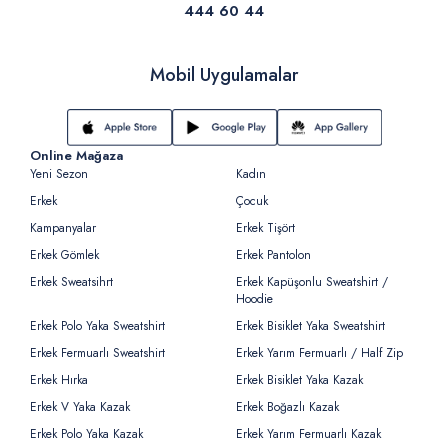
444 60 44
Mobil Uygulamalar
Online Mağaza
Yeni Sezon
Kadın
Erkek
Çocuk
Kampanyalar
Erkek Tişört
Erkek Gömlek
Erkek Pantolon
Erkek Sweatsihrt
Erkek Kapüşonlu Sweatshirt /
Hoodie
Erkek Polo Yaka Sweatshirt
Erkek Bisiklet Yaka Sweatshirt
Erkek Fermuarlı Sweatshirt
Erkek Yarım Fermuarlı / Half Zip
Erkek Hırka
Erkek Bisiklet Yaka Kazak
Erkek V Yaka Kazak
Erkek Boğazlı Kazak
Erkek Polo Yaka Kazak
Erkek Yarım Fermuarlı Kazak