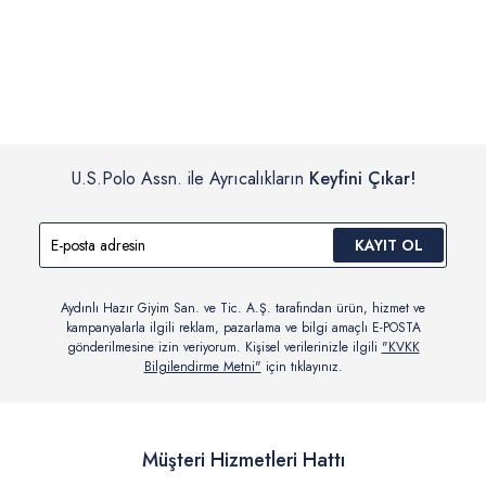
İç giyim, yüzme giyim, çorap gibi hijyenik ürün gruplarında kanun ve
Siparişinizin onaylanmasından sonra “Hesabım” bağlantısı üzerinden
yönetmelik hükümleri gereği değişim/iade yapılamamaktadır.
siparişlerinizi görüntüleyebilir, durumları hakkında bilgi sahibi olabilir
Detaylı Bilgi İçin Tıklayın
ve kargoya verildikten sonra kargo takibi yapabilirsiniz.
U.S.Polo Assn. ile Ayrıcalıkların
Keyfini Çıkar!
KAYIT OL
Aydınlı Hazır Giyim San. ve Tic. A.Ş. tarafından ürün, hizmet ve
kampanyalarla ilgili reklam, pazarlama ve bilgi amaçlı E-POSTA
gönderilmesine izin veriyorum. Kişisel verilerinizle ilgili
"KVKK
Bilgilendirme Metni"
için tıklayınız.
Müşteri Hizmetleri Hattı