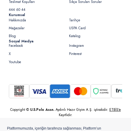
Teslimat Koşulları
Sıkça Sorulan Sorular
444 60 44
Kurumsal
Hakkımızda
Tarihçe
Mağazalar
USPA Card
Blog
Katalog
Sosyal Medya
Facebook
Instagram
X
Pinterest
Youtube
Copyright ©
U.S.Polo Assn.
Aydınlı Hazır Giyim A.Ş. iştirakidir.
ETBİS’e
Kayıtlıdır.