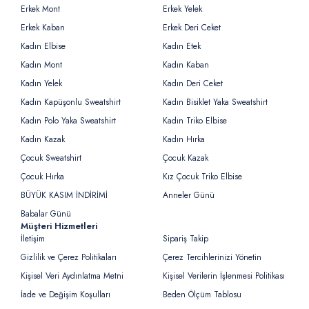
Erkek Mont
Erkek Yelek
Erkek Kaban
Erkek Deri Ceket
Kadın Elbise
Kadın Etek
Kadın Mont
Kadın Kaban
Kadın Yelek
Kadın Deri Ceket
Kadın Kapüşonlu Sweatshirt
Kadın Bisiklet Yaka Sweatshirt
Kadın Polo Yaka Sweatshirt
Kadın Triko Elbise
Kadın Kazak
Kadın Hırka
Çocuk Sweatshirt
Çocuk Kazak
Çocuk Hırka
Kız Çocuk Triko Elbise
BÜYÜK KASIM İNDİRİMİ
Anneler Günü
Babalar Günü
Müşteri Hizmetleri
İletişim
Sipariş Takip
Gizlilik ve Çerez Politikaları
Çerez Tercihlerinizi Yönetin
Kişisel Veri Aydınlatma Metni
Kişisel Verilerin İşlenmesi Politikası
İade ve Değişim Koşulları
Beden Ölçüm Tablosu