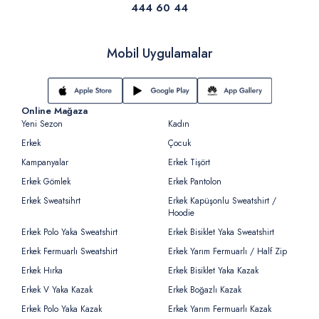
444 60 44
Mobil Uygulamalar
Online Mağaza
Yeni Sezon
Kadın
Erkek
Çocuk
Kampanyalar
Erkek Tişört
Erkek Gömlek
Erkek Pantolon
Erkek Sweatsihrt
Erkek Kapüşonlu Sweatshirt /
Hoodie
Erkek Polo Yaka Sweatshirt
Erkek Bisiklet Yaka Sweatshirt
Erkek Fermuarlı Sweatshirt
Erkek Yarım Fermuarlı / Half Zip
Erkek Hırka
Erkek Bisiklet Yaka Kazak
Erkek V Yaka Kazak
Erkek Boğazlı Kazak
Erkek Polo Yaka Kazak
Erkek Yarım Fermuarlı Kazak