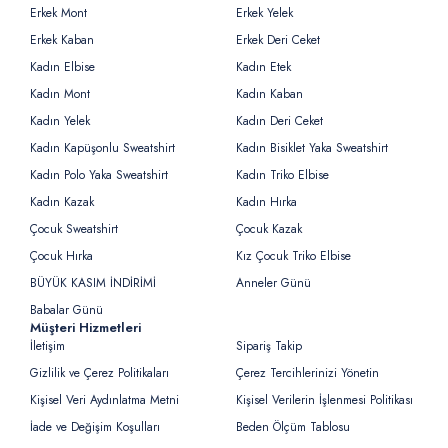
Erkek Mont
Erkek Yelek
Erkek Kaban
Erkek Deri Ceket
Kadın Elbise
Kadın Etek
Kadın Mont
Kadın Kaban
Kadın Yelek
Kadın Deri Ceket
Kadın Kapüşonlu Sweatshirt
Kadın Bisiklet Yaka Sweatshirt
Kadın Polo Yaka Sweatshirt
Kadın Triko Elbise
Kadın Kazak
Kadın Hırka
Çocuk Sweatshirt
Çocuk Kazak
Çocuk Hırka
Kız Çocuk Triko Elbise
BÜYÜK KASIM İNDİRİMİ
Anneler Günü
Babalar Günü
Müşteri Hizmetleri
İletişim
Sipariş Takip
Gizlilik ve Çerez Politikaları
Çerez Tercihlerinizi Yönetin
Kişisel Veri Aydınlatma Metni
Kişisel Verilerin İşlenmesi Politikası
İade ve Değişim Koşulları
Beden Ölçüm Tablosu