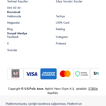
Teslimat Koşulları
Sıkça Sorulan Sorular
444 60 44
Kurumsal
Hakkımızda
Tarihçe
Mağazalar
USPA Card
Blog
Katalog
Sosyal Medya
Facebook
Instagram
X
Pinterest
Youtube
Copyright ©
U.S.Polo Assn.
Aydınlı Hazır Giyim A.Ş. iştirakidir.
ETBİS’e
Kayıtlıdır.