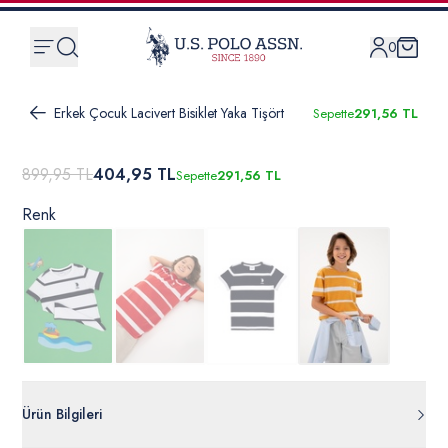
0
Erkek Çocuk Lacivert Bisiklet Yaka Tişört
Sepette
291,56 TL
899,95 TL
404,95 TL
Sepette
291,56 TL
Renk
Ürün Bilgileri