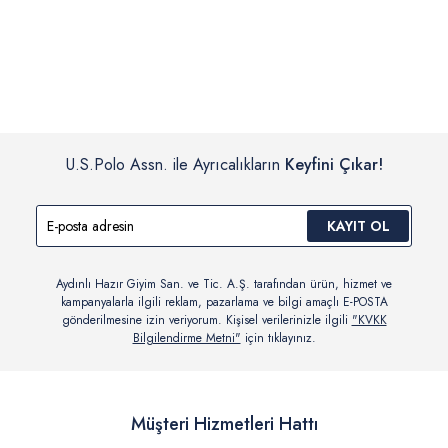
İç giyim, yüzme giyim, çorap gibi hijyenik ürün gruplarında kanun ve
Siparişinizin onaylanmasından sonra “Hesabım” bağlantısı üzerinden
yönetmelik hükümleri gereği değişim/iade yapılamamaktadır.
siparişlerinizi görüntüleyebilir, durumları hakkında bilgi sahibi olabilir
Detaylı Bilgi İçin Tıklayın
ve kargoya verildikten sonra kargo takibi yapabilirsiniz.
U.S.Polo Assn. ile Ayrıcalıkların
Keyfini Çıkar!
KAYIT OL
Aydınlı Hazır Giyim San. ve Tic. A.Ş. tarafından ürün, hizmet ve
kampanyalarla ilgili reklam, pazarlama ve bilgi amaçlı E-POSTA
gönderilmesine izin veriyorum. Kişisel verilerinizle ilgili
"KVKK
Bilgilendirme Metni"
için tıklayınız.
Müşteri Hizmetleri Hattı