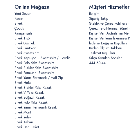
Online Mağaza
Müşteri Hizmetler
Yeni Sezon
İletişim
Kadın
Sipariş Takip
Erkek
Gizlilik ve Çerez Politikaları
Çocuk
Çerez Tercihlerinizi Yöneti
Kampanyalar
Kişisel Veri Aydınlatma Met
Erkek Tişört
Kişisel Verilerin İşlenmesi Po
Erkek Gömlek
İade ve Değişim Koşulları
Erkek Pantolon
Beden Ölçüm Tablosu
Erkek Sweatsihrt
Teslimat Koşulları
Erkek Kapüşonlu Sweatshirt / Hoodie
Sıkça Sorulan Sorular
Erkek Polo Yaka Sweatshirt
444 60 44
Erkek Bisiklet Yaka Sweatshirt
Erkek Fermuarlı Sweatshirt
Erkek Yarım Fermuarlı / Half Zip
Erkek Hırka
Erkek Bisiklet Yaka Kazak
Erkek V Yaka Kazak
Erkek Boğazlı Kazak
Erkek Polo Yaka Kazak
Erkek Yarım Fermuarlı Kazak
Erkek Mont
Erkek Yelek
Erkek Kaban
Erkek Deri Ceket