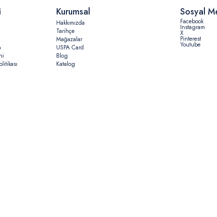
i
Kurumsal
Sosyal M
Facebook
Hakkımızda
Instagram
Tarihçe
X
Pinterest
Mağazalar
Youtube
n
USPA Card
ni
Blog
litikası
Katalog