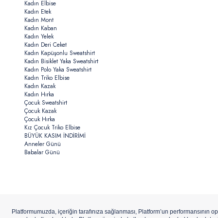
Kadın Elbise
Kadın Etek
Kadın Mont
Kadın Kaban
Kadın Yelek
Kadın Deri Ceket
Kadın Kapüşonlu Sweatshirt
Kadın Bisiklet Yaka Sweatshirt
Kadın Polo Yaka Sweatshirt
Kadın Triko Elbise
Kadın Kazak
Kadın Hırka
Çocuk Sweatshirt
Çocuk Kazak
Çocuk Hırka
Kız Çocuk Triko Elbise
BÜYÜK KASIM İNDİRİMİ
Anneler Günü
Babalar Günü
Copyright ©
U.S.Polo Assn.
Aydınlı Hazır Giyim A.Ş. iştirakidir.
ETBİS’e
Kay