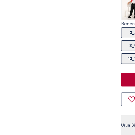
Beden
3_
8_
13_
Ürün Bil