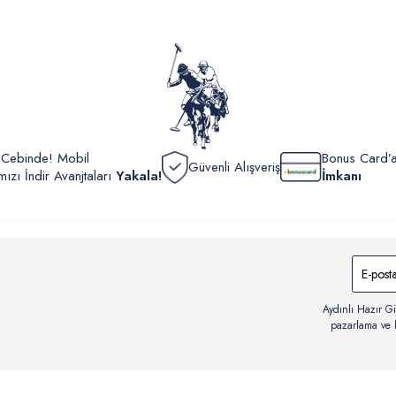
yönetme
onaylan
Detaylı 
görüntül
verildik
r Cebinde! Mobil
Bonus Card’a
Güvenli Alışveriş
zı İndir Avanjtaları
Yakala!
İmkanı
Aydınlı Hazır Gi
pazarlama ve b