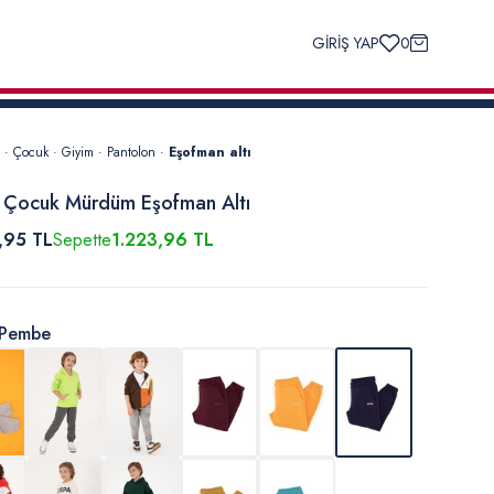
GİRİŞ YAP
0
·
Çocuk
·
Giyim
·
Pantolon
·
Eşofman altı
 Çocuk Mürdüm Eşofman Altı
,95 TL
Sepette
1.223,96 TL
Pembe