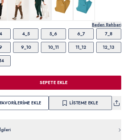
Beden Rehberi
4
4_5
5_6
6_7
7_8
9
9_10
10_11
11_12
12_13
14
SEPETE EKLE
FAVORILERIME EKLE
LISTEME EKLE
gileri