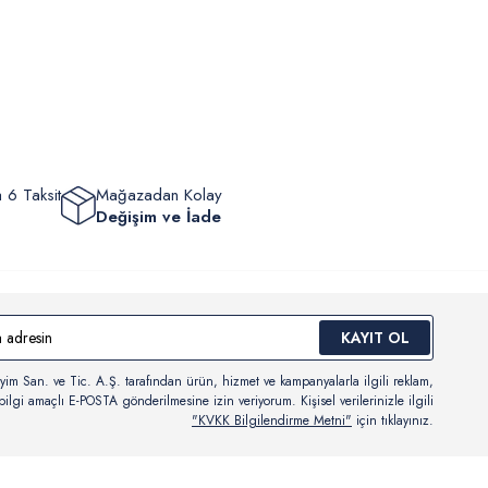
lik hükümleri gereği değişim/iade yapılamamaktadır.
masından sonra “Hesabım” bağlantısı üzerinden siparişlerinizi
Bilgi İçin Tıklayın
eyebilir, durumları hakkında bilgi sahibi olabilir ve kargoya
ten sonra kargo takibi yapabilirsiniz.
 6 Taksit
Mağazadan Kolay
Değişim ve İade
KAYIT OL
yim San. ve Tic. A.Ş. tarafından ürün, hizmet ve kampanyalarla ilgili reklam,
ilgi amaçlı E-POSTA gönderilmesine izin veriyorum. Kişisel verilerinizle ilgili
"KVKK Bilgilendirme Metni"
için tıklayınız.