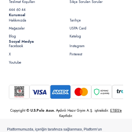
Teslimat Koşulları
Sıkça Sorulan Sorular
444 60 44
Kurumsal
Hakkımızda
Tarihçe
Mağazalar
USPA Card
Blog
Katalog
Sosyal Medya
Facebook
Instagram
X
Pinterest
Youtube
Copyright ©
U.S.Polo Assn.
Aydınlı Hazır Giyim A.Ş. iştirakidir.
ETBİS’e
Kayıtlıdır.