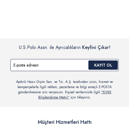
İç giyim, yüzme giyim, çorap gibi hijyenik ürün gruplarında kanun ve
Siparişinizin onaylanmasından sonra “Hesabım” bağlantısı üzerinden
yönetmelik hükümleri gereği değişim/iade yapılamamaktadır.
siparişlerinizi görüntüleyebilir, durumları hakkında bilgi sahibi olabilir
Detaylı Bilgi İçin Tıklayın
ve kargoya verildikten sonra kargo takibi yapabilirsiniz.
U.S.Polo Assn. ile Ayrıcalıkların
Keyfini Çıkar!
KAYIT OL
Aydınlı Hazır Giyim San. ve Tic. A.Ş. tarafından ürün, hizmet ve
kampanyalarla ilgili reklam, pazarlama ve bilgi amaçlı E-POSTA
gönderilmesine izin veriyorum. Kişisel verilerinizle ilgili
"KVKK
Bilgilendirme Metni"
için tıklayınız.
Müşteri Hizmetleri Hattı