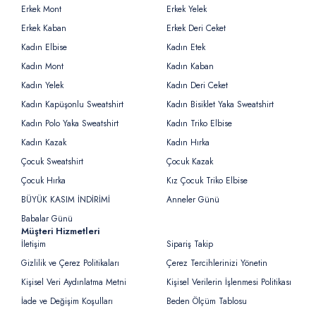
Erkek Mont
Erkek Yelek
Erkek Kaban
Erkek Deri Ceket
Kadın Elbise
Kadın Etek
Kadın Mont
Kadın Kaban
Kadın Yelek
Kadın Deri Ceket
Kadın Kapüşonlu Sweatshirt
Kadın Bisiklet Yaka Sweatshirt
Kadın Polo Yaka Sweatshirt
Kadın Triko Elbise
Kadın Kazak
Kadın Hırka
Çocuk Sweatshirt
Çocuk Kazak
Çocuk Hırka
Kız Çocuk Triko Elbise
BÜYÜK KASIM İNDİRİMİ
Anneler Günü
Babalar Günü
Müşteri Hizmetleri
İletişim
Sipariş Takip
Gizlilik ve Çerez Politikaları
Çerez Tercihlerinizi Yönetin
Kişisel Veri Aydınlatma Metni
Kişisel Verilerin İşlenmesi Politikası
İade ve Değişim Koşulları
Beden Ölçüm Tablosu