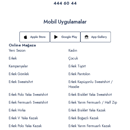
444 60 44
Mobil Uygulamalar
Online Mağaza
Yeni Sezon
Kadın
Erkek
Çocuk
Kampanyalar
Erkek Tişört
Erkek Gömlek
Erkek Pantolon
Erkek Sweatsihrt
Erkek Kapüşonlu Sweatshirt /
Hoodie
Erkek Polo Yaka Sweatshirt
Erkek Bisiklet Yaka Sweatshirt
Erkek Fermuarlı Sweatshirt
Erkek Yarım Fermuarlı / Half Zip
Erkek Hırka
Erkek Bisiklet Yaka Kazak
Erkek V Yaka Kazak
Erkek Boğazlı Kazak
Erkek Polo Yaka Kazak
Erkek Yarım Fermuarlı Kazak