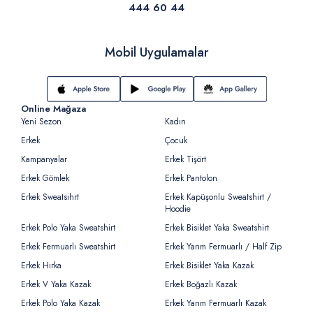
444 60 44
Mobil Uygulamalar
Online Mağaza
Yeni Sezon
Kadın
Erkek
Çocuk
Kampanyalar
Erkek Tişört
Erkek Gömlek
Erkek Pantolon
Erkek Sweatsihrt
Erkek Kapüşonlu Sweatshirt /
Hoodie
Erkek Polo Yaka Sweatshirt
Erkek Bisiklet Yaka Sweatshirt
Erkek Fermuarlı Sweatshirt
Erkek Yarım Fermuarlı / Half Zip
Erkek Hırka
Erkek Bisiklet Yaka Kazak
Erkek V Yaka Kazak
Erkek Boğazlı Kazak
Erkek Polo Yaka Kazak
Erkek Yarım Fermuarlı Kazak