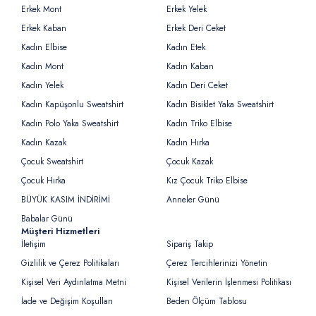
Erkek Mont
Erkek Yelek
Erkek Kaban
Erkek Deri Ceket
Kadın Elbise
Kadın Etek
Kadın Mont
Kadın Kaban
Kadın Yelek
Kadın Deri Ceket
Kadın Kapüşonlu Sweatshirt
Kadın Bisiklet Yaka Sweatshirt
Kadın Polo Yaka Sweatshirt
Kadın Triko Elbise
Kadın Kazak
Kadın Hırka
Çocuk Sweatshirt
Çocuk Kazak
Çocuk Hırka
Kız Çocuk Triko Elbise
BÜYÜK KASIM İNDİRİMİ
Anneler Günü
Babalar Günü
Müşteri Hizmetleri
İletişim
Sipariş Takip
Gizlilik ve Çerez Politikaları
Çerez Tercihlerinizi Yönetin
Kişisel Veri Aydınlatma Metni
Kişisel Verilerin İşlenmesi Politikası
İade ve Değişim Koşulları
Beden Ölçüm Tablosu