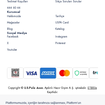
Teslimat Koşulları
Sıkça Sorulan Sorular
444 60 44
Kurumsal
Hakkımızda
Tarihçe
Mağazalar
USPA Card
Blog
Katalog
Sosyal Medya
Facebook
Instagram
X
Pinterest
Youtube
Copyright ©
U.S.Polo Assn.
Aydınlı Hazır Giyim A.Ş. iştirakidir.
ETBİS’e
Kayıtlıdır.