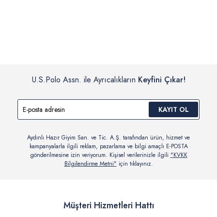
İç giyim, yüzme giyim, çorap gibi hijyenik ürün gruplarında kanun ve
Siparişinizin onaylanmasından sonra “Hesabım” bağlantısı üzerinden
yönetmelik hükümleri gereği değişim/iade yapılamamaktadır.
siparişlerinizi görüntüleyebilir, durumları hakkında bilgi sahibi olabilir
Detaylı Bilgi İçin Tıklayın
ve kargoya verildikten sonra kargo takibi yapabilirsiniz.
U.S.Polo Assn. ile Ayrıcalıkların
Keyfini Çıkar!
KAYIT OL
Aydınlı Hazır Giyim San. ve Tic. A.Ş. tarafından ürün, hizmet ve
kampanyalarla ilgili reklam, pazarlama ve bilgi amaçlı E-POSTA
gönderilmesine izin veriyorum. Kişisel verilerinizle ilgili
"KVKK
Bilgilendirme Metni"
için tıklayınız.
Müşteri Hizmetleri Hattı