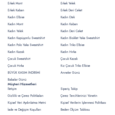
Erkek Mont
Erkek Yelek
Erkek Kaban
Erkek Deri Ceket
Kadın Elbise
Kadın Etek
Kadın Mont
Kadın Kaban
Kadın Yelek
Kadın Deri Ceket
Kadın Kapüşonlu Sweatshirt
Kadın Bisiklet Yaka Sweatshirt
Kadın Polo Yaka Sweatshirt
Kadın Triko Elbise
Kadın Kazak
Kadın Hırka
Çocuk Sweatshirt
Çocuk Kazak
Çocuk Hırka
Kız Çocuk Triko Elbise
BÜYÜK KASIM İNDİRİMİ
Anneler Günü
Babalar Günü
Müşteri Hizmetleri
İletişim
Sipariş Takip
Gizlilik ve Çerez Politikaları
Çerez Tercihlerinizi Yönetin
Kişisel Veri Aydınlatma Metni
Kişisel Verilerin İşlenmesi Politikası
İade ve Değişim Koşulları
Beden Ölçüm Tablosu