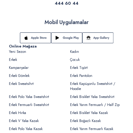
444 60 44
Mobil Uygulamalar
Online Mağaza
Yeni Sezon
Kadın
Erkek
Çocuk
Kampanyalar
Erkek Tişört
Erkek Gömlek
Erkek Pantolon
Erkek Sweatsihrt
Erkek Kapüşonlu Sweatshirt /
Hoodie
Erkek Polo Yaka Sweatshirt
Erkek Bisiklet Yaka Sweatshirt
Erkek Fermuarlı Sweatshirt
Erkek Yarım Fermuarlı / Half Zip
Erkek Hırka
Erkek Bisiklet Yaka Kazak
Erkek V Yaka Kazak
Erkek Boğazlı Kazak
Erkek Polo Yaka Kazak
Erkek Yarım Fermuarlı Kazak