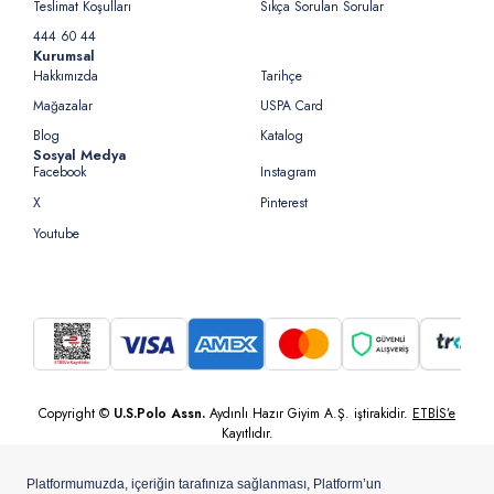
Teslimat Koşulları
Sıkça Sorulan Sorular
444 60 44
Kurumsal
Hakkımızda
Tarihçe
Mağazalar
USPA Card
Blog
Katalog
Sosyal Medya
Facebook
Instagram
X
Pinterest
Youtube
Copyright ©
U.S.Polo Assn.
Aydınlı Hazır Giyim A.Ş. iştirakidir.
ETBİS’e
Kayıtlıdır.