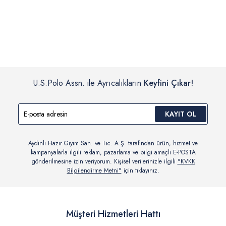
İç giyim, yüzme giyim, çorap gibi hijyenik ürün gruplarında kanun ve
Siparişinizin onaylanmasından sonra “Hesabım” bağlantısı üzerinden
yönetmelik hükümleri gereği değişim/iade yapılamamaktadır.
siparişlerinizi görüntüleyebilir, durumları hakkında bilgi sahibi olabilir
Detaylı Bilgi İçin Tıklayın
ve kargoya verildikten sonra kargo takibi yapabilirsiniz.
U.S.Polo Assn. ile Ayrıcalıkların
Keyfini Çıkar!
KAYIT OL
Aydınlı Hazır Giyim San. ve Tic. A.Ş. tarafından ürün, hizmet ve
kampanyalarla ilgili reklam, pazarlama ve bilgi amaçlı E-POSTA
gönderilmesine izin veriyorum. Kişisel verilerinizle ilgili
"KVKK
Bilgilendirme Metni"
için tıklayınız.
Müşteri Hizmetleri Hattı