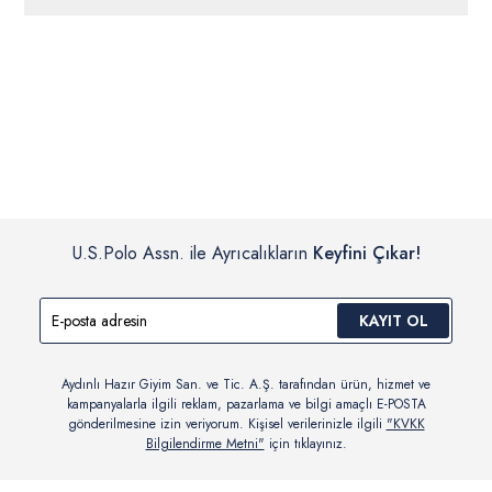
ücretsiz iade
edilebilir.
Siparişleriniz 1-3 iş günü içerisinde kargoya verilecektir. (Pazar
günleri, yoğun kampanya dönemleri ve resmi tatiller hariçtir.)
İç giyim, yüzme giyim, çorap gibi hijyenik ürün gruplarında kanun ve
Siparişinizin onaylanmasından sonra “Hesabım” bağlantısı üzerinden
yönetmelik hükümleri gereği değişim/iade yapılamamaktadır.
siparişlerinizi görüntüleyebilir, durumları hakkında bilgi sahibi olabilir
Detaylı Bilgi İçin Tıklayın
ve kargoya verildikten sonra kargo takibi yapabilirsiniz.
U.S.Polo Assn. ile Ayrıcalıkların
Keyfini Çıkar!
KAYIT OL
Aydınlı Hazır Giyim San. ve Tic. A.Ş. tarafından ürün, hizmet ve
kampanyalarla ilgili reklam, pazarlama ve bilgi amaçlı E-POSTA
gönderilmesine izin veriyorum. Kişisel verilerinizle ilgili
"KVKK
Bilgilendirme Metni"
için tıklayınız.