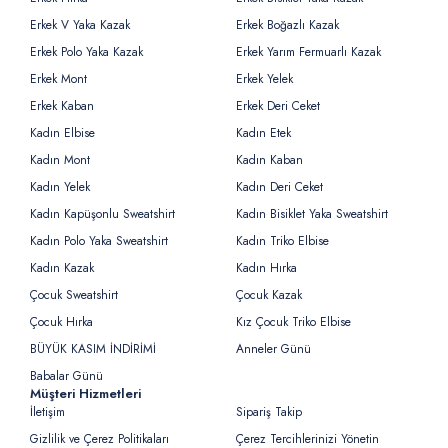
Erkek V Yaka Kazak
Erkek Boğazlı Kazak
Erkek Polo Yaka Kazak
Erkek Yarım Fermuarlı Kazak
Erkek Mont
Erkek Yelek
Erkek Kaban
Erkek Deri Ceket
Kadın Elbise
Kadın Etek
Kadın Mont
Kadın Kaban
Kadın Yelek
Kadın Deri Ceket
Kadın Kapüşonlu Sweatshirt
Kadın Bisiklet Yaka Sweatshirt
Kadın Polo Yaka Sweatshirt
Kadın Triko Elbise
Kadın Kazak
Kadın Hırka
Çocuk Sweatshirt
Çocuk Kazak
Çocuk Hırka
Kız Çocuk Triko Elbise
BÜYÜK KASIM İNDİRİMİ
Anneler Günü
Babalar Günü
Müşteri Hizmetleri
İletişim
Sipariş Takip
Gizlilik ve Çerez Politikaları
Çerez Tercihlerinizi Yönetin