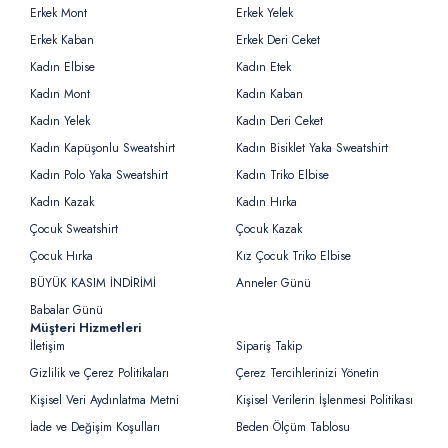
Erkek Mont
Erkek Yelek
Erkek Kaban
Erkek Deri Ceket
Kadın Elbise
Kadın Etek
Kadın Mont
Kadın Kaban
Kadın Yelek
Kadın Deri Ceket
Kadın Kapüşonlu Sweatshirt
Kadın Bisiklet Yaka Sweatshirt
Kadın Polo Yaka Sweatshirt
Kadın Triko Elbise
Kadın Kazak
Kadın Hırka
Çocuk Sweatshirt
Çocuk Kazak
Çocuk Hırka
Kız Çocuk Triko Elbise
BÜYÜK KASIM İNDİRİMİ
Anneler Günü
Babalar Günü
Müşteri Hizmetleri
İletişim
Sipariş Takip
Gizlilik ve Çerez Politikaları
Çerez Tercihlerinizi Yönetin
Kişisel Veri Aydınlatma Metni
Kişisel Verilerin İşlenmesi Politikası
İade ve Değişim Koşulları
Beden Ölçüm Tablosu