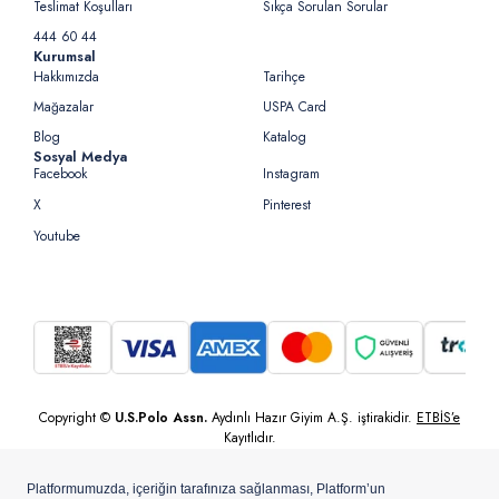
Teslimat Koşulları
Sıkça Sorulan Sorular
444 60 44
Kurumsal
Hakkımızda
Tarihçe
Mağazalar
USPA Card
Blog
Katalog
Sosyal Medya
Facebook
Instagram
X
Pinterest
Youtube
Copyright ©
U.S.Polo Assn.
Aydınlı Hazır Giyim A.Ş. iştirakidir.
ETBİS’e
Kayıtlıdır.