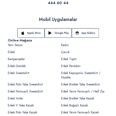
444 60 44
Mobil Uygulamalar
Online Mağaza
Yeni Sezon
Kadın
Erkek
Çocuk
Kampanyalar
Erkek Tişört
Erkek Gömlek
Erkek Pantolon
Erkek Sweatsihrt
Erkek Kapüşonlu Sweatshirt /
Hoodie
Erkek Polo Yaka Sweatshirt
Erkek Bisiklet Yaka Sweatshirt
Erkek Fermuarlı Sweatshirt
Erkek Yarım Fermuarlı / Half Zip
Erkek Hırka
Erkek Bisiklet Yaka Kazak
Erkek V Yaka Kazak
Erkek Boğazlı Kazak
Erkek Polo Yaka Kazak
Erkek Yarım Fermuarlı Kazak