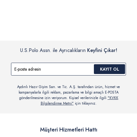
İç giyim, yüzme giyim, çorap gibi hijyenik ürün gruplarında kanun ve
Siparişinizin onaylanmasından sonra “Hesabım” bağlantısı üzerinden
yönetmelik hükümleri gereği değişim/iade yapılamamaktadır.
siparişlerinizi görüntüleyebilir, durumları hakkında bilgi sahibi olabilir
Detaylı Bilgi İçin Tıklayın
ve kargoya verildikten sonra kargo takibi yapabilirsiniz.
U.S.Polo Assn. ile Ayrıcalıkların
Keyfini Çıkar!
KAYIT OL
Aydınlı Hazır Giyim San. ve Tic. A.Ş. tarafından ürün, hizmet ve
kampanyalarla ilgili reklam, pazarlama ve bilgi amaçlı E-POSTA
gönderilmesine izin veriyorum. Kişisel verilerinizle ilgili
"KVKK
Bilgilendirme Metni"
için tıklayınız.
Müşteri Hizmetleri Hattı