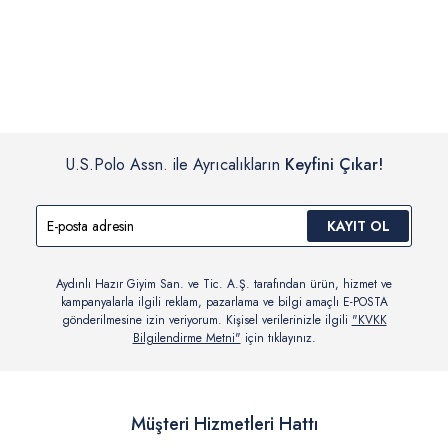
İç giyim, yüzme giyim, çorap gibi hijyenik ürün gruplarında kanun ve
Siparişinizin onaylanmasından sonra “Hesabım” bağlantısı üzerinden
yönetmelik hükümleri gereği değişim/iade yapılamamaktadır.
siparişlerinizi görüntüleyebilir, durumları hakkında bilgi sahibi olabilir
Detaylı Bilgi İçin Tıklayın
ve kargoya verildikten sonra kargo takibi yapabilirsiniz.
U.S.Polo Assn. ile Ayrıcalıkların
Keyfini Çıkar!
KAYIT OL
Aydınlı Hazır Giyim San. ve Tic. A.Ş. tarafından ürün, hizmet ve
kampanyalarla ilgili reklam, pazarlama ve bilgi amaçlı E-POSTA
gönderilmesine izin veriyorum. Kişisel verilerinizle ilgili
"KVKK
Bilgilendirme Metni"
için tıklayınız.
Müşteri Hizmetleri Hattı