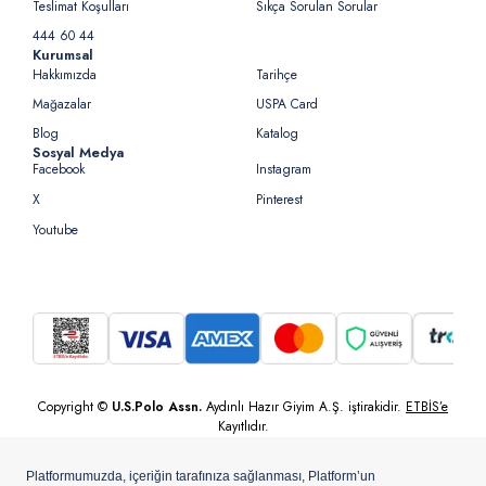
Teslimat Koşulları
Sıkça Sorulan Sorular
444 60 44
Kurumsal
Hakkımızda
Tarihçe
Mağazalar
USPA Card
Blog
Katalog
Sosyal Medya
Facebook
Instagram
X
Pinterest
Youtube
Copyright ©
U.S.Polo Assn.
Aydınlı Hazır Giyim A.Ş. iştirakidir.
ETBİS’e
Kayıtlıdır.