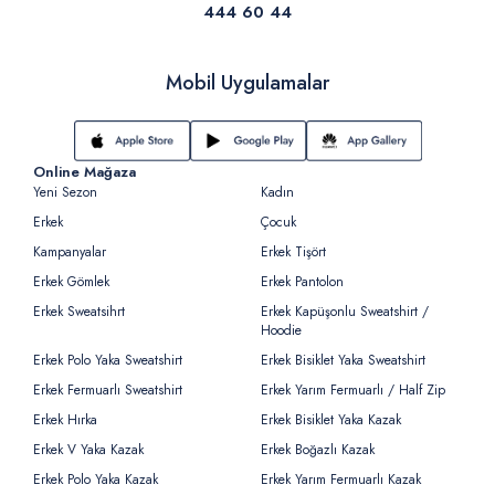
444 60 44
Mobil Uygulamalar
Online Mağaza
Yeni Sezon
Kadın
Erkek
Çocuk
Kampanyalar
Erkek Tişört
Erkek Gömlek
Erkek Pantolon
Erkek Sweatsihrt
Erkek Kapüşonlu Sweatshirt /
Hoodie
Erkek Polo Yaka Sweatshirt
Erkek Bisiklet Yaka Sweatshirt
Erkek Fermuarlı Sweatshirt
Erkek Yarım Fermuarlı / Half Zip
Erkek Hırka
Erkek Bisiklet Yaka Kazak
Erkek V Yaka Kazak
Erkek Boğazlı Kazak
Erkek Polo Yaka Kazak
Erkek Yarım Fermuarlı Kazak