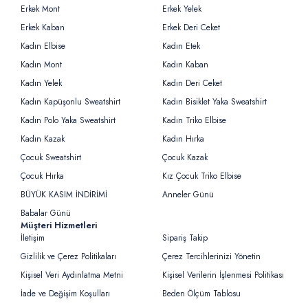
Erkek Mont
Erkek Yelek
Erkek Kaban
Erkek Deri Ceket
Kadın Elbise
Kadın Etek
Kadın Mont
Kadın Kaban
Kadın Yelek
Kadın Deri Ceket
Kadın Kapüşonlu Sweatshirt
Kadın Bisiklet Yaka Sweatshirt
Kadın Polo Yaka Sweatshirt
Kadın Triko Elbise
Kadın Kazak
Kadın Hırka
Çocuk Sweatshirt
Çocuk Kazak
Çocuk Hırka
Kız Çocuk Triko Elbise
BÜYÜK KASIM İNDİRİMİ
Anneler Günü
Babalar Günü
Müşteri Hizmetleri
İletişim
Sipariş Takip
Gizlilik ve Çerez Politikaları
Çerez Tercihlerinizi Yönetin
Kişisel Veri Aydınlatma Metni
Kişisel Verilerin İşlenmesi Politikası
İade ve Değişim Koşulları
Beden Ölçüm Tablosu