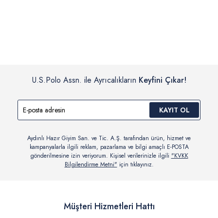
İç giyim, yüzme giyim, çorap gibi hijyenik ürün gruplarında kanun ve
Siparişinizin onaylanmasından sonra “Hesabım” bağlantısı üzerinden
yönetmelik hükümleri gereği değişim/iade yapılamamaktadır.
siparişlerinizi görüntüleyebilir, durumları hakkında bilgi sahibi olabilir
Detaylı Bilgi İçin Tıklayın
ve kargoya verildikten sonra kargo takibi yapabilirsiniz.
U.S.Polo Assn. ile Ayrıcalıkların
Keyfini Çıkar!
KAYIT OL
Aydınlı Hazır Giyim San. ve Tic. A.Ş. tarafından ürün, hizmet ve
kampanyalarla ilgili reklam, pazarlama ve bilgi amaçlı E-POSTA
gönderilmesine izin veriyorum. Kişisel verilerinizle ilgili
"KVKK
Bilgilendirme Metni"
için tıklayınız.
Müşteri Hizmetleri Hattı