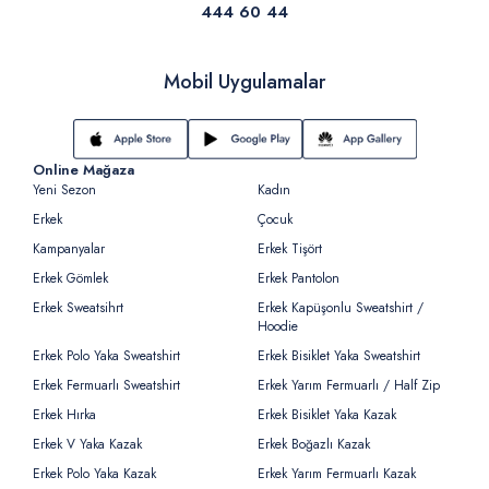
444 60 44
Mobil Uygulamalar
Online Mağaza
Yeni Sezon
Kadın
Erkek
Çocuk
Kampanyalar
Erkek Tişört
Erkek Gömlek
Erkek Pantolon
Erkek Sweatsihrt
Erkek Kapüşonlu Sweatshirt /
Hoodie
Erkek Polo Yaka Sweatshirt
Erkek Bisiklet Yaka Sweatshirt
Erkek Fermuarlı Sweatshirt
Erkek Yarım Fermuarlı / Half Zip
Erkek Hırka
Erkek Bisiklet Yaka Kazak
Erkek V Yaka Kazak
Erkek Boğazlı Kazak
Erkek Polo Yaka Kazak
Erkek Yarım Fermuarlı Kazak