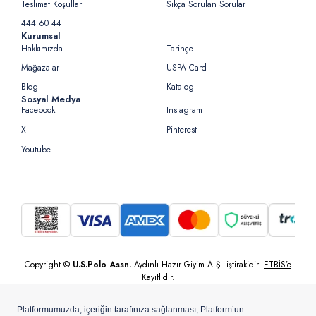
Teslimat Koşulları
Sıkça Sorulan Sorular
444 60 44
Kurumsal
Hakkımızda
Tarihçe
Mağazalar
USPA Card
Blog
Katalog
Sosyal Medya
Facebook
Instagram
X
Pinterest
Youtube
Copyright ©
U.S.Polo Assn.
Aydınlı Hazır Giyim A.Ş. iştirakidir.
ETBİS’e
Kayıtlıdır.