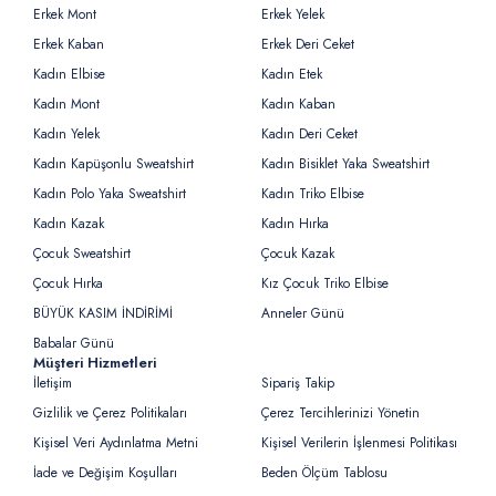
Erkek Mont
Erkek Yelek
Erkek Kaban
Erkek Deri Ceket
Kadın Elbise
Kadın Etek
Kadın Mont
Kadın Kaban
Kadın Yelek
Kadın Deri Ceket
Kadın Kapüşonlu Sweatshirt
Kadın Bisiklet Yaka Sweatshirt
Kadın Polo Yaka Sweatshirt
Kadın Triko Elbise
Kadın Kazak
Kadın Hırka
Çocuk Sweatshirt
Çocuk Kazak
Çocuk Hırka
Kız Çocuk Triko Elbise
BÜYÜK KASIM İNDİRİMİ
Anneler Günü
Babalar Günü
Müşteri Hizmetleri
İletişim
Sipariş Takip
Gizlilik ve Çerez Politikaları
Çerez Tercihlerinizi Yönetin
Kişisel Veri Aydınlatma Metni
Kişisel Verilerin İşlenmesi Politikası
İade ve Değişim Koşulları
Beden Ölçüm Tablosu