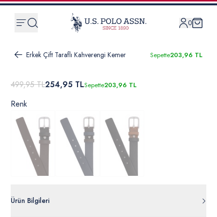
0
Erkek Çift Taraflı Kahverengi Kemer
Sepette
203,96 TL
499,95 TL
254,95 TL
Sepette
203,96 TL
Renk
Ürün Bilgileri