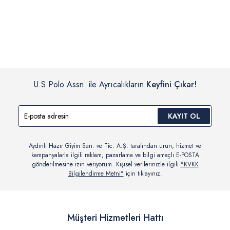
İç giyim, yüzme giyim, çorap gibi hijyenik ürün gruplarında kanun ve
Siparişinizin onaylanmasından sonra “Hesabım” bağlantısı üzerinden
yönetmelik hükümleri gereği değişim/iade yapılamamaktadır.
siparişlerinizi görüntüleyebilir, durumları hakkında bilgi sahibi olabilir
Detaylı Bilgi İçin Tıklayın
ve kargoya verildikten sonra kargo takibi yapabilirsiniz.
U.S.Polo Assn. ile Ayrıcalıkların
Keyfini Çıkar!
KAYIT OL
Aydınlı Hazır Giyim San. ve Tic. A.Ş. tarafından ürün, hizmet ve
kampanyalarla ilgili reklam, pazarlama ve bilgi amaçlı E-POSTA
gönderilmesine izin veriyorum. Kişisel verilerinizle ilgili
"KVKK
Bilgilendirme Metni"
için tıklayınız.
Müşteri Hizmetleri Hattı