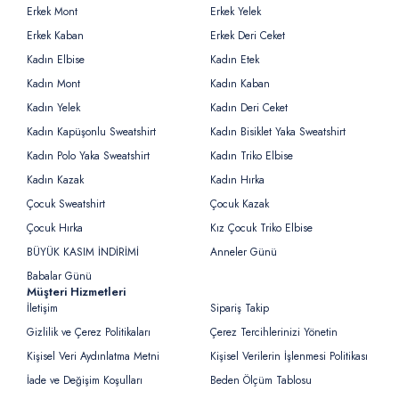
Erkek Mont
Erkek Yelek
Erkek Kaban
Erkek Deri Ceket
Kadın Elbise
Kadın Etek
Kadın Mont
Kadın Kaban
Kadın Yelek
Kadın Deri Ceket
Kadın Kapüşonlu Sweatshirt
Kadın Bisiklet Yaka Sweatshirt
Kadın Polo Yaka Sweatshirt
Kadın Triko Elbise
Kadın Kazak
Kadın Hırka
Çocuk Sweatshirt
Çocuk Kazak
Çocuk Hırka
Kız Çocuk Triko Elbise
BÜYÜK KASIM İNDİRİMİ
Anneler Günü
Babalar Günü
Müşteri Hizmetleri
İletişim
Sipariş Takip
Gizlilik ve Çerez Politikaları
Çerez Tercihlerinizi Yönetin
Kişisel Veri Aydınlatma Metni
Kişisel Verilerin İşlenmesi Politikası
İade ve Değişim Koşulları
Beden Ölçüm Tablosu