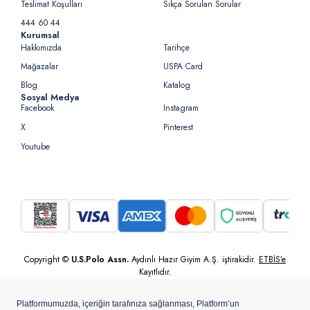
Teslimat Koşulları
Sıkça Sorulan Sorular
444 60 44
Kurumsal
Hakkımızda
Tarihçe
Mağazalar
USPA Card
Blog
Katalog
Sosyal Medya
Facebook
Instagram
X
Pinterest
Youtube
Copyright ©
U.S.Polo Assn.
Aydınlı Hazır Giyim A.Ş. iştirakidir.
ETBİS’e
Kayıtlıdır.