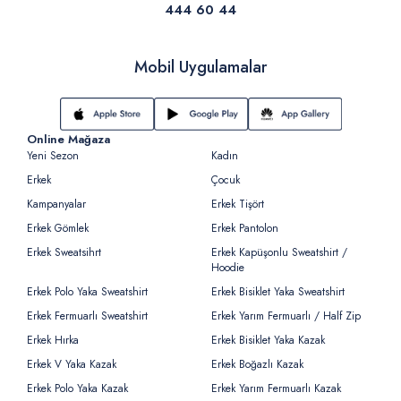
444 60 44
Mobil Uygulamalar
Online Mağaza
Yeni Sezon
Kadın
Erkek
Çocuk
Kampanyalar
Erkek Tişört
Erkek Gömlek
Erkek Pantolon
Erkek Sweatsihrt
Erkek Kapüşonlu Sweatshirt /
Hoodie
Erkek Polo Yaka Sweatshirt
Erkek Bisiklet Yaka Sweatshirt
Erkek Fermuarlı Sweatshirt
Erkek Yarım Fermuarlı / Half Zip
Erkek Hırka
Erkek Bisiklet Yaka Kazak
Erkek V Yaka Kazak
Erkek Boğazlı Kazak
Erkek Polo Yaka Kazak
Erkek Yarım Fermuarlı Kazak