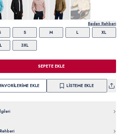
Beden Rehberi
S
S
M
L
XL
L
3XL
SEPETE EKLE
FAVORILERIME EKLE
LISTEME EKLE
gileri
004.000.PU-11949.VR029
Rehberi
muk %40 Poliester