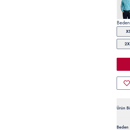
Beden
X
2X
Ürün Bil
G081SZ
Beden 
%60 Pa