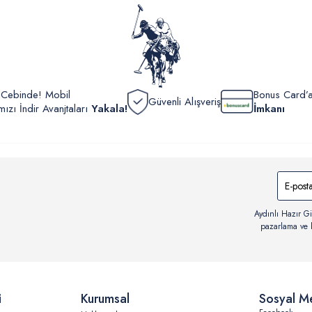
görüntül
verildik
r Cebinde! Mobil
Bonus Card’a
Güvenli Alışveriş
zı İndir Avanjtaları
Yakala!
İmkanı
Aydınlı Hazır Gi
pazarlama ve b
i
Kurumsal
Sosyal M