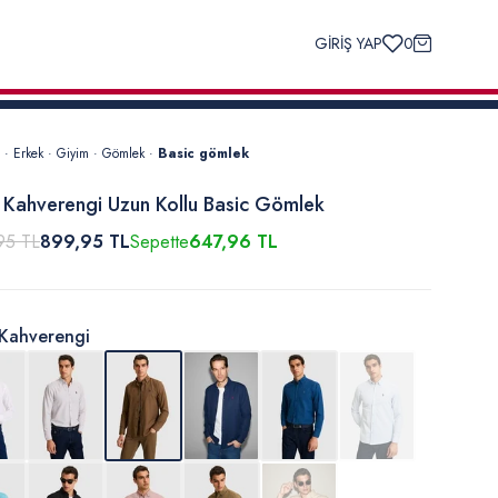
GİRİŞ YAP
0
·
Erkek
·
Giyim
·
Gömlek
·
Basic gömlek
 Kahverengi Uzun Kollu Basic Gömlek
95 TL
899,95 TL
Sepette
647,96 TL
Kahverengi