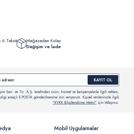
eyebilir, durumları hakkında bilgi sahibi olabilir ve kargoya
ten sonra kargo takibi yapabilirsiniz.
 6 Taksit
Mağazadan Kolay
Değişim ve İade
KAYIT OL
yim San. ve Tic. A.Ş. tarafından ürün, hizmet ve kampanyalarla ilgili reklam,
ilgi amaçlı E-POSTA gönderilmesine izin veriyorum. Kişisel verilerinizle ilgili
"KVKK Bilgilendirme Metni"
için tıklayınız.
edya
Mobil Uygulamalar