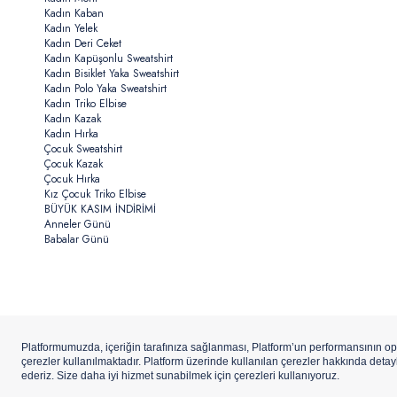
Kadın Kaban
Kadın Yelek
Kadın Deri Ceket
Kadın Kapüşonlu Sweatshirt
Kadın Bisiklet Yaka Sweatshirt
Kadın Polo Yaka Sweatshirt
Kadın Triko Elbise
Kadın Kazak
Kadın Hırka
Çocuk Sweatshirt
Çocuk Kazak
Çocuk Hırka
Kız Çocuk Triko Elbise
BÜYÜK KASIM İNDİRİMİ
Anneler Günü
Babalar Günü
Copyright ©
U.S.Polo Assn.
Aydınlı Hazır Giyim A.Ş. iştirakidir.
ETBİS’e
Kay