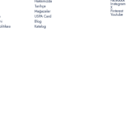
Facebook
Hakkımızda
Instagram
Tarihçe
X
Pinterest
Mağazalar
Youtube
n
USPA Card
ni
Blog
litikası
Katalog