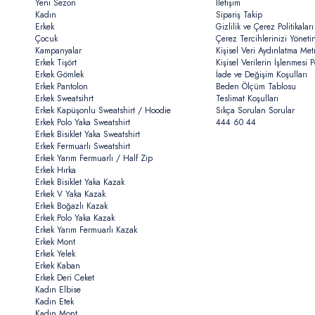
Yeni Sezon
İletişim
Kadın
Sipariş Takip
Erkek
Gizlilik ve Çerez Politikaları
Çocuk
Çerez Tercihlerinizi Yöneti
Kampanyalar
Kişisel Veri Aydınlatma Met
Erkek Tişört
Kişisel Verilerin İşlenmesi Po
Erkek Gömlek
İade ve Değişim Koşulları
Erkek Pantolon
Beden Ölçüm Tablosu
Erkek Sweatsihrt
Teslimat Koşulları
Erkek Kapüşonlu Sweatshirt / Hoodie
Sıkça Sorulan Sorular
Erkek Polo Yaka Sweatshirt
444 60 44
Erkek Bisiklet Yaka Sweatshirt
Erkek Fermuarlı Sweatshirt
Erkek Yarım Fermuarlı / Half Zip
Erkek Hırka
Erkek Bisiklet Yaka Kazak
Erkek V Yaka Kazak
Erkek Boğazlı Kazak
Erkek Polo Yaka Kazak
Erkek Yarım Fermuarlı Kazak
Erkek Mont
Erkek Yelek
Erkek Kaban
Erkek Deri Ceket
Kadın Elbise
Kadın Etek
Kadın Mont