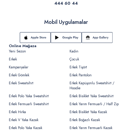
444 60 44
Mobil Uygulamalar
Online Mağaza
Yeni Sezon
Kadın
Erkek
Çocuk
Kampanyalar
Erkek Tişört
Erkek Gömlek
Erkek Pantolon
Erkek Sweatsihrt
Erkek Kapüşonlu Sweatshirt /
Hoodie
Erkek Polo Yaka Sweatshirt
Erkek Bisiklet Yaka Sweatshirt
Erkek Fermuarlı Sweatshirt
Erkek Yarım Fermuarlı / Half Zip
Erkek Hırka
Erkek Bisiklet Yaka Kazak
Erkek V Yaka Kazak
Erkek Boğazlı Kazak
Erkek Polo Yaka Kazak
Erkek Yarım Fermuarlı Kazak