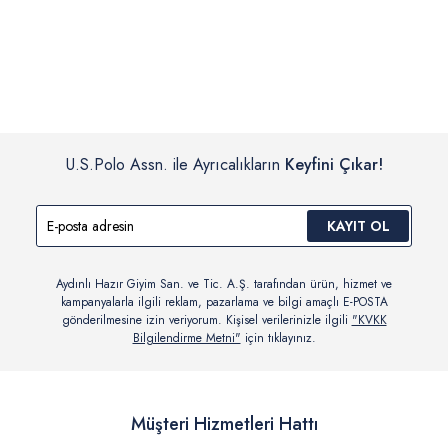
İç giyim, yüzme giyim, çorap gibi hijyenik ürün gruplarında kanun ve
Siparişinizin onaylanmasından sonra “Hesabım” bağlantısı üzerinden
yönetmelik hükümleri gereği değişim/iade yapılamamaktadır.
siparişlerinizi görüntüleyebilir, durumları hakkında bilgi sahibi olabilir
Detaylı Bilgi İçin Tıklayın
ve kargoya verildikten sonra kargo takibi yapabilirsiniz.
U.S.Polo Assn. ile Ayrıcalıkların
Keyfini Çıkar!
KAYIT OL
Aydınlı Hazır Giyim San. ve Tic. A.Ş. tarafından ürün, hizmet ve
kampanyalarla ilgili reklam, pazarlama ve bilgi amaçlı E-POSTA
gönderilmesine izin veriyorum. Kişisel verilerinizle ilgili
"KVKK
Bilgilendirme Metni"
için tıklayınız.
Müşteri Hizmetleri Hattı