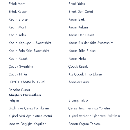
Erkek Mont
Erkek Yelek
Erkek Kaban
Erkek Deri Ceket
Kadın Elbise
Kadın Etek
Kadın Mont
Kadın Kaban
Kadın Yelek
Kadın Deri Ceket
Kadın Kapüşonlu Sweatshirt
Kadın Bisiklet Yaka Sweatshirt
Kadın Polo Yaka Sweatshirt
Kadın Triko Elbise
Kadın Kazak
Kadın Hırka
Çocuk Sweatshirt
Çocuk Kazak
Çocuk Hırka
Kız Çocuk Triko Elbise
BÜYÜK KASIM İNDİRİMİ
Anneler Günü
Babalar Günü
Müşteri Hizmetleri
İletişim
Sipariş Takip
Gizlilik ve Çerez Politikaları
Çerez Tercihlerinizi Yönetin
Kişisel Veri Aydınlatma Metni
Kişisel Verilerin İşlenmesi Politikası
İade ve Değişim Koşulları
Beden Ölçüm Tablosu