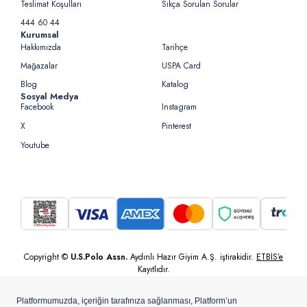
Teslimat Koşulları
Sıkça Sorulan Sorular
444 60 44
Kurumsal
Hakkımızda
Tarihçe
Mağazalar
USPA Card
Blog
Katalog
Sosyal Medya
Facebook
Instagram
X
Pinterest
Youtube
Copyright ©
U.S.Polo Assn.
Aydınlı Hazır Giyim A.Ş. iştirakidir.
ETBİS’e
Kayıtlıdır.