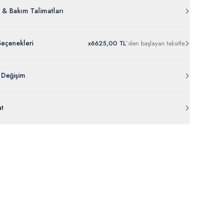
 & Bakım Talimatları
Seçenekleri
x
6
625,00 TL
’den
başlayan taksitle
 Değişim
 ambalajı, bant, mühür, paket gibi koruyucu unsurları açılmamış
at
rde
30 gün içinde
tr.uspoloassn.com’dan
ücretsiz iade
edilebilir.
eriniz 1-3 iş günü içerisinde kargoya verilecektir. (Pazar günleri,
m, yüzme giyim, çorap gibi hijyenik ürün gruplarında kanun ve
mpanya dönemleri ve resmi tatiller hariçtir.) Siparişinizin
lik hükümleri gereği değişim/iade yapılamamaktadır.
masından sonra “Hesabım” bağlantısı üzerinden siparişlerinizi
Bilgi İçin Tıklayın
eyebilir, durumları hakkında bilgi sahibi olabilir ve kargoya
ten sonra kargo takibi yapabilirsiniz.