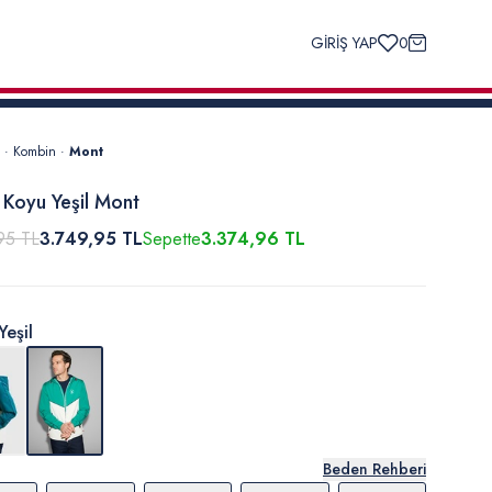
GİRİŞ YAP
0
·
Kombin
·
Mont
 Koyu Yeşil Mont
95 TL
3.749,95 TL
Sepette
3.374,96 TL
Yeşil
Beden Rehberi