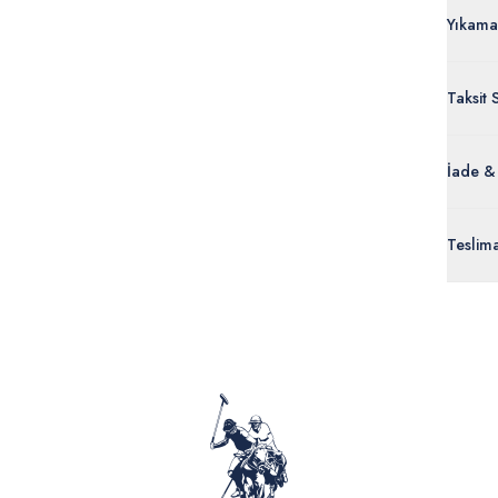
Yıkama
Taksit 
İade &
Orijinal
Teslim
ürünle
Siparişl
İç giyi
yoğun ka
yönetme
onaylan
Detaylı 
görüntül
verildik