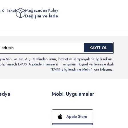
 6 Taksit
Mağazadan Kolay
Değişim ve İade
KAYIT OL
yim San. ve Tic. A.Ş. tarafından ürün, hizmet ve kampanyalarla ilgili reklam,
ilgi amaçlı E-POSTA gönderilmesine izin veriyorum. Kişisel verilerinizle ilgili
"KVKK Bilgilendirme Metni"
için tıklayınız.
edya
Mobil Uygulamalar