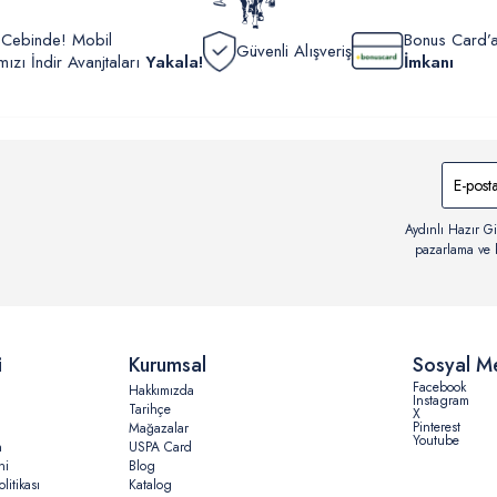
r Cebinde! Mobil
Bonus Card’a
Güvenli Alışveriş
zı İndir Avanjtaları
Yakala!
İmkanı
Aydınlı Hazır Gi
pazarlama ve b
i
Kurumsal
Sosyal M
Facebook
Hakkımızda
Instagram
Tarihçe
X
Pinterest
Mağazalar
Youtube
n
USPA Card
ni
Blog
litikası
Katalog