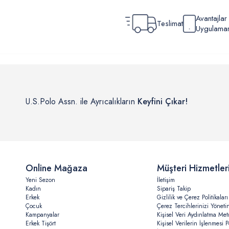
Avantajla
Teslimat
Uygulamamı
U.S.Polo Assn. ile Ayrıcalıkların
Keyfini Çıkar!
Online Mağaza
Müşteri Hizmetler
Yeni Sezon
İletişim
Kadın
Sipariş Takip
Erkek
Gizlilik ve Çerez Politikaları
Çocuk
Çerez Tercihlerinizi Yöneti
Kampanyalar
Kişisel Veri Aydınlatma Met
Erkek Tişört
Kişisel Verilerin İşlenmesi Po