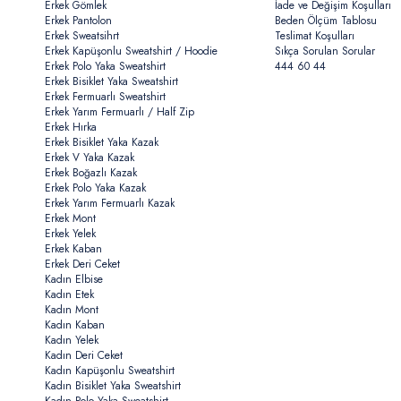
Erkek Gömlek
İade ve Değişim Koşulları
Erkek Pantolon
Beden Ölçüm Tablosu
Erkek Sweatsihrt
Teslimat Koşulları
Erkek Kapüşonlu Sweatshirt / Hoodie
Sıkça Sorulan Sorular
Erkek Polo Yaka Sweatshirt
444 60 44
Erkek Bisiklet Yaka Sweatshirt
Erkek Fermuarlı Sweatshirt
Erkek Yarım Fermuarlı / Half Zip
Erkek Hırka
Erkek Bisiklet Yaka Kazak
Erkek V Yaka Kazak
Erkek Boğazlı Kazak
Erkek Polo Yaka Kazak
Erkek Yarım Fermuarlı Kazak
Erkek Mont
Erkek Yelek
Erkek Kaban
Erkek Deri Ceket
Kadın Elbise
Kadın Etek
Kadın Mont
Kadın Kaban
Kadın Yelek
Kadın Deri Ceket
Kadın Kapüşonlu Sweatshirt
Kadın Bisiklet Yaka Sweatshirt