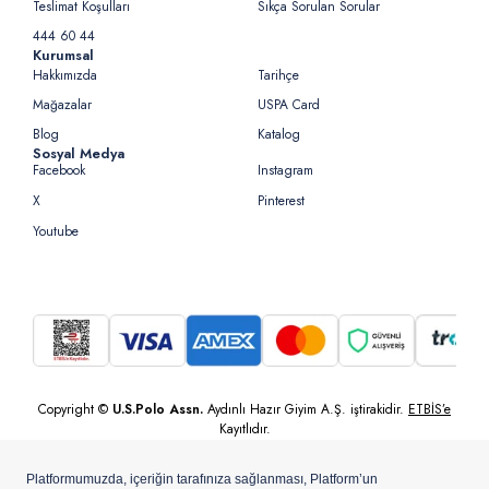
Teslimat Koşulları
Sıkça Sorulan Sorular
444 60 44
Kurumsal
Hakkımızda
Tarihçe
Mağazalar
USPA Card
Blog
Katalog
Sosyal Medya
Facebook
Instagram
X
Pinterest
Youtube
Copyright ©
U.S.Polo Assn.
Aydınlı Hazır Giyim A.Ş. iştirakidir.
ETBİS’e
Kayıtlıdır.