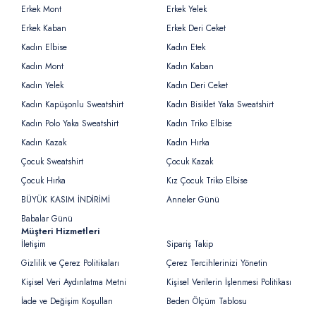
Erkek Mont
Erkek Yelek
Erkek Kaban
Erkek Deri Ceket
Kadın Elbise
Kadın Etek
Kadın Mont
Kadın Kaban
Kadın Yelek
Kadın Deri Ceket
Kadın Kapüşonlu Sweatshirt
Kadın Bisiklet Yaka Sweatshirt
Kadın Polo Yaka Sweatshirt
Kadın Triko Elbise
Kadın Kazak
Kadın Hırka
Çocuk Sweatshirt
Çocuk Kazak
Çocuk Hırka
Kız Çocuk Triko Elbise
BÜYÜK KASIM İNDİRİMİ
Anneler Günü
Babalar Günü
Müşteri Hizmetleri
İletişim
Sipariş Takip
Gizlilik ve Çerez Politikaları
Çerez Tercihlerinizi Yönetin
Kişisel Veri Aydınlatma Metni
Kişisel Verilerin İşlenmesi Politikası
İade ve Değişim Koşulları
Beden Ölçüm Tablosu