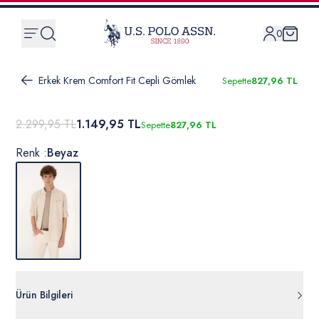
0
Erkek Krem Comfort Fit Cepli Gömlek
Sepette
827,96 TL
2.299,95 TL
1.149,95 TL
Sepette
827,96 TL
Renk :
Beyaz
Ürün Bilgileri