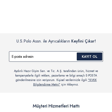
İç giyim, yüzme giyim, çorap gibi hijyenik ürün gruplarında kanun ve
Siparişinizin onaylanmasından sonra “Hesabım” bağlantısı üzerinden
yönetmelik hükümleri gereği değişim/iade yapılamamaktadır.
siparişlerinizi görüntüleyebilir, durumları hakkında bilgi sahibi olabilir
Detaylı Bilgi İçin Tıklayın
ve kargoya verildikten sonra kargo takibi yapabilirsiniz.
U.S.Polo Assn. ile Ayrıcalıkların
Keyfini Çıkar!
KAYIT OL
Aydınlı Hazır Giyim San. ve Tic. A.Ş. tarafından ürün, hizmet ve
kampanyalarla ilgili reklam, pazarlama ve bilgi amaçlı E-POSTA
gönderilmesine izin veriyorum. Kişisel verilerinizle ilgili
"KVKK
Bilgilendirme Metni"
için tıklayınız.
Müşteri Hizmetleri Hattı