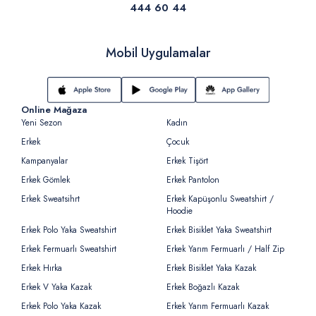
444 60 44
Mobil Uygulamalar
Online Mağaza
Yeni Sezon
Kadın
Erkek
Çocuk
Kampanyalar
Erkek Tişört
Erkek Gömlek
Erkek Pantolon
Erkek Sweatsihrt
Erkek Kapüşonlu Sweatshirt /
Hoodie
Erkek Polo Yaka Sweatshirt
Erkek Bisiklet Yaka Sweatshirt
Erkek Fermuarlı Sweatshirt
Erkek Yarım Fermuarlı / Half Zip
Erkek Hırka
Erkek Bisiklet Yaka Kazak
Erkek V Yaka Kazak
Erkek Boğazlı Kazak
Erkek Polo Yaka Kazak
Erkek Yarım Fermuarlı Kazak