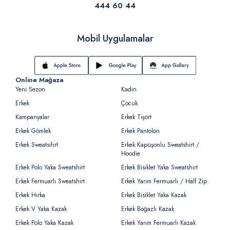
444 60 44
Mobil Uygulamalar
Online Mağaza
Yeni Sezon
Kadın
Erkek
Çocuk
Kampanyalar
Erkek Tişört
Erkek Gömlek
Erkek Pantolon
Erkek Sweatsihrt
Erkek Kapüşonlu Sweatshirt /
Hoodie
Erkek Polo Yaka Sweatshirt
Erkek Bisiklet Yaka Sweatshirt
Erkek Fermuarlı Sweatshirt
Erkek Yarım Fermuarlı / Half Zip
Erkek Hırka
Erkek Bisiklet Yaka Kazak
Erkek V Yaka Kazak
Erkek Boğazlı Kazak
Erkek Polo Yaka Kazak
Erkek Yarım Fermuarlı Kazak