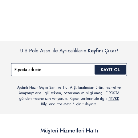
İç giyim, yüzme giyim, çorap gibi hijyenik ürün gruplarında kanun ve
Siparişinizin onaylanmasından sonra “Hesabım” bağlantısı üzerinden
yönetmelik hükümleri gereği değişim/iade yapılamamaktadır.
siparişlerinizi görüntüleyebilir, durumları hakkında bilgi sahibi olabilir
Detaylı Bilgi İçin Tıklayın
ve kargoya verildikten sonra kargo takibi yapabilirsiniz.
U.S.Polo Assn. ile Ayrıcalıkların
Keyfini Çıkar!
KAYIT OL
Aydınlı Hazır Giyim San. ve Tic. A.Ş. tarafından ürün, hizmet ve
kampanyalarla ilgili reklam, pazarlama ve bilgi amaçlı E-POSTA
gönderilmesine izin veriyorum. Kişisel verilerinizle ilgili
"KVKK
Bilgilendirme Metni"
için tıklayınız.
Müşteri Hizmetleri Hattı