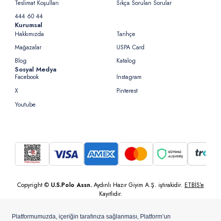
Teslimat Koşulları
Sıkça Sorulan Sorular
444 60 44
Kurumsal
Hakkımızda
Tarihçe
Mağazalar
USPA Card
Blog
Katalog
Sosyal Medya
Facebook
Instagram
X
Pinterest
Youtube
Copyright ©
U.S.Polo Assn.
Aydınlı Hazır Giyim A.Ş. iştirakidir.
ETBİS’e
Kayıtlıdır.