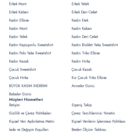
Erkek Mont
Erkek Yelek
Erkek Kaban
Erkek Deri Ceket
Kadın Elbise
Kadın Etek
Kadın Mont
Kadın Kaban
Kadın Yelek
Kadın Deri Ceket
Kadın Kapüşonlu Sweatshirt
Kadın Bisiklet Yaka Sweatshirt
Kadın Polo Yaka Sweatshirt
Kadın Triko Elbise
Kadın Kazak
Kadın Hırka
Çocuk Sweatshirt
Çocuk Kazak
Çocuk Hırka
Kız Çocuk Triko Elbise
BÜYÜK KASIM İNDİRİMİ
Anneler Günü
Babalar Günü
Müşteri Hizmetleri
İletişim
Sipariş Takip
Gizlilik ve Çerez Politikaları
Çerez Tercihlerinizi Yönetin
Kişisel Veri Aydınlatma Metni
Kişisel Verilerin İşlenmesi Politikası
İade ve Değişim Koşulları
Beden Ölçüm Tablosu