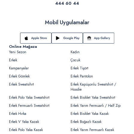
444 60 44
Mobil Uygulamalar
Online Mağaza
Yeni Sezon
Kadın
Erkek
Çocuk
Kampanyalar
Erkek Tişört
Erkek Gömlek
Erkek Pantolon
Erkek Sweatsihrt
Erkek Kapüşonlu Sweatshirt /
Hoodie
Erkek Polo Yaka Sweatshirt
Erkek Bisiklet Yaka Sweatshirt
Erkek Fermuarlı Sweatshirt
Erkek Yarım Fermuarlı / Half Zip
Erkek Hırka
Erkek Bisiklet Yaka Kazak
Erkek V Yaka Kazak
Erkek Boğazlı Kazak
Erkek Polo Yaka Kazak
Erkek Yarım Fermuarlı Kazak