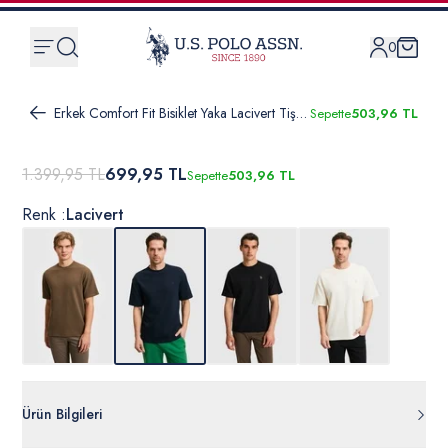
0
Erkek Comfort Fit Bisiklet Yaka Lacivert Tişört
Sepette
503,96 TL
1.399,95 TL
699,95 TL
Sepette
503,96 TL
Renk :
Lacivert
Ürün Bilgileri