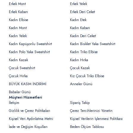
Erkek Mont
Erkek Yelek
Erkek Kaban
Erkek Deri Ceket
Kadın Elbise
Kadın Etek
Kadın Mont
Kadın Kaban
Kadın Yelek
Kadın Deri Ceket
Kadın Kapüşonlu Sweatshirt
Kadın Bisiklet Yaka Sweatshirt
Kadın Polo Yaka Sweatshirt
Kadın Triko Elbise
Kadın Kazak
Kadın Hırka
Çocuk Sweatshirt
Çocuk Kazak
Çocuk Hırka
Kız Çocuk Triko Elbise
BÜYÜK KASIM İNDİRİMİ
Anneler Günü
Babalar Günü
Müşteri Hizmetleri
İletişim
Sipariş Takip
Gizlilik ve Çerez Politikaları
Çerez Tercihlerinizi Yönetin
Kişisel Veri Aydınlatma Metni
Kişisel Verilerin İşlenmesi Politikası
İade ve Değişim Koşulları
Beden Ölçüm Tablosu