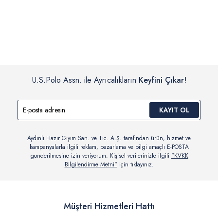
İç giyim, yüzme giyim, çorap gibi hijyenik ürün gruplarında kanun ve
Siparişinizin onaylanmasından sonra “Hesabım” bağlantısı üzerinden
yönetmelik hükümleri gereği değişim/iade yapılamamaktadır.
siparişlerinizi görüntüleyebilir, durumları hakkında bilgi sahibi olabilir
Detaylı Bilgi İçin Tıklayın
ve kargoya verildikten sonra kargo takibi yapabilirsiniz.
U.S.Polo Assn. ile Ayrıcalıkların
Keyfini Çıkar!
KAYIT OL
Aydınlı Hazır Giyim San. ve Tic. A.Ş. tarafından ürün, hizmet ve
kampanyalarla ilgili reklam, pazarlama ve bilgi amaçlı E-POSTA
gönderilmesine izin veriyorum. Kişisel verilerinizle ilgili
"KVKK
Bilgilendirme Metni"
için tıklayınız.
Müşteri Hizmetleri Hattı