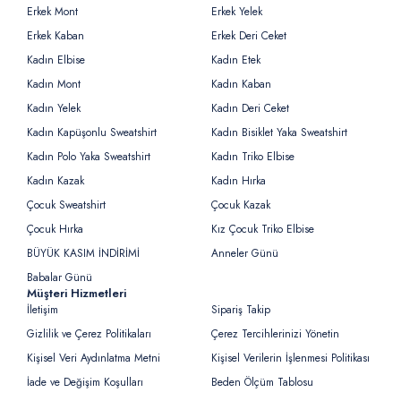
Erkek Mont
Erkek Yelek
Erkek Kaban
Erkek Deri Ceket
Kadın Elbise
Kadın Etek
Kadın Mont
Kadın Kaban
Kadın Yelek
Kadın Deri Ceket
Kadın Kapüşonlu Sweatshirt
Kadın Bisiklet Yaka Sweatshirt
Kadın Polo Yaka Sweatshirt
Kadın Triko Elbise
Kadın Kazak
Kadın Hırka
Çocuk Sweatshirt
Çocuk Kazak
Çocuk Hırka
Kız Çocuk Triko Elbise
BÜYÜK KASIM İNDİRİMİ
Anneler Günü
Babalar Günü
Müşteri Hizmetleri
İletişim
Sipariş Takip
Gizlilik ve Çerez Politikaları
Çerez Tercihlerinizi Yönetin
Kişisel Veri Aydınlatma Metni
Kişisel Verilerin İşlenmesi Politikası
İade ve Değişim Koşulları
Beden Ölçüm Tablosu