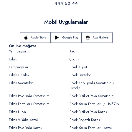
444 60 44
Mobil Uygulamalar
Online Mağaza
Yeni Sezon
Kadın
Erkek
Çocuk
Kampanyalar
Erkek Tişört
Erkek Gömlek
Erkek Pantolon
Erkek Sweatsihrt
Erkek Kapüşonlu Sweatshirt /
Hoodie
Erkek Polo Yaka Sweatshirt
Erkek Bisiklet Yaka Sweatshirt
Erkek Fermuarlı Sweatshirt
Erkek Yarım Fermuarlı / Half Zip
Erkek Hırka
Erkek Bisiklet Yaka Kazak
Erkek V Yaka Kazak
Erkek Boğazlı Kazak
Erkek Polo Yaka Kazak
Erkek Yarım Fermuarlı Kazak