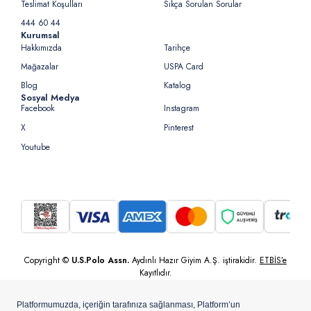
Teslimat Koşulları
Sıkça Sorulan Sorular
444 60 44
Kurumsal
Hakkımızda
Tarihçe
Mağazalar
USPA Card
Blog
Katalog
Sosyal Medya
Facebook
Instagram
X
Pinterest
Youtube
Copyright ©
U.S.Polo Assn.
Aydınlı Hazır Giyim A.Ş. iştirakidir.
ETBİS’e
Kayıtlıdır.