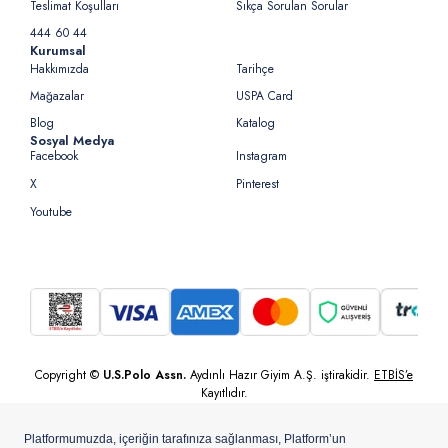
Teslimat Koşulları
Sıkça Sorulan Sorular
444 60 44
Kurumsal
Hakkımızda
Tarihçe
Mağazalar
USPA Card
Blog
Katalog
Sosyal Medya
Facebook
Instagram
X
Pinterest
Youtube
Copyright ©
U.S.Polo Assn.
Aydınlı Hazır Giyim A.Ş. iştirakidir.
ETBİS’e
Kayıtlıdır.