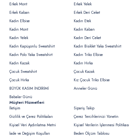
Erkek Mont
Erkek Yelek
Erkek Kaban
Erkek Deri Ceket
Kadın Elbise
Kadın Etek
Kadın Mont
Kadın Kaban
Kadın Yelek
Kadın Deri Ceket
Kadın Kapüşonlu Sweatshirt
Kadın Bisiklet Yaka Sweatshirt
Kadın Polo Yaka Sweatshirt
Kadın Triko Elbise
Kadın Kazak
Kadın Hırka
Çocuk Sweatshirt
Çocuk Kazak
Çocuk Hırka
Kız Çocuk Triko Elbise
BÜYÜK KASIM İNDİRİMİ
Anneler Günü
Babalar Günü
Müşteri Hizmetleri
İletişim
Sipariş Takip
Gizlilik ve Çerez Politikaları
Çerez Tercihlerinizi Yönetin
Kişisel Veri Aydınlatma Metni
Kişisel Verilerin İşlenmesi Politikası
İade ve Değişim Koşulları
Beden Ölçüm Tablosu