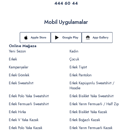
444 60 44
Mobil Uygulamalar
Online Mağaza
Yeni Sezon
Kadın
Erkek
Çocuk
Kampanyalar
Erkek Tişört
Erkek Gömlek
Erkek Pantolon
Erkek Sweatsihrt
Erkek Kapüşonlu Sweatshirt /
Hoodie
Erkek Polo Yaka Sweatshirt
Erkek Bisiklet Yaka Sweatshirt
Erkek Fermuarlı Sweatshirt
Erkek Yarım Fermuarlı / Half Zip
Erkek Hırka
Erkek Bisiklet Yaka Kazak
Erkek V Yaka Kazak
Erkek Boğazlı Kazak
Erkek Polo Yaka Kazak
Erkek Yarım Fermuarlı Kazak