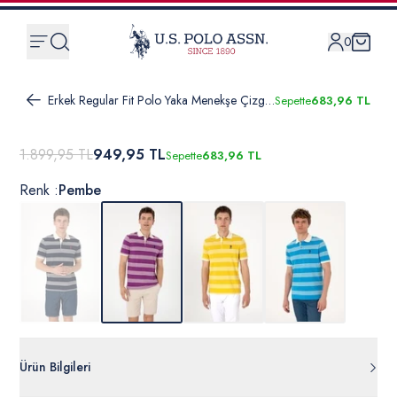
0
Erkek Regular Fit Polo Yaka Menekşe Çizgili Tişört
Sepette
683,96 TL
1.899,95 TL
949,95 TL
Sepette
683,96 TL
Renk :
Pembe
Ürün Bilgileri