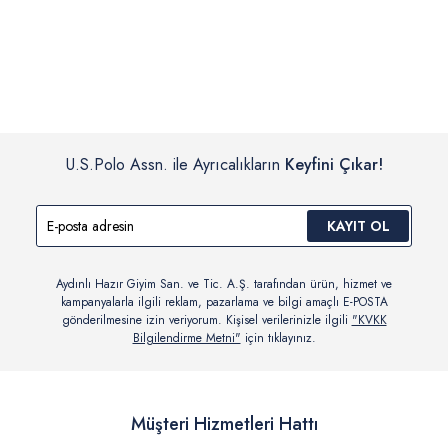
İç giyim, yüzme giyim, çorap gibi hijyenik ürün gruplarında kanun ve
Siparişinizin onaylanmasından sonra “Hesabım” bağlantısı üzerinden
yönetmelik hükümleri gereği değişim/iade yapılamamaktadır.
siparişlerinizi görüntüleyebilir, durumları hakkında bilgi sahibi olabilir
Detaylı Bilgi İçin Tıklayın
ve kargoya verildikten sonra kargo takibi yapabilirsiniz.
U.S.Polo Assn. ile Ayrıcalıkların
Keyfini Çıkar!
KAYIT OL
Aydınlı Hazır Giyim San. ve Tic. A.Ş. tarafından ürün, hizmet ve
kampanyalarla ilgili reklam, pazarlama ve bilgi amaçlı E-POSTA
gönderilmesine izin veriyorum. Kişisel verilerinizle ilgili
"KVKK
Bilgilendirme Metni"
için tıklayınız.
Müşteri Hizmetleri Hattı