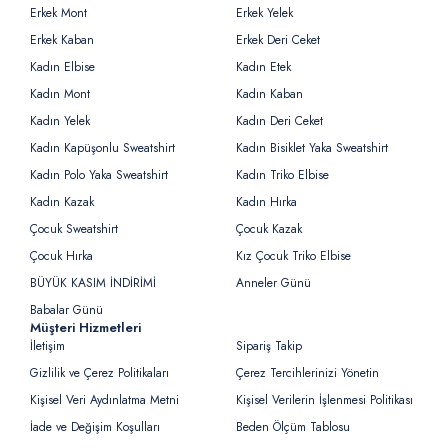
Erkek Mont
Erkek Yelek
Erkek Kaban
Erkek Deri Ceket
Kadın Elbise
Kadın Etek
Kadın Mont
Kadın Kaban
Kadın Yelek
Kadın Deri Ceket
Kadın Kapüşonlu Sweatshirt
Kadın Bisiklet Yaka Sweatshirt
Kadın Polo Yaka Sweatshirt
Kadın Triko Elbise
Kadın Kazak
Kadın Hırka
Çocuk Sweatshirt
Çocuk Kazak
Çocuk Hırka
Kız Çocuk Triko Elbise
BÜYÜK KASIM İNDİRİMİ
Anneler Günü
Babalar Günü
Müşteri Hizmetleri
İletişim
Sipariş Takip
Gizlilik ve Çerez Politikaları
Çerez Tercihlerinizi Yönetin
Kişisel Veri Aydınlatma Metni
Kişisel Verilerin İşlenmesi Politikası
İade ve Değişim Koşulları
Beden Ölçüm Tablosu