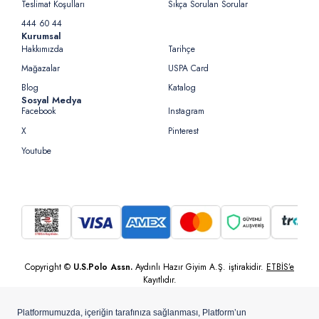
Teslimat Koşulları
Sıkça Sorulan Sorular
444 60 44
Kurumsal
Hakkımızda
Tarihçe
Mağazalar
USPA Card
Blog
Katalog
Sosyal Medya
Facebook
Instagram
X
Pinterest
Youtube
Copyright ©
U.S.Polo Assn.
Aydınlı Hazır Giyim A.Ş. iştirakidir.
ETBİS’e
Kayıtlıdır.