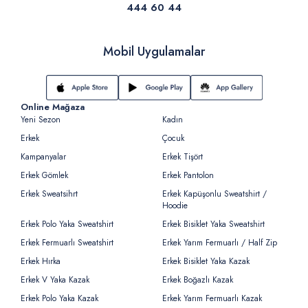
444 60 44
Mobil Uygulamalar
Online Mağaza
Yeni Sezon
Kadın
Erkek
Çocuk
Kampanyalar
Erkek Tişört
Erkek Gömlek
Erkek Pantolon
Erkek Sweatsihrt
Erkek Kapüşonlu Sweatshirt /
Hoodie
Erkek Polo Yaka Sweatshirt
Erkek Bisiklet Yaka Sweatshirt
Erkek Fermuarlı Sweatshirt
Erkek Yarım Fermuarlı / Half Zip
Erkek Hırka
Erkek Bisiklet Yaka Kazak
Erkek V Yaka Kazak
Erkek Boğazlı Kazak
Erkek Polo Yaka Kazak
Erkek Yarım Fermuarlı Kazak