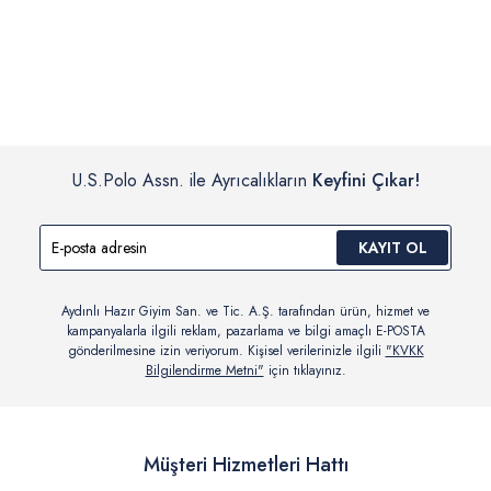
İç giyim, yüzme giyim, çorap gibi hijyenik ürün gruplarında kanun ve
Siparişinizin onaylanmasından sonra “Hesabım” bağlantısı üzerinden
yönetmelik hükümleri gereği değişim/iade yapılamamaktadır.
siparişlerinizi görüntüleyebilir, durumları hakkında bilgi sahibi olabilir
Detaylı Bilgi İçin Tıklayın
ve kargoya verildikten sonra kargo takibi yapabilirsiniz.
U.S.Polo Assn. ile Ayrıcalıkların
Keyfini Çıkar!
KAYIT OL
Aydınlı Hazır Giyim San. ve Tic. A.Ş. tarafından ürün, hizmet ve
kampanyalarla ilgili reklam, pazarlama ve bilgi amaçlı E-POSTA
gönderilmesine izin veriyorum. Kişisel verilerinizle ilgili
"KVKK
Bilgilendirme Metni"
için tıklayınız.
Müşteri Hizmetleri Hattı