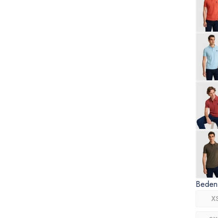
Beden
X