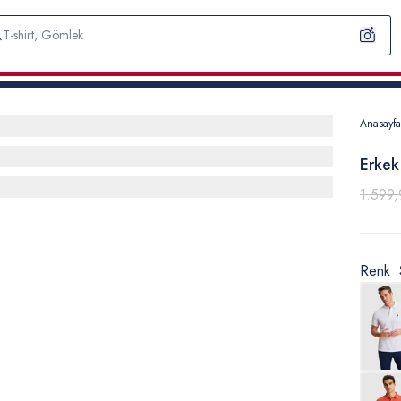
Anasayfa
Erkek
1.599,
Renk :