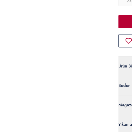
2X
Ürün Bil
G081SZ
Beden 
%100 
50326
Ürün Bi
Mağaza
Yıkama