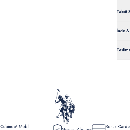
Taksit 
İade &
Orijinal
Teslim
ürünle
Siparişl
İç giyi
yoğun ka
yönetme
onaylan
Detaylı 
görüntül
verildik
r Cebinde! Mobil
Bonus Card’a
Güvenli Alışveriş