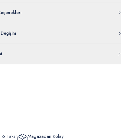
Seçenekleri
 Değişim
 ambalajı, bant, mühür, paket gibi koruyucu unsurları açılmamış
at
rde
30 gün içinde
tr.uspoloassn.com’dan
ücretsiz iade
edilebilir.
eriniz 1-3 iş günü içerisinde kargoya verilecektir. (Pazar günleri,
m, yüzme giyim, çorap gibi hijyenik ürün gruplarında kanun ve
mpanya dönemleri ve resmi tatiller hariçtir.) Siparişinizin
lik hükümleri gereği değişim/iade yapılamamaktadır.
masından sonra “Hesabım” bağlantısı üzerinden siparişlerinizi
Bilgi İçin Tıklayın
eyebilir, durumları hakkında bilgi sahibi olabilir ve kargoya
ten sonra kargo takibi yapabilirsiniz.
 6 Taksit
Mağazadan Kolay