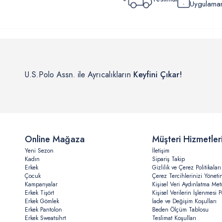
Uygulamamı
U.S.Polo Assn. ile Ayrıcalıkların
Keyfini Çıkar!
Online Mağaza
Müşteri Hizmetler
Yeni Sezon
İletişim
Kadın
Sipariş Takip
Erkek
Gizlilik ve Çerez Politikaları
Çocuk
Çerez Tercihlerinizi Yöneti
Kampanyalar
Kişisel Veri Aydınlatma Met
Erkek Tişört
Kişisel Verilerin İşlenmesi Po
Erkek Gömlek
İade ve Değişim Koşulları
Erkek Pantolon
Beden Ölçüm Tablosu
Erkek Sweatsihrt
Teslimat Koşulları