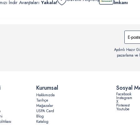
zı İndir Avanjtaları
Yakala!
İmkanı
Aydınlı Hazır Gi
pazarlama ve b
i
Kurumsal
Sosyal M
Facebook
Hakkımızda
Instagram
Tarihçe
X
Pinterest
Mağazalar
Youtube
n
USPA Card
ni
Blog
litikası
Katalog