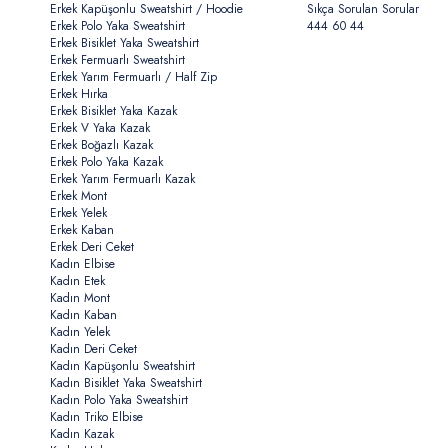
Erkek Kapüşonlu Sweatshirt / Hoodie
Sıkça Sorulan Sorular
Erkek Polo Yaka Sweatshirt
444 60 44
Erkek Bisiklet Yaka Sweatshirt
Erkek Fermuarlı Sweatshirt
Erkek Yarım Fermuarlı / Half Zip
Erkek Hırka
Erkek Bisiklet Yaka Kazak
Erkek V Yaka Kazak
Erkek Boğazlı Kazak
Erkek Polo Yaka Kazak
Erkek Yarım Fermuarlı Kazak
Erkek Mont
Erkek Yelek
Erkek Kaban
Erkek Deri Ceket
Kadın Elbise
Kadın Etek
Kadın Mont
Kadın Kaban
Kadın Yelek
Kadın Deri Ceket
Kadın Kapüşonlu Sweatshirt
Kadın Bisiklet Yaka Sweatshirt
Kadın Polo Yaka Sweatshirt
Kadın Triko Elbise
Kadın Kazak