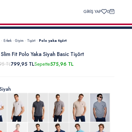
GİRİŞ YAP
0
·
Erkek
·
Giyim
·
Tişört
·
Polo yaka tişört
 Slim Fit Polo Yaka Siyah Basic Tişört
95 TL
799,95 TL
Sepette
575,96 TL
Siyah