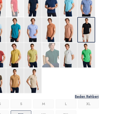
Beden Rehberi
S
S
M
L
XL