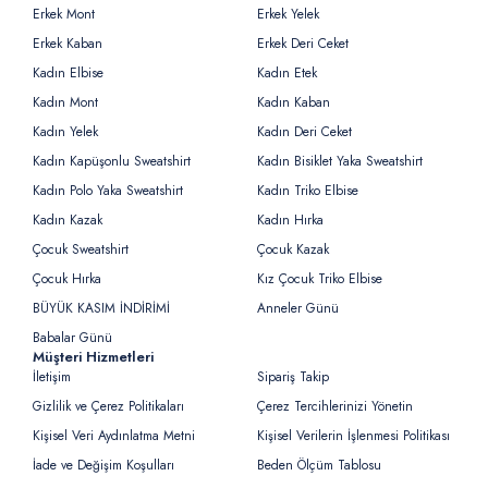
Erkek Mont
Erkek Yelek
Erkek Kaban
Erkek Deri Ceket
Kadın Elbise
Kadın Etek
Kadın Mont
Kadın Kaban
Kadın Yelek
Kadın Deri Ceket
Kadın Kapüşonlu Sweatshirt
Kadın Bisiklet Yaka Sweatshirt
Kadın Polo Yaka Sweatshirt
Kadın Triko Elbise
Kadın Kazak
Kadın Hırka
Çocuk Sweatshirt
Çocuk Kazak
Çocuk Hırka
Kız Çocuk Triko Elbise
BÜYÜK KASIM İNDİRİMİ
Anneler Günü
Babalar Günü
Müşteri Hizmetleri
İletişim
Sipariş Takip
Gizlilik ve Çerez Politikaları
Çerez Tercihlerinizi Yönetin
Kişisel Veri Aydınlatma Metni
Kişisel Verilerin İşlenmesi Politikası
İade ve Değişim Koşulları
Beden Ölçüm Tablosu