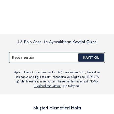
İç giyim, yüzme giyim, çorap gibi hijyenik ürün gruplarında kanun ve
Siparişinizin onaylanmasından sonra “Hesabım” bağlantısı üzerinden
yönetmelik hükümleri gereği değişim/iade yapılamamaktadır.
siparişlerinizi görüntüleyebilir, durumları hakkında bilgi sahibi olabilir
Detaylı Bilgi İçin Tıklayın
ve kargoya verildikten sonra kargo takibi yapabilirsiniz.
U.S.Polo Assn. ile Ayrıcalıkların
Keyfini Çıkar!
KAYIT OL
Aydınlı Hazır Giyim San. ve Tic. A.Ş. tarafından ürün, hizmet ve
kampanyalarla ilgili reklam, pazarlama ve bilgi amaçlı E-POSTA
gönderilmesine izin veriyorum. Kişisel verilerinizle ilgili
"KVKK
Bilgilendirme Metni"
için tıklayınız.
Müşteri Hizmetleri Hattı