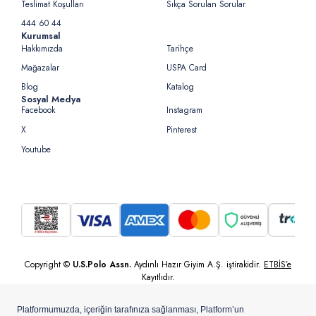
Teslimat Koşulları
Sıkça Sorulan Sorular
444 60 44
Kurumsal
Hakkımızda
Tarihçe
Mağazalar
USPA Card
Blog
Katalog
Sosyal Medya
Facebook
Instagram
X
Pinterest
Youtube
Copyright ©
U.S.Polo Assn.
Aydınlı Hazır Giyim A.Ş. iştirakidir.
ETBİS’e
Kayıtlıdır.