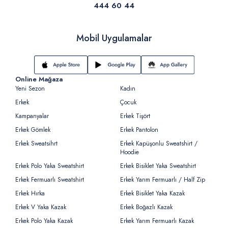
444 60 44
Mobil Uygulamalar
Online Mağaza
Yeni Sezon
Kadın
Erkek
Çocuk
Kampanyalar
Erkek Tişört
Erkek Gömlek
Erkek Pantolon
Erkek Sweatsihrt
Erkek Kapüşonlu Sweatshirt /
Hoodie
Erkek Polo Yaka Sweatshirt
Erkek Bisiklet Yaka Sweatshirt
Erkek Fermuarlı Sweatshirt
Erkek Yarım Fermuarlı / Half Zip
Erkek Hırka
Erkek Bisiklet Yaka Kazak
Erkek V Yaka Kazak
Erkek Boğazlı Kazak
Erkek Polo Yaka Kazak
Erkek Yarım Fermuarlı Kazak