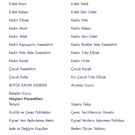
Erkek Mont
Erkek Yelek
Erkek Kaban
Erkek Deri Ceket
Kadın Elbise
Kadın Etek
Kadın Mont
Kadın Kaban
Kadın Yelek
Kadın Deri Ceket
Kadın Kapüşonlu Sweatshirt
Kadın Bisiklet Yaka Sweatshirt
Kadın Polo Yaka Sweatshirt
Kadın Triko Elbise
Kadın Kazak
Kadın Hırka
Çocuk Sweatshirt
Çocuk Kazak
Çocuk Hırka
Kız Çocuk Triko Elbise
BÜYÜK KASIM İNDİRİMİ
Anneler Günü
Babalar Günü
Müşteri Hizmetleri
İletişim
Sipariş Takip
Gizlilik ve Çerez Politikaları
Çerez Tercihlerinizi Yönetin
Kişisel Veri Aydınlatma Metni
Kişisel Verilerin İşlenmesi Politikası
İade ve Değişim Koşulları
Beden Ölçüm Tablosu