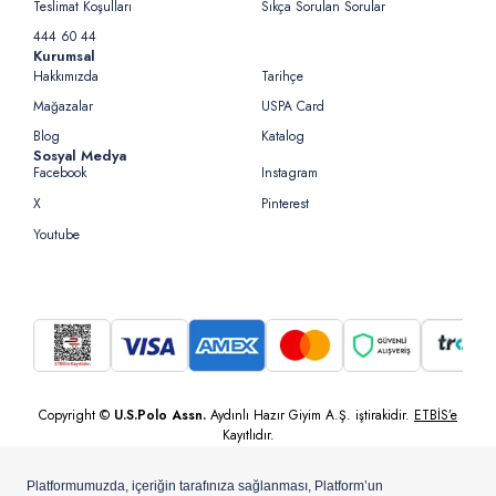
Teslimat Koşulları
Sıkça Sorulan Sorular
444 60 44
Kurumsal
Hakkımızda
Tarihçe
Mağazalar
USPA Card
Blog
Katalog
Sosyal Medya
Facebook
Instagram
X
Pinterest
Youtube
Copyright ©
U.S.Polo Assn.
Aydınlı Hazır Giyim A.Ş. iştirakidir.
ETBİS’e
Kayıtlıdır.