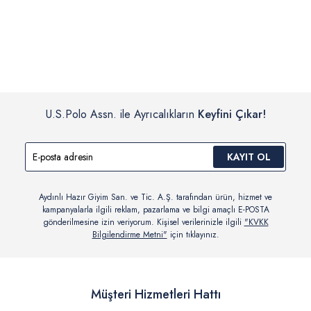
İç giyim, yüzme giyim, çorap gibi hijyenik ürün gruplarında kanun ve
Siparişinizin onaylanmasından sonra “Hesabım” bağlantısı üzerinden
yönetmelik hükümleri gereği değişim/iade yapılamamaktadır.
siparişlerinizi görüntüleyebilir, durumları hakkında bilgi sahibi olabilir
Detaylı Bilgi İçin Tıklayın
ve kargoya verildikten sonra kargo takibi yapabilirsiniz.
U.S.Polo Assn. ile Ayrıcalıkların
Keyfini Çıkar!
KAYIT OL
Aydınlı Hazır Giyim San. ve Tic. A.Ş. tarafından ürün, hizmet ve
kampanyalarla ilgili reklam, pazarlama ve bilgi amaçlı E-POSTA
gönderilmesine izin veriyorum. Kişisel verilerinizle ilgili
"KVKK
Bilgilendirme Metni"
için tıklayınız.
Müşteri Hizmetleri Hattı