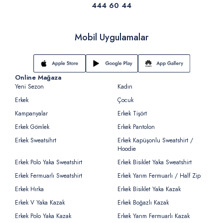
444 60 44
Mobil Uygulamalar
Online Mağaza
Yeni Sezon
Kadın
Erkek
Çocuk
Kampanyalar
Erkek Tişört
Erkek Gömlek
Erkek Pantolon
Erkek Sweatsihrt
Erkek Kapüşonlu Sweatshirt /
Hoodie
Erkek Polo Yaka Sweatshirt
Erkek Bisiklet Yaka Sweatshirt
Erkek Fermuarlı Sweatshirt
Erkek Yarım Fermuarlı / Half Zip
Erkek Hırka
Erkek Bisiklet Yaka Kazak
Erkek V Yaka Kazak
Erkek Boğazlı Kazak
Erkek Polo Yaka Kazak
Erkek Yarım Fermuarlı Kazak