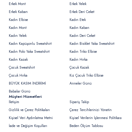
Erkek Mont
Erkek Yelek
Erkek Kaban
Erkek Deri Ceket
Kadın Elbise
Kadın Etek
Kadın Mont
Kadın Kaban
Kadın Yelek
Kadın Deri Ceket
Kadın Kapüşonlu Sweatshirt
Kadın Bisiklet Yaka Sweatshirt
Kadın Polo Yaka Sweatshirt
Kadın Triko Elbise
Kadın Kazak
Kadın Hırka
Çocuk Sweatshirt
Çocuk Kazak
Çocuk Hırka
Kız Çocuk Triko Elbise
BÜYÜK KASIM İNDİRİMİ
Anneler Günü
Babalar Günü
Müşteri Hizmetleri
İletişim
Sipariş Takip
Gizlilik ve Çerez Politikaları
Çerez Tercihlerinizi Yönetin
Kişisel Veri Aydınlatma Metni
Kişisel Verilerin İşlenmesi Politikası
İade ve Değişim Koşulları
Beden Ölçüm Tablosu