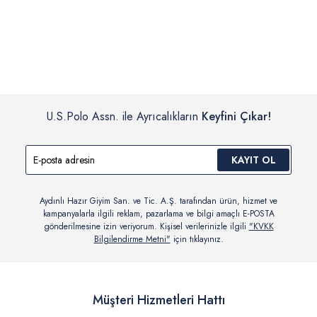
İç giyim, yüzme giyim, çorap gibi hijyenik ürün gruplarında kanun ve
Siparişinizin onaylanmasından sonra “Hesabım” bağlantısı üzerinden
yönetmelik hükümleri gereği değişim/iade yapılamamaktadır.
siparişlerinizi görüntüleyebilir, durumları hakkında bilgi sahibi olabilir
Detaylı Bilgi İçin Tıklayın
ve kargoya verildikten sonra kargo takibi yapabilirsiniz.
U.S.Polo Assn. ile Ayrıcalıkların
Keyfini Çıkar!
KAYIT OL
Aydınlı Hazır Giyim San. ve Tic. A.Ş. tarafından ürün, hizmet ve
kampanyalarla ilgili reklam, pazarlama ve bilgi amaçlı E-POSTA
gönderilmesine izin veriyorum. Kişisel verilerinizle ilgili
"KVKK
Bilgilendirme Metni"
için tıklayınız.
Müşteri Hizmetleri Hattı