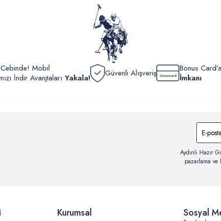
görüntül
verildik
r Cebinde! Mobil
Bonus Card’a
Güvenli Alışveriş
zı İndir Avanjtaları
Yakala!
İmkanı
Aydınlı Hazır Gi
pazarlama ve b
i
Kurumsal
Sosyal M