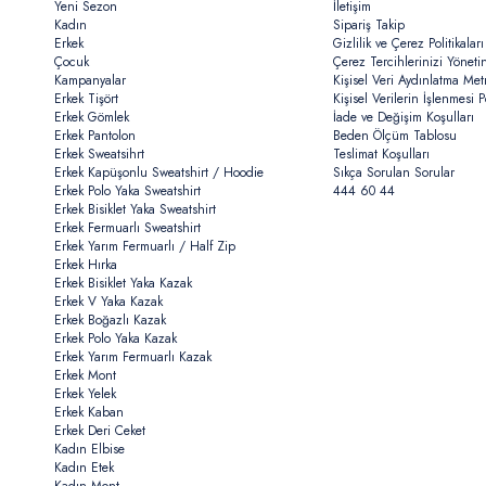
Yeni Sezon
İletişim
Kadın
Sipariş Takip
Erkek
Gizlilik ve Çerez Politikaları
Çocuk
Çerez Tercihlerinizi Yöneti
Kampanyalar
Kişisel Veri Aydınlatma Met
Erkek Tişört
Kişisel Verilerin İşlenmesi Po
Erkek Gömlek
İade ve Değişim Koşulları
Erkek Pantolon
Beden Ölçüm Tablosu
Erkek Sweatsihrt
Teslimat Koşulları
Erkek Kapüşonlu Sweatshirt / Hoodie
Sıkça Sorulan Sorular
Erkek Polo Yaka Sweatshirt
444 60 44
Erkek Bisiklet Yaka Sweatshirt
Erkek Fermuarlı Sweatshirt
Erkek Yarım Fermuarlı / Half Zip
Erkek Hırka
Erkek Bisiklet Yaka Kazak
Erkek V Yaka Kazak
Erkek Boğazlı Kazak
Erkek Polo Yaka Kazak
Erkek Yarım Fermuarlı Kazak
Erkek Mont
Erkek Yelek
Erkek Kaban
Erkek Deri Ceket
Kadın Elbise
Kadın Etek