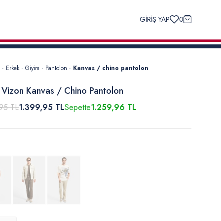
GİRİŞ YAP
0
·
Erkek
·
Giyim
·
Pantolon
·
Kanvas / chino pantolon
 Vizon Kanvas / Chino Pantolon
95 TL
1.399,95 TL
Sepette
1.259,96 TL