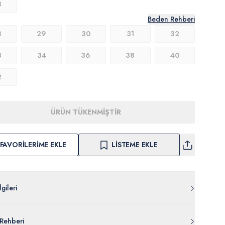
3
Beden Rehberi
8
29
30
31
32
3
34
36
38
40
2
ÜRÜN TÜKENMİŞTİR
FAVORILERIME EKLE
LISTEME EKLE
gileri
078.000.PU-8797.VR052
Rehberi