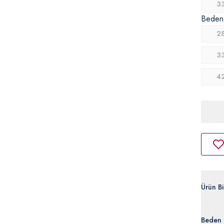
3
Beden
2
3
4
Ürün Bil
G081SZ
Beden 