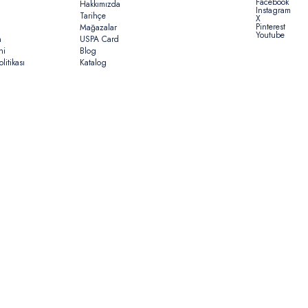
Facebook
Hakkımızda
Instagram
Tarihçe
X
Pinterest
Mağazalar
Youtube
n
USPA Card
ni
Blog
litikası
Katalog