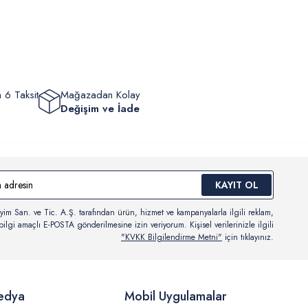
eyebilir, durumları hakkında bilgi sahibi olabilir ve kargoya
ten sonra kargo takibi yapabilirsiniz.
 6 Taksit
Mağazadan Kolay
Değişim ve İade
KAYIT OL
yim San. ve Tic. A.Ş. tarafından ürün, hizmet ve kampanyalarla ilgili reklam,
ilgi amaçlı E-POSTA gönderilmesine izin veriyorum. Kişisel verilerinizle ilgili
"KVKK Bilgilendirme Metni"
için tıklayınız.
edya
Mobil Uygulamalar