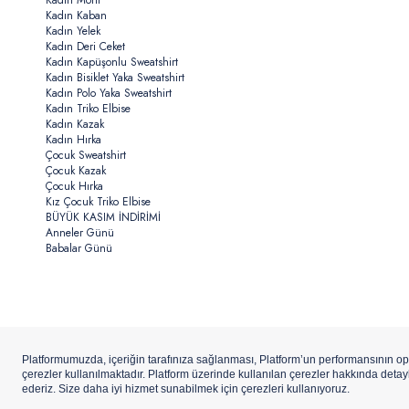
Kadın Mont
Kadın Kaban
Kadın Yelek
Kadın Deri Ceket
Kadın Kapüşonlu Sweatshirt
Kadın Bisiklet Yaka Sweatshirt
Kadın Polo Yaka Sweatshirt
Kadın Triko Elbise
Kadın Kazak
Kadın Hırka
Çocuk Sweatshirt
Çocuk Kazak
Çocuk Hırka
Kız Çocuk Triko Elbise
BÜYÜK KASIM İNDİRİMİ
Anneler Günü
Babalar Günü
Copyright ©
U.S.Polo Assn.
Aydınlı Hazır Giyim A.Ş. iştirakidir.
ETBİS’e
Kay