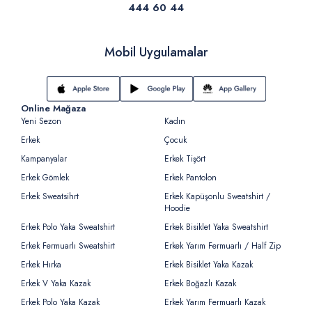
444 60 44
Mobil Uygulamalar
Online Mağaza
Yeni Sezon
Kadın
Erkek
Çocuk
Kampanyalar
Erkek Tişört
Erkek Gömlek
Erkek Pantolon
Erkek Sweatsihrt
Erkek Kapüşonlu Sweatshirt /
Hoodie
Erkek Polo Yaka Sweatshirt
Erkek Bisiklet Yaka Sweatshirt
Erkek Fermuarlı Sweatshirt
Erkek Yarım Fermuarlı / Half Zip
Erkek Hırka
Erkek Bisiklet Yaka Kazak
Erkek V Yaka Kazak
Erkek Boğazlı Kazak
Erkek Polo Yaka Kazak
Erkek Yarım Fermuarlı Kazak