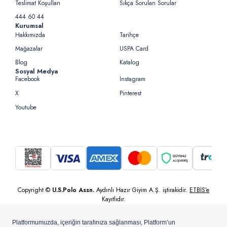
Teslimat Koşulları
Sıkça Sorulan Sorular
444 60 44
Kurumsal
Hakkımızda
Tarihçe
Mağazalar
USPA Card
Blog
Katalog
Sosyal Medya
Facebook
Instagram
X
Pinterest
Youtube
Copyright ©
U.S.Polo Assn.
Aydınlı Hazır Giyim A.Ş. iştirakidir.
ETBİS’e
Kayıtlıdır.