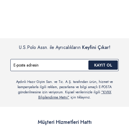
İç giyim, yüzme giyim, çorap gibi hijyenik ürün gruplarında kanun ve
Siparişinizin onaylanmasından sonra “Hesabım” bağlantısı üzerinden
yönetmelik hükümleri gereği değişim/iade yapılamamaktadır.
siparişlerinizi görüntüleyebilir, durumları hakkında bilgi sahibi olabilir
Detaylı Bilgi İçin Tıklayın
ve kargoya verildikten sonra kargo takibi yapabilirsiniz.
U.S.Polo Assn. ile Ayrıcalıkların
Keyfini Çıkar!
KAYIT OL
Aydınlı Hazır Giyim San. ve Tic. A.Ş. tarafından ürün, hizmet ve
kampanyalarla ilgili reklam, pazarlama ve bilgi amaçlı E-POSTA
gönderilmesine izin veriyorum. Kişisel verilerinizle ilgili
"KVKK
Bilgilendirme Metni"
için tıklayınız.
Müşteri Hizmetleri Hattı