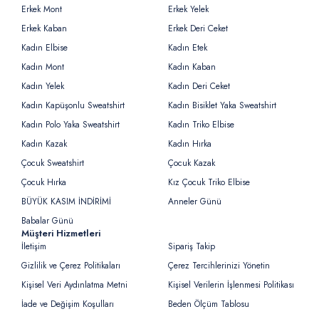
Erkek Mont
Erkek Yelek
Erkek Kaban
Erkek Deri Ceket
Kadın Elbise
Kadın Etek
Kadın Mont
Kadın Kaban
Kadın Yelek
Kadın Deri Ceket
Kadın Kapüşonlu Sweatshirt
Kadın Bisiklet Yaka Sweatshirt
Kadın Polo Yaka Sweatshirt
Kadın Triko Elbise
Kadın Kazak
Kadın Hırka
Çocuk Sweatshirt
Çocuk Kazak
Çocuk Hırka
Kız Çocuk Triko Elbise
BÜYÜK KASIM İNDİRİMİ
Anneler Günü
Babalar Günü
Müşteri Hizmetleri
İletişim
Sipariş Takip
Gizlilik ve Çerez Politikaları
Çerez Tercihlerinizi Yönetin
Kişisel Veri Aydınlatma Metni
Kişisel Verilerin İşlenmesi Politikası
İade ve Değişim Koşulları
Beden Ölçüm Tablosu