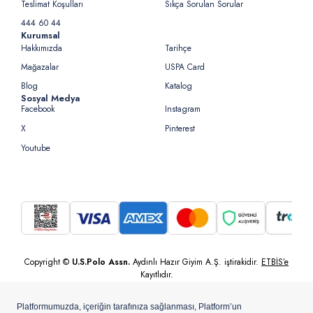
Teslimat Koşulları
Sıkça Sorulan Sorular
444 60 44
Kurumsal
Hakkımızda
Tarihçe
Mağazalar
USPA Card
Blog
Katalog
Sosyal Medya
Facebook
Instagram
X
Pinterest
Youtube
Copyright ©
U.S.Polo Assn.
Aydınlı Hazır Giyim A.Ş. iştirakidir.
ETBİS’e
Kayıtlıdır.