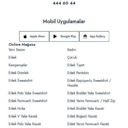
444 60 44
Mobil Uygulamalar
Online Mağaza
Yeni Sezon
Kadın
Erkek
Çocuk
Kampanyalar
Erkek Tişört
Erkek Gömlek
Erkek Pantolon
Erkek Sweatsihrt
Erkek Kapüşonlu Sweatshirt /
Hoodie
Erkek Polo Yaka Sweatshirt
Erkek Bisiklet Yaka Sweatshirt
Erkek Fermuarlı Sweatshirt
Erkek Yarım Fermuarlı / Half Zip
Erkek Hırka
Erkek Bisiklet Yaka Kazak
Erkek V Yaka Kazak
Erkek Boğazlı Kazak
Erkek Polo Yaka Kazak
Erkek Yarım Fermuarlı Kazak