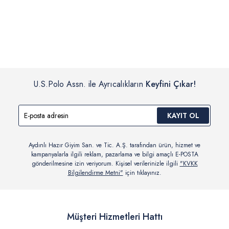
İç giyim, yüzme giyim, çorap gibi hijyenik ürün gruplarında kanun ve
Siparişinizin onaylanmasından sonra “Hesabım” bağlantısı üzerinden
yönetmelik hükümleri gereği değişim/iade yapılamamaktadır.
siparişlerinizi görüntüleyebilir, durumları hakkında bilgi sahibi olabilir
Detaylı Bilgi İçin Tıklayın
ve kargoya verildikten sonra kargo takibi yapabilirsiniz.
U.S.Polo Assn. ile Ayrıcalıkların
Keyfini Çıkar!
KAYIT OL
Aydınlı Hazır Giyim San. ve Tic. A.Ş. tarafından ürün, hizmet ve
kampanyalarla ilgili reklam, pazarlama ve bilgi amaçlı E-POSTA
gönderilmesine izin veriyorum. Kişisel verilerinizle ilgili
"KVKK
Bilgilendirme Metni"
için tıklayınız.
Müşteri Hizmetleri Hattı