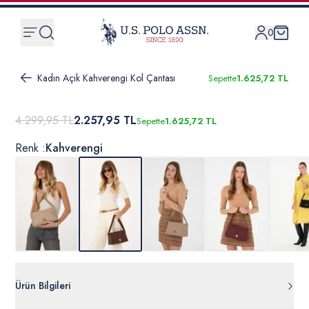
0
Kadın Açık Kahverengi Kol Çantası
Sepette
1.625,72 TL
4.299,95 TL
2.257,95 TL
Sepette
1.625,72 TL
Renk :
Kahverengi
Ürün Bilgileri