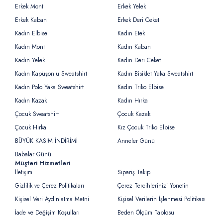
Erkek Mont
Erkek Yelek
Erkek Kaban
Erkek Deri Ceket
Kadın Elbise
Kadın Etek
Kadın Mont
Kadın Kaban
Kadın Yelek
Kadın Deri Ceket
Kadın Kapüşonlu Sweatshirt
Kadın Bisiklet Yaka Sweatshirt
Kadın Polo Yaka Sweatshirt
Kadın Triko Elbise
Kadın Kazak
Kadın Hırka
Çocuk Sweatshirt
Çocuk Kazak
Çocuk Hırka
Kız Çocuk Triko Elbise
BÜYÜK KASIM İNDİRİMİ
Anneler Günü
Babalar Günü
Müşteri Hizmetleri
İletişim
Sipariş Takip
Gizlilik ve Çerez Politikaları
Çerez Tercihlerinizi Yönetin
Kişisel Veri Aydınlatma Metni
Kişisel Verilerin İşlenmesi Politikası
İade ve Değişim Koşulları
Beden Ölçüm Tablosu