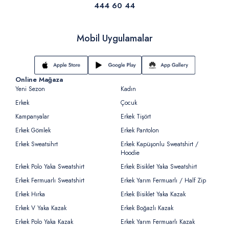
444 60 44
Mobil Uygulamalar
Online Mağaza
Yeni Sezon
Kadın
Erkek
Çocuk
Kampanyalar
Erkek Tişört
Erkek Gömlek
Erkek Pantolon
Erkek Sweatsihrt
Erkek Kapüşonlu Sweatshirt /
Hoodie
Erkek Polo Yaka Sweatshirt
Erkek Bisiklet Yaka Sweatshirt
Erkek Fermuarlı Sweatshirt
Erkek Yarım Fermuarlı / Half Zip
Erkek Hırka
Erkek Bisiklet Yaka Kazak
Erkek V Yaka Kazak
Erkek Boğazlı Kazak
Erkek Polo Yaka Kazak
Erkek Yarım Fermuarlı Kazak