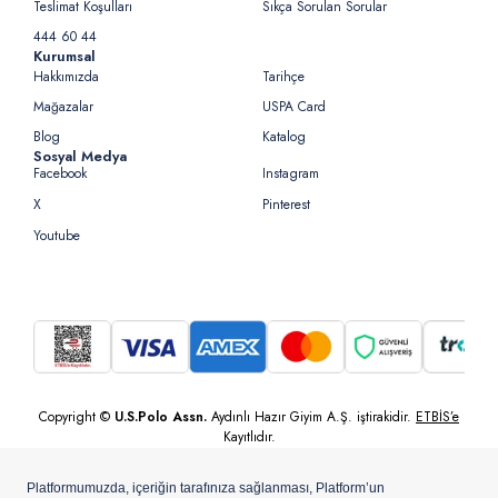
Teslimat Koşulları
Sıkça Sorulan Sorular
444 60 44
Kurumsal
Hakkımızda
Tarihçe
Mağazalar
USPA Card
Blog
Katalog
Sosyal Medya
Facebook
Instagram
X
Pinterest
Youtube
Copyright ©
U.S.Polo Assn.
Aydınlı Hazır Giyim A.Ş. iştirakidir.
ETBİS’e
Kayıtlıdır.