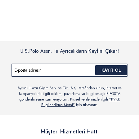
İç giyim, yüzme giyim, çorap gibi hijyenik ürün gruplarında kanun ve
Siparişinizin onaylanmasından sonra “Hesabım” bağlantısı üzerinden
yönetmelik hükümleri gereği değişim/iade yapılamamaktadır.
siparişlerinizi görüntüleyebilir, durumları hakkında bilgi sahibi olabilir
Detaylı Bilgi İçin Tıklayın
ve kargoya verildikten sonra kargo takibi yapabilirsiniz.
U.S.Polo Assn. ile Ayrıcalıkların
Keyfini Çıkar!
KAYIT OL
Aydınlı Hazır Giyim San. ve Tic. A.Ş. tarafından ürün, hizmet ve
kampanyalarla ilgili reklam, pazarlama ve bilgi amaçlı E-POSTA
gönderilmesine izin veriyorum. Kişisel verilerinizle ilgili
"KVKK
Bilgilendirme Metni"
için tıklayınız.
Müşteri Hizmetleri Hattı