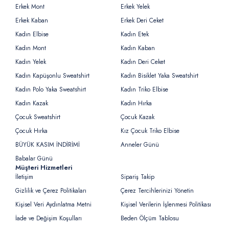
Erkek Mont
Erkek Yelek
Erkek Kaban
Erkek Deri Ceket
Kadın Elbise
Kadın Etek
Kadın Mont
Kadın Kaban
Kadın Yelek
Kadın Deri Ceket
Kadın Kapüşonlu Sweatshirt
Kadın Bisiklet Yaka Sweatshirt
Kadın Polo Yaka Sweatshirt
Kadın Triko Elbise
Kadın Kazak
Kadın Hırka
Çocuk Sweatshirt
Çocuk Kazak
Çocuk Hırka
Kız Çocuk Triko Elbise
BÜYÜK KASIM İNDİRİMİ
Anneler Günü
Babalar Günü
Müşteri Hizmetleri
İletişim
Sipariş Takip
Gizlilik ve Çerez Politikaları
Çerez Tercihlerinizi Yönetin
Kişisel Veri Aydınlatma Metni
Kişisel Verilerin İşlenmesi Politikası
İade ve Değişim Koşulları
Beden Ölçüm Tablosu