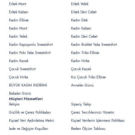
Erkek Mont
Erkek Yelek
Erkek Kaban
Erkek Deri Ceket
Kadın Elbise
Kadın Etek
Kadın Mont
Kadın Kaban
Kadın Yelek
Kadın Deri Ceket
Kadın Kapüşonlu Sweatshirt
Kadın Bisiklet Yaka Sweatshirt
Kadın Polo Yaka Sweatshirt
Kadın Triko Elbise
Kadın Kazak
Kadın Hırka
Çocuk Sweatshirt
Çocuk Kazak
Çocuk Hırka
Kız Çocuk Triko Elbise
BÜYÜK KASIM İNDİRİMİ
Anneler Günü
Babalar Günü
Müşteri Hizmetleri
İletişim
Sipariş Takip
Gizlilik ve Çerez Politikaları
Çerez Tercihlerinizi Yönetin
Kişisel Veri Aydınlatma Metni
Kişisel Verilerin İşlenmesi Politikası
İade ve Değişim Koşulları
Beden Ölçüm Tablosu