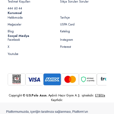
Teslimat Koşulları
Sıkça Sorulan Sorular
444 60 44
Kurumsal
Hakkımızda
Tarihçe
Mağazalar
USPA Card
Blog
Katalog
Sosyal Medya
Facebook
Instagram
X
Pinterest
Youtube
Copyright ©
U.S.Polo Assn.
Aydınlı Hazır Giyim A.Ş. iştirakidir.
ETBİS’e
Kayıtlıdır.