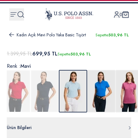
0
Kadın Açık Mavi Polo Yaka Basic Tişört
Sepette
503,96 TL
1.399,95 TL
699,95 TL
Sepette
503,96 TL
Renk :
Mavi
Ürün Bilgileri