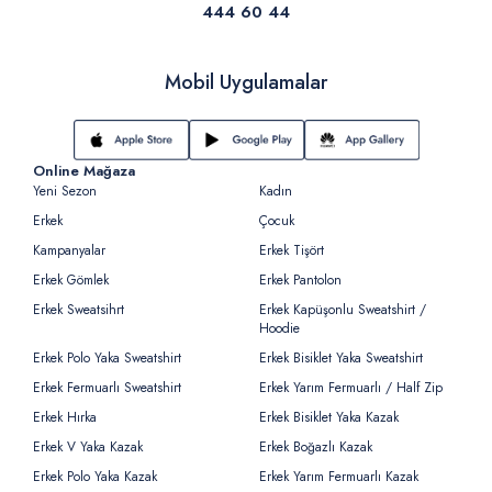
444 60 44
Mobil Uygulamalar
Online Mağaza
Yeni Sezon
Kadın
Erkek
Çocuk
Kampanyalar
Erkek Tişört
Erkek Gömlek
Erkek Pantolon
Erkek Sweatsihrt
Erkek Kapüşonlu Sweatshirt /
Hoodie
Erkek Polo Yaka Sweatshirt
Erkek Bisiklet Yaka Sweatshirt
Erkek Fermuarlı Sweatshirt
Erkek Yarım Fermuarlı / Half Zip
Erkek Hırka
Erkek Bisiklet Yaka Kazak
Erkek V Yaka Kazak
Erkek Boğazlı Kazak
Erkek Polo Yaka Kazak
Erkek Yarım Fermuarlı Kazak