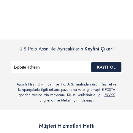
İç giyim, yüzme giyim, çorap gibi hijyenik ürün gruplarında kanun ve
Siparişinizin onaylanmasından sonra “Hesabım” bağlantısı üzerinden
yönetmelik hükümleri gereği değişim/iade yapılamamaktadır.
siparişlerinizi görüntüleyebilir, durumları hakkında bilgi sahibi olabilir
Detaylı Bilgi İçin Tıklayın
ve kargoya verildikten sonra kargo takibi yapabilirsiniz.
U.S.Polo Assn. ile Ayrıcalıkların
Keyfini Çıkar!
KAYIT OL
Aydınlı Hazır Giyim San. ve Tic. A.Ş. tarafından ürün, hizmet ve
kampanyalarla ilgili reklam, pazarlama ve bilgi amaçlı E-POSTA
gönderilmesine izin veriyorum. Kişisel verilerinizle ilgili
"KVKK
Bilgilendirme Metni"
için tıklayınız.
Müşteri Hizmetleri Hattı