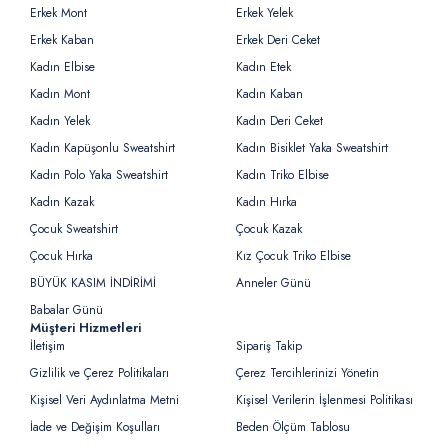
Erkek Mont
Erkek Yelek
Erkek Kaban
Erkek Deri Ceket
Kadın Elbise
Kadın Etek
Kadın Mont
Kadın Kaban
Kadın Yelek
Kadın Deri Ceket
Kadın Kapüşonlu Sweatshirt
Kadın Bisiklet Yaka Sweatshirt
Kadın Polo Yaka Sweatshirt
Kadın Triko Elbise
Kadın Kazak
Kadın Hırka
Çocuk Sweatshirt
Çocuk Kazak
Çocuk Hırka
Kız Çocuk Triko Elbise
BÜYÜK KASIM İNDİRİMİ
Anneler Günü
Babalar Günü
Müşteri Hizmetleri
İletişim
Sipariş Takip
Gizlilik ve Çerez Politikaları
Çerez Tercihlerinizi Yönetin
Kişisel Veri Aydınlatma Metni
Kişisel Verilerin İşlenmesi Politikası
İade ve Değişim Koşulları
Beden Ölçüm Tablosu