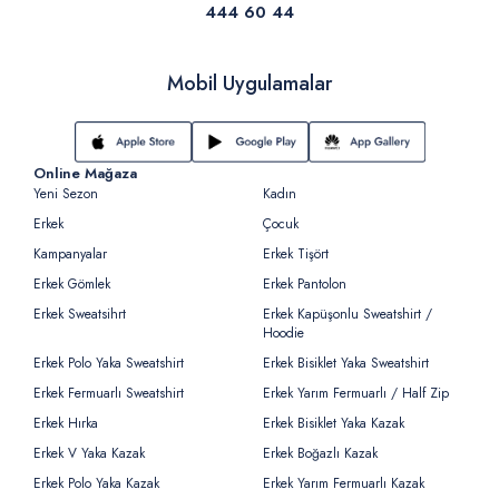
444 60 44
Mobil Uygulamalar
Online Mağaza
Yeni Sezon
Kadın
Erkek
Çocuk
Kampanyalar
Erkek Tişört
Erkek Gömlek
Erkek Pantolon
Erkek Sweatsihrt
Erkek Kapüşonlu Sweatshirt /
Hoodie
Erkek Polo Yaka Sweatshirt
Erkek Bisiklet Yaka Sweatshirt
Erkek Fermuarlı Sweatshirt
Erkek Yarım Fermuarlı / Half Zip
Erkek Hırka
Erkek Bisiklet Yaka Kazak
Erkek V Yaka Kazak
Erkek Boğazlı Kazak
Erkek Polo Yaka Kazak
Erkek Yarım Fermuarlı Kazak