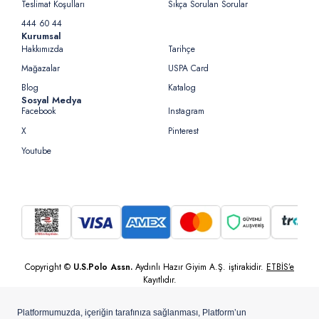
Teslimat Koşulları
Sıkça Sorulan Sorular
444 60 44
Kurumsal
Hakkımızda
Tarihçe
Mağazalar
USPA Card
Blog
Katalog
Sosyal Medya
Facebook
Instagram
X
Pinterest
Youtube
Copyright ©
U.S.Polo Assn.
Aydınlı Hazır Giyim A.Ş. iştirakidir.
ETBİS’e
Kayıtlıdır.