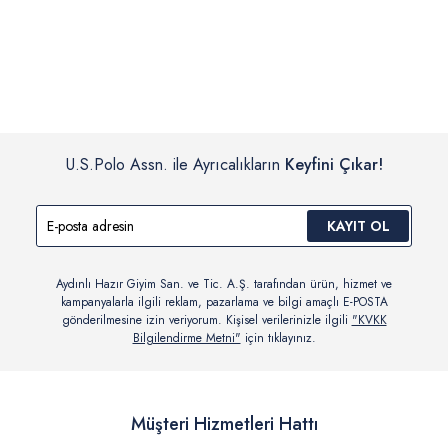
İç giyim, yüzme giyim, çorap gibi hijyenik ürün gruplarında kanun ve
Siparişinizin onaylanmasından sonra “Hesabım” bağlantısı üzerinden
yönetmelik hükümleri gereği değişim/iade yapılamamaktadır.
siparişlerinizi görüntüleyebilir, durumları hakkında bilgi sahibi olabilir
Detaylı Bilgi İçin Tıklayın
ve kargoya verildikten sonra kargo takibi yapabilirsiniz.
U.S.Polo Assn. ile Ayrıcalıkların
Keyfini Çıkar!
KAYIT OL
Aydınlı Hazır Giyim San. ve Tic. A.Ş. tarafından ürün, hizmet ve
kampanyalarla ilgili reklam, pazarlama ve bilgi amaçlı E-POSTA
gönderilmesine izin veriyorum. Kişisel verilerinizle ilgili
"KVKK
Bilgilendirme Metni"
için tıklayınız.
Müşteri Hizmetleri Hattı