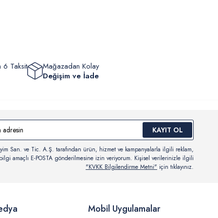
eyebilir, durumları hakkında bilgi sahibi olabilir ve kargoya
ten sonra kargo takibi yapabilirsiniz.
 6 Taksit
Mağazadan Kolay
Değişim ve İade
KAYIT OL
yim San. ve Tic. A.Ş. tarafından ürün, hizmet ve kampanyalarla ilgili reklam,
ilgi amaçlı E-POSTA gönderilmesine izin veriyorum. Kişisel verilerinizle ilgili
"KVKK Bilgilendirme Metni"
için tıklayınız.
edya
Mobil Uygulamalar