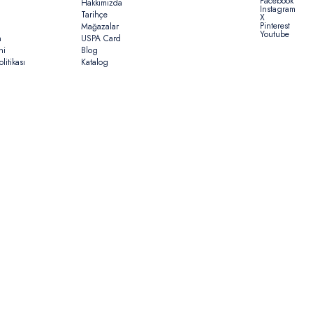
Facebook
Hakkımızda
Instagram
Tarihçe
X
Pinterest
Mağazalar
Youtube
n
USPA Card
ni
Blog
litikası
Katalog