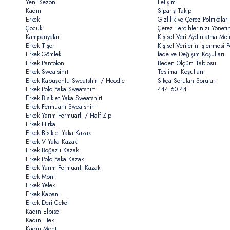
Yeni Sezon
İletişim
Kadın
Sipariş Takip
Erkek
Gizlilik ve Çerez Politikaları
Çocuk
Çerez Tercihlerinizi Yöneti
Kampanyalar
Kişisel Veri Aydınlatma Met
Erkek Tişört
Kişisel Verilerin İşlenmesi Po
Erkek Gömlek
İade ve Değişim Koşulları
Erkek Pantolon
Beden Ölçüm Tablosu
Erkek Sweatsihrt
Teslimat Koşulları
Erkek Kapüşonlu Sweatshirt / Hoodie
Sıkça Sorulan Sorular
Erkek Polo Yaka Sweatshirt
444 60 44
Erkek Bisiklet Yaka Sweatshirt
Erkek Fermuarlı Sweatshirt
Erkek Yarım Fermuarlı / Half Zip
Erkek Hırka
Erkek Bisiklet Yaka Kazak
Erkek V Yaka Kazak
Erkek Boğazlı Kazak
Erkek Polo Yaka Kazak
Erkek Yarım Fermuarlı Kazak
Erkek Mont
Erkek Yelek
Erkek Kaban
Erkek Deri Ceket
Kadın Elbise
Kadın Etek
Kadın Mont