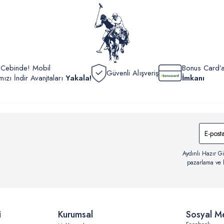
görüntül
verildik
r Cebinde! Mobil
Bonus Card’a
Güvenli Alışveriş
zı İndir Avanjtaları
Yakala!
İmkanı
Aydınlı Hazır Gi
pazarlama ve b
i
Kurumsal
Sosyal M