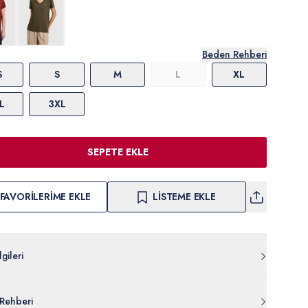
Beden Rehberi
S
S
M
L
XL
L
3XL
SEPETE EKLE
FAVORILERIME EKLE
LISTEME EKLE
gileri
Z011.000.PU-9464.VR006
Rehberi
al %5 Poliester