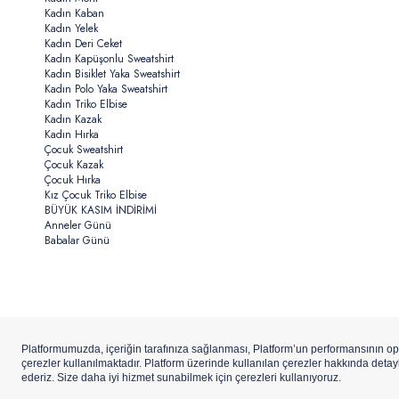
Kadın Kaban
Kadın Yelek
Kadın Deri Ceket
Kadın Kapüşonlu Sweatshirt
Kadın Bisiklet Yaka Sweatshirt
Kadın Polo Yaka Sweatshirt
Kadın Triko Elbise
Kadın Kazak
Kadın Hırka
Çocuk Sweatshirt
Çocuk Kazak
Çocuk Hırka
Kız Çocuk Triko Elbise
BÜYÜK KASIM İNDİRİMİ
Anneler Günü
Babalar Günü
Copyright ©
U.S.Polo Assn.
Aydınlı Hazır Giyim A.Ş. iştirakidir.
ETBİS’e
Kay