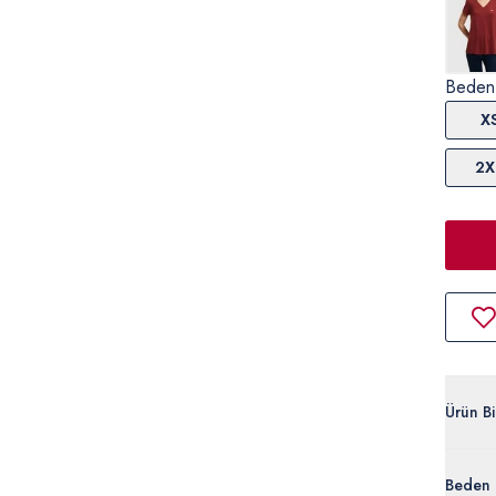
Beden
X
2X
Ürün Bil
G082S
Beden 
%95 Mod