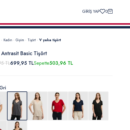
GİRİŞ YAP
0
·
Kadın
·
Giyim
·
Tişört
·
V yaka tişört
 Antrasit Basic Tişört
95 TL
699,95 TL
Sepette
503,96 TL
Gri