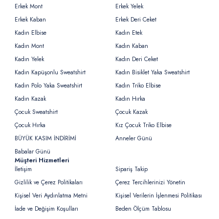
Erkek Mont
Erkek Yelek
Erkek Kaban
Erkek Deri Ceket
Kadın Elbise
Kadın Etek
Kadın Mont
Kadın Kaban
Kadın Yelek
Kadın Deri Ceket
Kadın Kapüşonlu Sweatshirt
Kadın Bisiklet Yaka Sweatshirt
Kadın Polo Yaka Sweatshirt
Kadın Triko Elbise
Kadın Kazak
Kadın Hırka
Çocuk Sweatshirt
Çocuk Kazak
Çocuk Hırka
Kız Çocuk Triko Elbise
BÜYÜK KASIM İNDİRİMİ
Anneler Günü
Babalar Günü
Müşteri Hizmetleri
İletişim
Sipariş Takip
Gizlilik ve Çerez Politikaları
Çerez Tercihlerinizi Yönetin
Kişisel Veri Aydınlatma Metni
Kişisel Verilerin İşlenmesi Politikası
İade ve Değişim Koşulları
Beden Ölçüm Tablosu