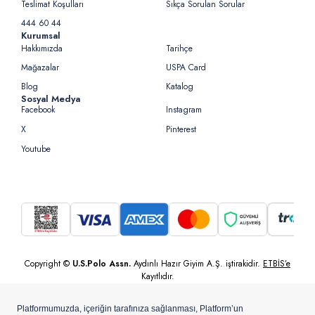
Teslimat Koşulları
Sıkça Sorulan Sorular
444 60 44
Kurumsal
Hakkımızda
Tarihçe
Mağazalar
USPA Card
Blog
Katalog
Sosyal Medya
Facebook
Instagram
X
Pinterest
Youtube
Copyright ©
U.S.Polo Assn.
Aydınlı Hazır Giyim A.Ş. iştirakidir.
ETBİS’e
Kayıtlıdır.