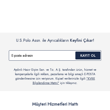
İç giyim, yüzme giyim, çorap gibi hijyenik ürün gruplarında kanun ve
Siparişinizin onaylanmasından sonra “Hesabım” bağlantısı üzerinden
yönetmelik hükümleri gereği değişim/iade yapılamamaktadır.
siparişlerinizi görüntüleyebilir, durumları hakkında bilgi sahibi olabilir
Detaylı Bilgi İçin Tıklayın
ve kargoya verildikten sonra kargo takibi yapabilirsiniz.
U.S.Polo Assn. ile Ayrıcalıkların
Keyfini Çıkar!
KAYIT OL
Aydınlı Hazır Giyim San. ve Tic. A.Ş. tarafından ürün, hizmet ve
kampanyalarla ilgili reklam, pazarlama ve bilgi amaçlı E-POSTA
gönderilmesine izin veriyorum. Kişisel verilerinizle ilgili
"KVKK
Bilgilendirme Metni"
için tıklayınız.
Müşteri Hizmetleri Hattı