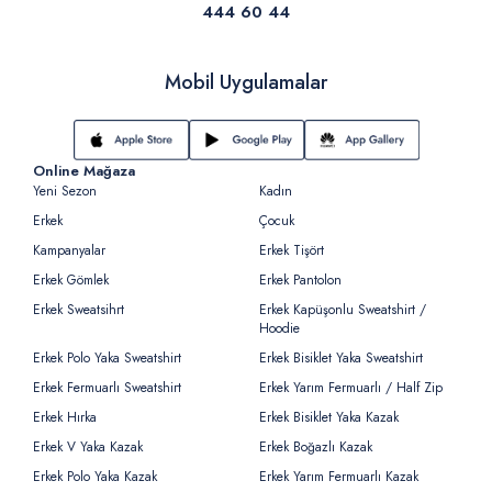
444 60 44
Mobil Uygulamalar
Online Mağaza
Yeni Sezon
Kadın
Erkek
Çocuk
Kampanyalar
Erkek Tişört
Erkek Gömlek
Erkek Pantolon
Erkek Sweatsihrt
Erkek Kapüşonlu Sweatshirt /
Hoodie
Erkek Polo Yaka Sweatshirt
Erkek Bisiklet Yaka Sweatshirt
Erkek Fermuarlı Sweatshirt
Erkek Yarım Fermuarlı / Half Zip
Erkek Hırka
Erkek Bisiklet Yaka Kazak
Erkek V Yaka Kazak
Erkek Boğazlı Kazak
Erkek Polo Yaka Kazak
Erkek Yarım Fermuarlı Kazak