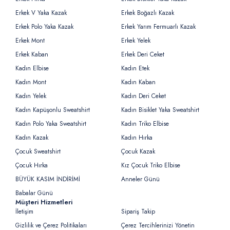
Erkek V Yaka Kazak
Erkek Boğazlı Kazak
Erkek Polo Yaka Kazak
Erkek Yarım Fermuarlı Kazak
Erkek Mont
Erkek Yelek
Erkek Kaban
Erkek Deri Ceket
Kadın Elbise
Kadın Etek
Kadın Mont
Kadın Kaban
Kadın Yelek
Kadın Deri Ceket
Kadın Kapüşonlu Sweatshirt
Kadın Bisiklet Yaka Sweatshirt
Kadın Polo Yaka Sweatshirt
Kadın Triko Elbise
Kadın Kazak
Kadın Hırka
Çocuk Sweatshirt
Çocuk Kazak
Çocuk Hırka
Kız Çocuk Triko Elbise
BÜYÜK KASIM İNDİRİMİ
Anneler Günü
Babalar Günü
Müşteri Hizmetleri
İletişim
Sipariş Takip
Gizlilik ve Çerez Politikaları
Çerez Tercihlerinizi Yönetin