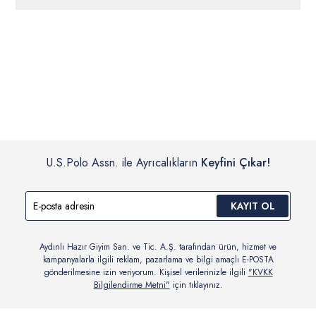
ücretsiz iade
edilebilir.
Siparişleriniz 1-3 iş günü içerisinde kargoya verilecektir. (Pazar
günleri, yoğun kampanya dönemleri ve resmi tatiller hariçtir.)
İç giyim, yüzme giyim, çorap gibi hijyenik ürün gruplarında kanun ve
Siparişinizin onaylanmasından sonra “Hesabım” bağlantısı üzerinden
yönetmelik hükümleri gereği değişim/iade yapılamamaktadır.
siparişlerinizi görüntüleyebilir, durumları hakkında bilgi sahibi olabilir
Detaylı Bilgi İçin Tıklayın
ve kargoya verildikten sonra kargo takibi yapabilirsiniz.
U.S.Polo Assn. ile Ayrıcalıkların
Keyfini Çıkar!
KAYIT OL
Aydınlı Hazır Giyim San. ve Tic. A.Ş. tarafından ürün, hizmet ve
kampanyalarla ilgili reklam, pazarlama ve bilgi amaçlı E-POSTA
gönderilmesine izin veriyorum. Kişisel verilerinizle ilgili
"KVKK
Bilgilendirme Metni"
için tıklayınız.