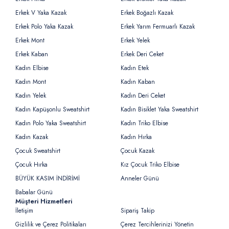
Erkek V Yaka Kazak
Erkek Boğazlı Kazak
Erkek Polo Yaka Kazak
Erkek Yarım Fermuarlı Kazak
Erkek Mont
Erkek Yelek
Erkek Kaban
Erkek Deri Ceket
Kadın Elbise
Kadın Etek
Kadın Mont
Kadın Kaban
Kadın Yelek
Kadın Deri Ceket
Kadın Kapüşonlu Sweatshirt
Kadın Bisiklet Yaka Sweatshirt
Kadın Polo Yaka Sweatshirt
Kadın Triko Elbise
Kadın Kazak
Kadın Hırka
Çocuk Sweatshirt
Çocuk Kazak
Çocuk Hırka
Kız Çocuk Triko Elbise
BÜYÜK KASIM İNDİRİMİ
Anneler Günü
Babalar Günü
Müşteri Hizmetleri
İletişim
Sipariş Takip
Gizlilik ve Çerez Politikaları
Çerez Tercihlerinizi Yönetin