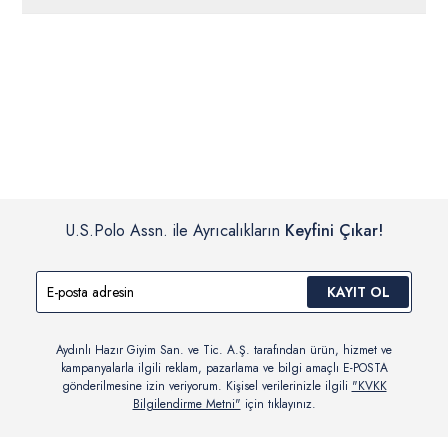
ücretsiz iade
edilebilir.
Siparişleriniz 1-3 iş günü içerisinde kargoya verilecektir. (Pazar
günleri, yoğun kampanya dönemleri ve resmi tatiller hariçtir.)
İç giyim, yüzme giyim, çorap gibi hijyenik ürün gruplarında kanun ve
Siparişinizin onaylanmasından sonra “Hesabım” bağlantısı üzerinden
yönetmelik hükümleri gereği değişim/iade yapılamamaktadır.
siparişlerinizi görüntüleyebilir, durumları hakkında bilgi sahibi olabilir
Detaylı Bilgi İçin Tıklayın
ve kargoya verildikten sonra kargo takibi yapabilirsiniz.
U.S.Polo Assn. ile Ayrıcalıkların
Keyfini Çıkar!
KAYIT OL
Aydınlı Hazır Giyim San. ve Tic. A.Ş. tarafından ürün, hizmet ve
kampanyalarla ilgili reklam, pazarlama ve bilgi amaçlı E-POSTA
gönderilmesine izin veriyorum. Kişisel verilerinizle ilgili
"KVKK
Bilgilendirme Metni"
için tıklayınız.