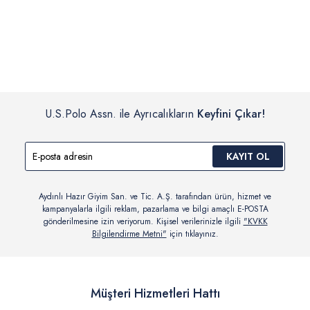
İç giyim, yüzme giyim, çorap gibi hijyenik ürün gruplarında kanun ve
Siparişinizin onaylanmasından sonra “Hesabım” bağlantısı üzerinden
yönetmelik hükümleri gereği değişim/iade yapılamamaktadır.
siparişlerinizi görüntüleyebilir, durumları hakkında bilgi sahibi olabilir
Detaylı Bilgi İçin Tıklayın
ve kargoya verildikten sonra kargo takibi yapabilirsiniz.
U.S.Polo Assn. ile Ayrıcalıkların
Keyfini Çıkar!
KAYIT OL
Aydınlı Hazır Giyim San. ve Tic. A.Ş. tarafından ürün, hizmet ve
kampanyalarla ilgili reklam, pazarlama ve bilgi amaçlı E-POSTA
gönderilmesine izin veriyorum. Kişisel verilerinizle ilgili
"KVKK
Bilgilendirme Metni"
için tıklayınız.
Müşteri Hizmetleri Hattı