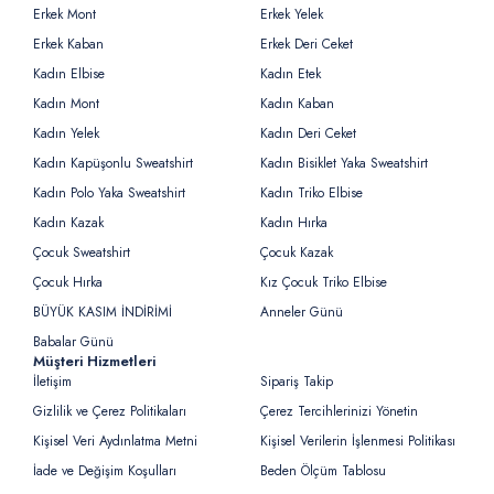
Erkek Mont
Erkek Yelek
Erkek Kaban
Erkek Deri Ceket
Kadın Elbise
Kadın Etek
Kadın Mont
Kadın Kaban
Kadın Yelek
Kadın Deri Ceket
Kadın Kapüşonlu Sweatshirt
Kadın Bisiklet Yaka Sweatshirt
Kadın Polo Yaka Sweatshirt
Kadın Triko Elbise
Kadın Kazak
Kadın Hırka
Çocuk Sweatshirt
Çocuk Kazak
Çocuk Hırka
Kız Çocuk Triko Elbise
BÜYÜK KASIM İNDİRİMİ
Anneler Günü
Babalar Günü
Müşteri Hizmetleri
İletişim
Sipariş Takip
Gizlilik ve Çerez Politikaları
Çerez Tercihlerinizi Yönetin
Kişisel Veri Aydınlatma Metni
Kişisel Verilerin İşlenmesi Politikası
İade ve Değişim Koşulları
Beden Ölçüm Tablosu