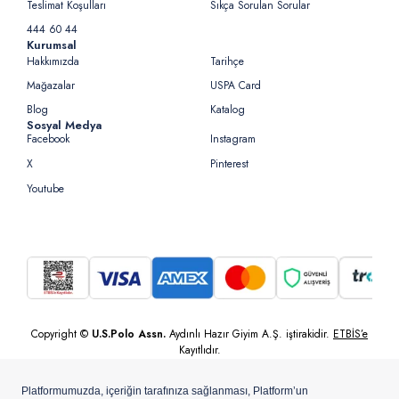
Teslimat Koşulları
Sıkça Sorulan Sorular
444 60 44
Kurumsal
Hakkımızda
Tarihçe
Mağazalar
USPA Card
Blog
Katalog
Sosyal Medya
Facebook
Instagram
X
Pinterest
Youtube
Copyright ©
U.S.Polo Assn.
Aydınlı Hazır Giyim A.Ş. iştirakidir.
ETBİS’e
Kayıtlıdır.