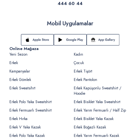
444 60 44
Mobil Uygulamalar
Online Mağaza
Yeni Sezon
Kadın
Erkek
Çocuk
Kampanyalar
Erkek Tişört
Erkek Gömlek
Erkek Pantolon
Erkek Sweatsihrt
Erkek Kapüşonlu Sweatshirt /
Hoodie
Erkek Polo Yaka Sweatshirt
Erkek Bisiklet Yaka Sweatshirt
Erkek Fermuarlı Sweatshirt
Erkek Yarım Fermuarlı / Half Zip
Erkek Hırka
Erkek Bisiklet Yaka Kazak
Erkek V Yaka Kazak
Erkek Boğazlı Kazak
Erkek Polo Yaka Kazak
Erkek Yarım Fermuarlı Kazak