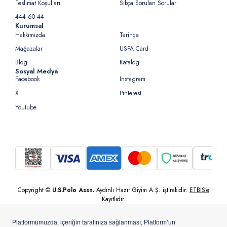
Teslimat Koşulları
Sıkça Sorulan Sorular
444 60 44
Kurumsal
Hakkımızda
Tarihçe
Mağazalar
USPA Card
Blog
Katalog
Sosyal Medya
Facebook
Instagram
X
Pinterest
Youtube
Copyright ©
U.S.Polo Assn.
Aydınlı Hazır Giyim A.Ş. iştirakidir.
ETBİS’e
Kayıtlıdır.