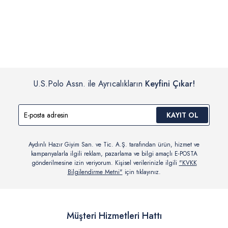
İç giyim, yüzme giyim, çorap gibi hijyenik ürün gruplarında kanun ve
Siparişinizin onaylanmasından sonra “Hesabım” bağlantısı üzerinden
yönetmelik hükümleri gereği değişim/iade yapılamamaktadır.
siparişlerinizi görüntüleyebilir, durumları hakkında bilgi sahibi olabilir
Detaylı Bilgi İçin Tıklayın
ve kargoya verildikten sonra kargo takibi yapabilirsiniz.
U.S.Polo Assn. ile Ayrıcalıkların
Keyfini Çıkar!
KAYIT OL
Aydınlı Hazır Giyim San. ve Tic. A.Ş. tarafından ürün, hizmet ve
kampanyalarla ilgili reklam, pazarlama ve bilgi amaçlı E-POSTA
gönderilmesine izin veriyorum. Kişisel verilerinizle ilgili
"KVKK
Bilgilendirme Metni"
için tıklayınız.
Müşteri Hizmetleri Hattı