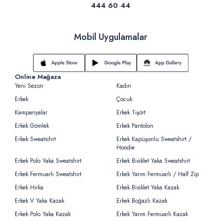
444 60 44
Mobil Uygulamalar
Online Mağaza
Yeni Sezon
Kadın
Erkek
Çocuk
Kampanyalar
Erkek Tişört
Erkek Gömlek
Erkek Pantolon
Erkek Sweatsihrt
Erkek Kapüşonlu Sweatshirt /
Hoodie
Erkek Polo Yaka Sweatshirt
Erkek Bisiklet Yaka Sweatshirt
Erkek Fermuarlı Sweatshirt
Erkek Yarım Fermuarlı / Half Zip
Erkek Hırka
Erkek Bisiklet Yaka Kazak
Erkek V Yaka Kazak
Erkek Boğazlı Kazak
Erkek Polo Yaka Kazak
Erkek Yarım Fermuarlı Kazak