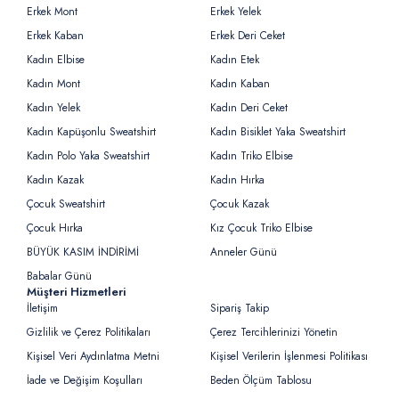
Erkek Mont
Erkek Yelek
Erkek Kaban
Erkek Deri Ceket
Kadın Elbise
Kadın Etek
Kadın Mont
Kadın Kaban
Kadın Yelek
Kadın Deri Ceket
Kadın Kapüşonlu Sweatshirt
Kadın Bisiklet Yaka Sweatshirt
Kadın Polo Yaka Sweatshirt
Kadın Triko Elbise
Kadın Kazak
Kadın Hırka
Çocuk Sweatshirt
Çocuk Kazak
Çocuk Hırka
Kız Çocuk Triko Elbise
BÜYÜK KASIM İNDİRİMİ
Anneler Günü
Babalar Günü
Müşteri Hizmetleri
İletişim
Sipariş Takip
Gizlilik ve Çerez Politikaları
Çerez Tercihlerinizi Yönetin
Kişisel Veri Aydınlatma Metni
Kişisel Verilerin İşlenmesi Politikası
İade ve Değişim Koşulları
Beden Ölçüm Tablosu