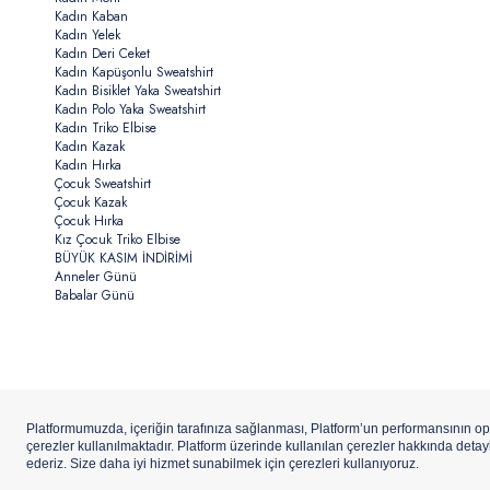
Kadın Kaban
Kadın Yelek
Kadın Deri Ceket
Kadın Kapüşonlu Sweatshirt
Kadın Bisiklet Yaka Sweatshirt
Kadın Polo Yaka Sweatshirt
Kadın Triko Elbise
Kadın Kazak
Kadın Hırka
Çocuk Sweatshirt
Çocuk Kazak
Çocuk Hırka
Kız Çocuk Triko Elbise
BÜYÜK KASIM İNDİRİMİ
Anneler Günü
Babalar Günü
Copyright ©
U.S.Polo Assn.
Aydınlı Hazır Giyim A.Ş. iştirakidir.
ETBİS’e
Kay