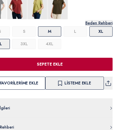
Beden Rehberi
S
S
M
L
XL
L
3XL
4XL
SEPETE EKLE
FAVORILERIME EKLE
LISTEME EKLE
gileri
011.000.PU-9463.VR013
Rehberi
uk %5 Elastan - Spandeks