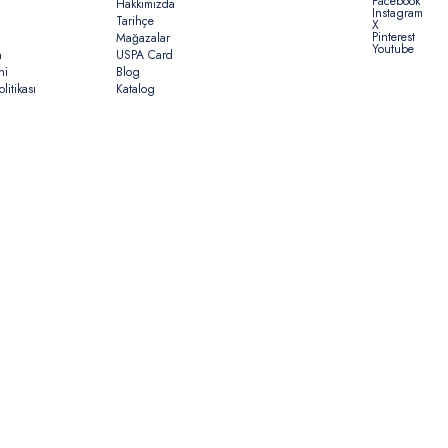
Facebook
Hakkımızda
Instagram
Tarihçe
X
Pinterest
Mağazalar
Youtube
n
USPA Card
ni
Blog
litikası
Katalog