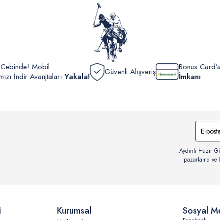
görüntül
verildik
r Cebinde! Mobil
Bonus Card’a
Güvenli Alışveriş
zı İndir Avanjtaları
Yakala!
İmkanı
Aydınlı Hazır Gi
pazarlama ve b
i
Kurumsal
Sosyal M