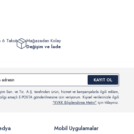
eyebilir, durumları hakkında bilgi sahibi olabilir ve kargoya
ten sonra kargo takibi yapabilirsiniz.
 6 Taksit
Mağazadan Kolay
Değişim ve İade
KAYIT OL
yim San. ve Tic. A.Ş. tarafından ürün, hizmet ve kampanyalarla ilgili reklam,
ilgi amaçlı E-POSTA gönderilmesine izin veriyorum. Kişisel verilerinizle ilgili
"KVKK Bilgilendirme Metni"
için tıklayınız.
edya
Mobil Uygulamalar