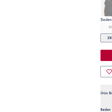
Beden
X
2X
Ürün Bil
G082SZ
Beden 
%95 Pam