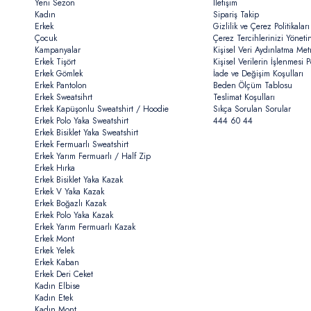
Yeni Sezon
İletişim
Kadın
Sipariş Takip
Erkek
Gizlilik ve Çerez Politikaları
Çocuk
Çerez Tercihlerinizi Yöneti
Kampanyalar
Kişisel Veri Aydınlatma Met
Erkek Tişört
Kişisel Verilerin İşlenmesi Po
Erkek Gömlek
İade ve Değişim Koşulları
Erkek Pantolon
Beden Ölçüm Tablosu
Erkek Sweatsihrt
Teslimat Koşulları
Erkek Kapüşonlu Sweatshirt / Hoodie
Sıkça Sorulan Sorular
Erkek Polo Yaka Sweatshirt
444 60 44
Erkek Bisiklet Yaka Sweatshirt
Erkek Fermuarlı Sweatshirt
Erkek Yarım Fermuarlı / Half Zip
Erkek Hırka
Erkek Bisiklet Yaka Kazak
Erkek V Yaka Kazak
Erkek Boğazlı Kazak
Erkek Polo Yaka Kazak
Erkek Yarım Fermuarlı Kazak
Erkek Mont
Erkek Yelek
Erkek Kaban
Erkek Deri Ceket
Kadın Elbise
Kadın Etek
Kadın Mont