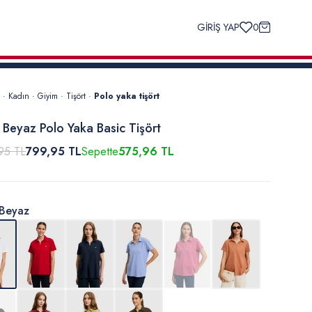
GİRİŞ YAP
0
·
Kadın
·
Giyim
·
Tişört
·
Polo yaka tişört
 Beyaz Polo Yaka Basic Tişört
95 TL
799,95 TL
Sepette
575,96 TL
Beyaz