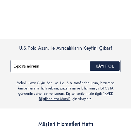
İç giyim, yüzme giyim, çorap gibi hijyenik ürün gruplarında kanun ve
Siparişinizin onaylanmasından sonra “Hesabım” bağlantısı üzerinden
yönetmelik hükümleri gereği değişim/iade yapılamamaktadır.
siparişlerinizi görüntüleyebilir, durumları hakkında bilgi sahibi olabilir
Detaylı Bilgi İçin Tıklayın
ve kargoya verildikten sonra kargo takibi yapabilirsiniz.
U.S.Polo Assn. ile Ayrıcalıkların
Keyfini Çıkar!
KAYIT OL
Aydınlı Hazır Giyim San. ve Tic. A.Ş. tarafından ürün, hizmet ve
kampanyalarla ilgili reklam, pazarlama ve bilgi amaçlı E-POSTA
gönderilmesine izin veriyorum. Kişisel verilerinizle ilgili
"KVKK
Bilgilendirme Metni"
için tıklayınız.
Müşteri Hizmetleri Hattı