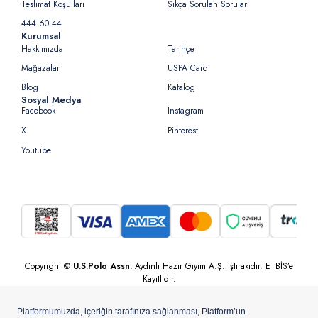
Teslimat Koşulları
Sıkça Sorulan Sorular
444 60 44
Kurumsal
Hakkımızda
Tarihçe
Mağazalar
USPA Card
Blog
Katalog
Sosyal Medya
Facebook
Instagram
X
Pinterest
Youtube
Copyright ©
U.S.Polo Assn.
Aydınlı Hazır Giyim A.Ş. iştirakidir.
ETBİS’e
Kayıtlıdır.