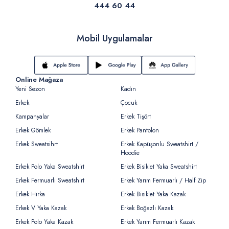
444 60 44
Mobil Uygulamalar
Online Mağaza
Yeni Sezon
Kadın
Erkek
Çocuk
Kampanyalar
Erkek Tişört
Erkek Gömlek
Erkek Pantolon
Erkek Sweatsihrt
Erkek Kapüşonlu Sweatshirt /
Hoodie
Erkek Polo Yaka Sweatshirt
Erkek Bisiklet Yaka Sweatshirt
Erkek Fermuarlı Sweatshirt
Erkek Yarım Fermuarlı / Half Zip
Erkek Hırka
Erkek Bisiklet Yaka Kazak
Erkek V Yaka Kazak
Erkek Boğazlı Kazak
Erkek Polo Yaka Kazak
Erkek Yarım Fermuarlı Kazak