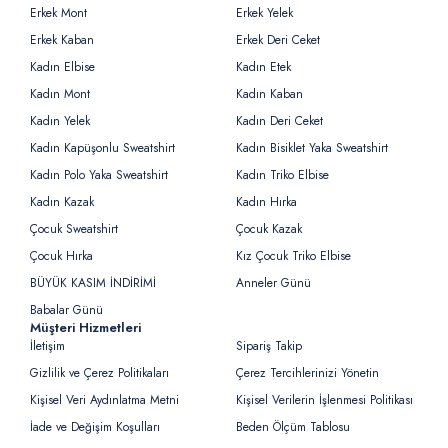
Erkek Mont
Erkek Yelek
Erkek Kaban
Erkek Deri Ceket
Kadın Elbise
Kadın Etek
Kadın Mont
Kadın Kaban
Kadın Yelek
Kadın Deri Ceket
Kadın Kapüşonlu Sweatshirt
Kadın Bisiklet Yaka Sweatshirt
Kadın Polo Yaka Sweatshirt
Kadın Triko Elbise
Kadın Kazak
Kadın Hırka
Çocuk Sweatshirt
Çocuk Kazak
Çocuk Hırka
Kız Çocuk Triko Elbise
BÜYÜK KASIM İNDİRİMİ
Anneler Günü
Babalar Günü
Müşteri Hizmetleri
İletişim
Sipariş Takip
Gizlilik ve Çerez Politikaları
Çerez Tercihlerinizi Yönetin
Kişisel Veri Aydınlatma Metni
Kişisel Verilerin İşlenmesi Politikası
İade ve Değişim Koşulları
Beden Ölçüm Tablosu