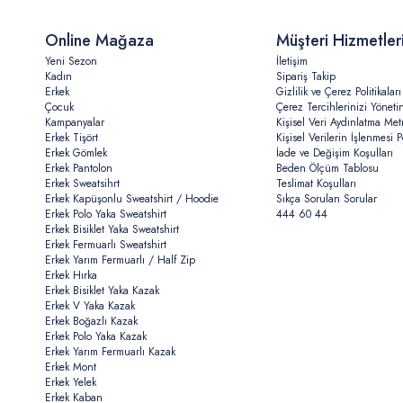
Online Mağaza
Müşteri Hizmetler
Yeni Sezon
İletişim
Kadın
Sipariş Takip
Erkek
Gizlilik ve Çerez Politikaları
Çocuk
Çerez Tercihlerinizi Yöneti
Kampanyalar
Kişisel Veri Aydınlatma Met
Erkek Tişört
Kişisel Verilerin İşlenmesi Po
Erkek Gömlek
İade ve Değişim Koşulları
Erkek Pantolon
Beden Ölçüm Tablosu
Erkek Sweatsihrt
Teslimat Koşulları
Erkek Kapüşonlu Sweatshirt / Hoodie
Sıkça Sorulan Sorular
Erkek Polo Yaka Sweatshirt
444 60 44
Erkek Bisiklet Yaka Sweatshirt
Erkek Fermuarlı Sweatshirt
Erkek Yarım Fermuarlı / Half Zip
Erkek Hırka
Erkek Bisiklet Yaka Kazak
Erkek V Yaka Kazak
Erkek Boğazlı Kazak
Erkek Polo Yaka Kazak
Erkek Yarım Fermuarlı Kazak
Erkek Mont
Erkek Yelek
Erkek Kaban