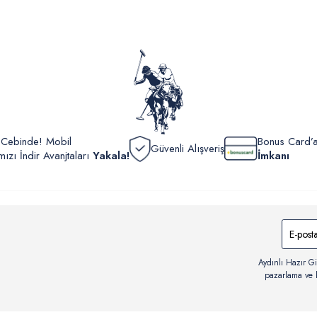
İç giyi
yoğun ka
yönetme
onaylan
Detaylı 
görüntül
verildik
r Cebinde! Mobil
Bonus Card’a
Güvenli Alışveriş
zı İndir Avanjtaları
Yakala!
İmkanı
Aydınlı Hazır Gi
pazarlama ve b