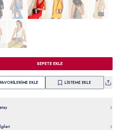
SEPETE EKLE
FAVORILERIME EKLE
LISTEME EKLE
etay
o Assn. beyaz kadın çapraz çanta, gri şerit detayları ve kompakt
gileri
yla sportif şıklığın en fonksiyonel hâlini sunuyor. Hafif yapısı ve