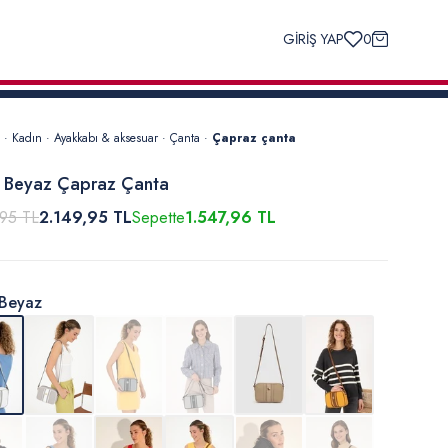
GİRİŞ YAP
0
·
Kadın
·
Ayakkabı & aksesuar
·
Çanta
·
Çapraz çanta
 Beyaz Çapraz Çanta
,95 TL
2.149,95 TL
Sepette
1.547,96 TL
Beyaz