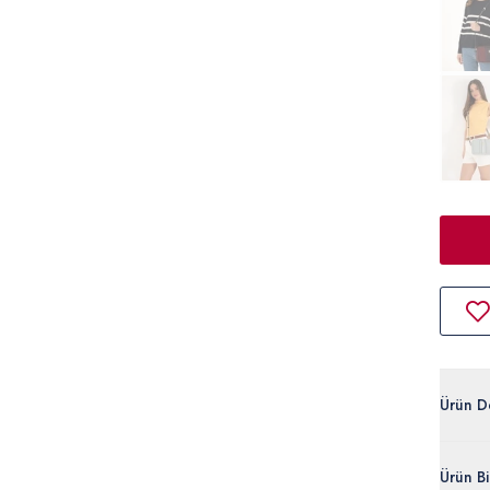
Ürün D
U.S. Pol
Ürün Bil
tasarımı