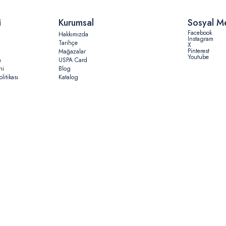
i
Kurumsal
Sosyal M
Facebook
Hakkımızda
Instagram
Tarihçe
X
Pinterest
Mağazalar
Youtube
n
USPA Card
ni
Blog
litikası
Katalog