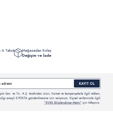
m, yüzme giyim, çorap gibi hijyenik ürün gruplarında kanun ve
mpanya dönemleri ve resmi tatiller hariçtir.) Siparişinizin
lik hükümleri gereği değişim/iade yapılamamaktadır.
masından sonra “Hesabım” bağlantısı üzerinden siparişlerinizi
Bilgi İçin Tıklayın
eyebilir, durumları hakkında bilgi sahibi olabilir ve kargoya
ten sonra kargo takibi yapabilirsiniz.
 6 Taksit
Mağazadan Kolay
Değişim ve İade
KAYIT OL
yim San. ve Tic. A.Ş. tarafından ürün, hizmet ve kampanyalarla ilgili reklam,
ilgi amaçlı E-POSTA gönderilmesine izin veriyorum. Kişisel verilerinizle ilgili
"KVKK Bilgilendirme Metni"
için tıklayınız.