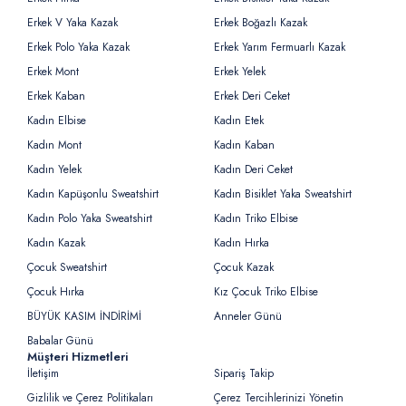
Erkek V Yaka Kazak
Erkek Boğazlı Kazak
Erkek Polo Yaka Kazak
Erkek Yarım Fermuarlı Kazak
Erkek Mont
Erkek Yelek
Erkek Kaban
Erkek Deri Ceket
Kadın Elbise
Kadın Etek
Kadın Mont
Kadın Kaban
Kadın Yelek
Kadın Deri Ceket
Kadın Kapüşonlu Sweatshirt
Kadın Bisiklet Yaka Sweatshirt
Kadın Polo Yaka Sweatshirt
Kadın Triko Elbise
Kadın Kazak
Kadın Hırka
Çocuk Sweatshirt
Çocuk Kazak
Çocuk Hırka
Kız Çocuk Triko Elbise
BÜYÜK KASIM İNDİRİMİ
Anneler Günü
Babalar Günü
Müşteri Hizmetleri
İletişim
Sipariş Takip
Gizlilik ve Çerez Politikaları
Çerez Tercihlerinizi Yönetin