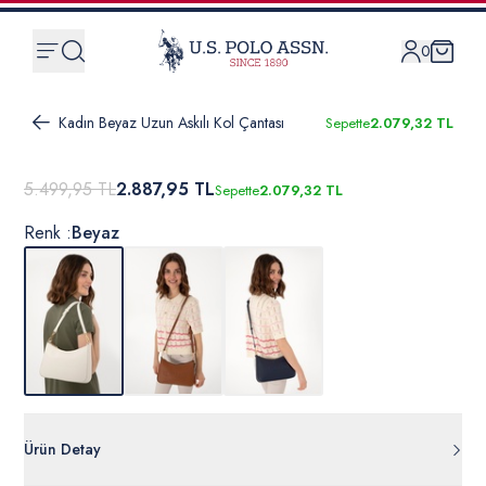
0
Kadın Beyaz Uzun Askılı Kol Çantası
Sepette
2.079,32 TL
5.499,95 TL
2.887,95 TL
Sepette
2.079,32 TL
Renk :
Beyaz
Ürün Detay