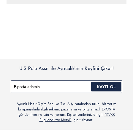
ücretsiz iade
edilebilir.
Siparişleriniz 1-3 iş günü içerisinde kargoya verilecektir. (Pazar
günleri, yoğun kampanya dönemleri ve resmi tatiller hariçtir.)
İç giyim, yüzme giyim, çorap gibi hijyenik ürün gruplarında kanun ve
Siparişinizin onaylanmasından sonra “Hesabım” bağlantısı üzerinden
yönetmelik hükümleri gereği değişim/iade yapılamamaktadır.
siparişlerinizi görüntüleyebilir, durumları hakkında bilgi sahibi olabilir
Detaylı Bilgi İçin Tıklayın
ve kargoya verildikten sonra kargo takibi yapabilirsiniz.
U.S.Polo Assn. ile Ayrıcalıkların
Keyfini Çıkar!
KAYIT OL
Aydınlı Hazır Giyim San. ve Tic. A.Ş. tarafından ürün, hizmet ve
kampanyalarla ilgili reklam, pazarlama ve bilgi amaçlı E-POSTA
gönderilmesine izin veriyorum. Kişisel verilerinizle ilgili
"KVKK
Bilgilendirme Metni"
için tıklayınız.