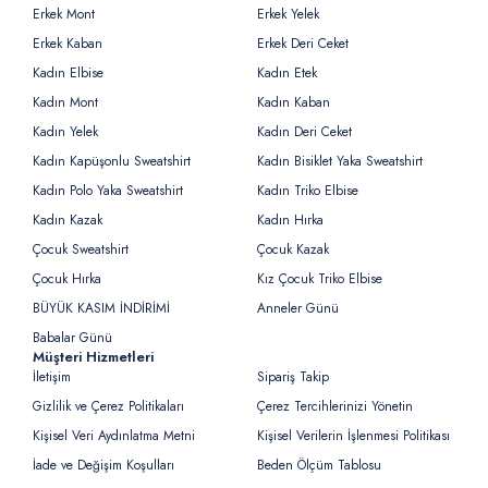
Erkek Mont
Erkek Yelek
Erkek Kaban
Erkek Deri Ceket
Kadın Elbise
Kadın Etek
Kadın Mont
Kadın Kaban
Kadın Yelek
Kadın Deri Ceket
Kadın Kapüşonlu Sweatshirt
Kadın Bisiklet Yaka Sweatshirt
Kadın Polo Yaka Sweatshirt
Kadın Triko Elbise
Kadın Kazak
Kadın Hırka
Çocuk Sweatshirt
Çocuk Kazak
Çocuk Hırka
Kız Çocuk Triko Elbise
BÜYÜK KASIM İNDİRİMİ
Anneler Günü
Babalar Günü
Müşteri Hizmetleri
İletişim
Sipariş Takip
Gizlilik ve Çerez Politikaları
Çerez Tercihlerinizi Yönetin
Kişisel Veri Aydınlatma Metni
Kişisel Verilerin İşlenmesi Politikası
İade ve Değişim Koşulları
Beden Ölçüm Tablosu