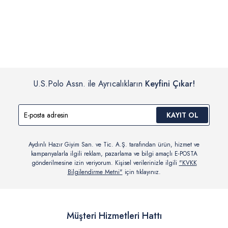
İç giyim, yüzme giyim, çorap gibi hijyenik ürün gruplarında kanun ve
Siparişinizin onaylanmasından sonra “Hesabım” bağlantısı üzerinden
yönetmelik hükümleri gereği değişim/iade yapılamamaktadır.
siparişlerinizi görüntüleyebilir, durumları hakkında bilgi sahibi olabilir
Detaylı Bilgi İçin Tıklayın
ve kargoya verildikten sonra kargo takibi yapabilirsiniz.
U.S.Polo Assn. ile Ayrıcalıkların
Keyfini Çıkar!
KAYIT OL
Aydınlı Hazır Giyim San. ve Tic. A.Ş. tarafından ürün, hizmet ve
kampanyalarla ilgili reklam, pazarlama ve bilgi amaçlı E-POSTA
gönderilmesine izin veriyorum. Kişisel verilerinizle ilgili
"KVKK
Bilgilendirme Metni"
için tıklayınız.
Müşteri Hizmetleri Hattı