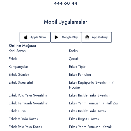
444 60 44
Mobil Uygulamalar
Online Mağaza
Yeni Sezon
Kadın
Erkek
Çocuk
Kampanyalar
Erkek Tişört
Erkek Gömlek
Erkek Pantolon
Erkek Sweatsihrt
Erkek Kapüşonlu Sweatshirt /
Hoodie
Erkek Polo Yaka Sweatshirt
Erkek Bisiklet Yaka Sweatshirt
Erkek Fermuarlı Sweatshirt
Erkek Yarım Fermuarlı / Half Zip
Erkek Hırka
Erkek Bisiklet Yaka Kazak
Erkek V Yaka Kazak
Erkek Boğazlı Kazak
Erkek Polo Yaka Kazak
Erkek Yarım Fermuarlı Kazak