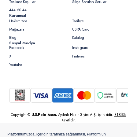
Teslimat Koşulları
Sıkça Sorulan Sorular
444 60 44
Kurumsal
Hakkımızda
Tarihçe
Mağazalar
USPA Card
Blog
Katalog
Sosyal Medya
Facebook
Instagram
X
Pinterest
Youtube
Copyright ©
U.S.Polo Assn.
Aydınlı Hazır Giyim A.Ş. iştirakidir.
ETBİS’e
Kayıtlıdır.