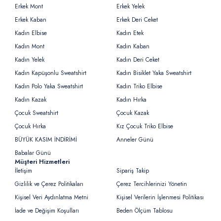
Erkek Mont
Erkek Yelek
Erkek Kaban
Erkek Deri Ceket
Kadın Elbise
Kadın Etek
Kadın Mont
Kadın Kaban
Kadın Yelek
Kadın Deri Ceket
Kadın Kapüşonlu Sweatshirt
Kadın Bisiklet Yaka Sweatshirt
Kadın Polo Yaka Sweatshirt
Kadın Triko Elbise
Kadın Kazak
Kadın Hırka
Çocuk Sweatshirt
Çocuk Kazak
Çocuk Hırka
Kız Çocuk Triko Elbise
BÜYÜK KASIM İNDİRİMİ
Anneler Günü
Babalar Günü
Müşteri Hizmetleri
İletişim
Sipariş Takip
Gizlilik ve Çerez Politikaları
Çerez Tercihlerinizi Yönetin
Kişisel Veri Aydınlatma Metni
Kişisel Verilerin İşlenmesi Politikası
İade ve Değişim Koşulları
Beden Ölçüm Tablosu