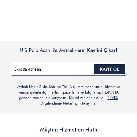
İç giyim, yüzme giyim, çorap gibi hijyenik ürün gruplarında kanun ve
Siparişinizin onaylanmasından sonra “Hesabım” bağlantısı üzerinden
yönetmelik hükümleri gereği değişim/iade yapılamamaktadır.
siparişlerinizi görüntüleyebilir, durumları hakkında bilgi sahibi olabilir
Detaylı Bilgi İçin Tıklayın
ve kargoya verildikten sonra kargo takibi yapabilirsiniz.
U.S.Polo Assn. ile Ayrıcalıkların
Keyfini Çıkar!
KAYIT OL
Aydınlı Hazır Giyim San. ve Tic. A.Ş. tarafından ürün, hizmet ve
kampanyalarla ilgili reklam, pazarlama ve bilgi amaçlı E-POSTA
gönderilmesine izin veriyorum. Kişisel verilerinizle ilgili
"KVKK
Bilgilendirme Metni"
için tıklayınız.
Müşteri Hizmetleri Hattı