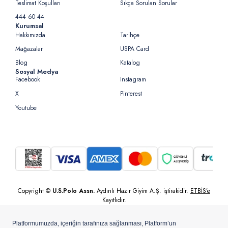
Teslimat Koşulları
Sıkça Sorulan Sorular
444 60 44
Kurumsal
Hakkımızda
Tarihçe
Mağazalar
USPA Card
Blog
Katalog
Sosyal Medya
Facebook
Instagram
X
Pinterest
Youtube
Copyright ©
U.S.Polo Assn.
Aydınlı Hazır Giyim A.Ş. iştirakidir.
ETBİS’e
Kayıtlıdır.