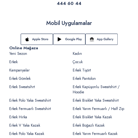
444 60 44
Mobil Uygulamalar
Online Mağaza
Yeni Sezon
Kadın
Erkek
Çocuk
Kampanyalar
Erkek Tişört
Erkek Gömlek
Erkek Pantolon
Erkek Sweatsihrt
Erkek Kapüşonlu Sweatshirt /
Hoodie
Erkek Polo Yaka Sweatshirt
Erkek Bisiklet Yaka Sweatshirt
Erkek Fermuarlı Sweatshirt
Erkek Yarım Fermuarlı / Half Zip
Erkek Hırka
Erkek Bisiklet Yaka Kazak
Erkek V Yaka Kazak
Erkek Boğazlı Kazak
Erkek Polo Yaka Kazak
Erkek Yarım Fermuarlı Kazak