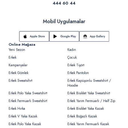
444 60 44
Mobil Uygulamalar
Online Mağaza
Yeni Sezon
Kadın
Erkek
Çocuk
Kampanyalar
Erkek Tişört
Erkek Gömlek
Erkek Pantolon
Erkek Sweatsihrt
Erkek Kapüşonlu Sweatshirt /
Hoodie
Erkek Polo Yaka Sweatshirt
Erkek Bisiklet Yaka Sweatshirt
Erkek Fermuarlı Sweatshirt
Erkek Yarım Fermuarlı / Half Zip
Erkek Hırka
Erkek Bisiklet Yaka Kazak
Erkek V Yaka Kazak
Erkek Boğazlı Kazak
Erkek Polo Yaka Kazak
Erkek Yarım Fermuarlı Kazak