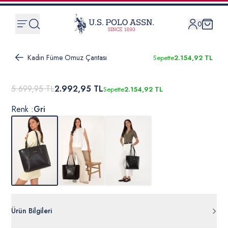
0
Kadın Füme Omuz Çantası
Sepette
2.154,92 TL
5.699,95 TL
2.992,95 TL
Sepette
2.154,92 TL
Renk :
Gri
Ürün Bilgileri