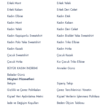
Erkek Mont
Erkek Yelek
Erkek Kaban
Erkek Deri Ceket
Kadın Elbise
Kadın Etek
Kadın Mont
Kadın Kaban
Kadın Yelek
Kadın Deri Ceket
Kadın Kapüşonlu Sweatshirt
Kadın Bisiklet Yaka Sweatshirt
Kadın Polo Yaka Sweatshirt
Kadın Triko Elbise
Kadın Kazak
Kadın Hırka
Çocuk Sweatshirt
Çocuk Kazak
Çocuk Hırka
Kız Çocuk Triko Elbise
BÜYÜK KASIM İNDİRİMİ
Anneler Günü
Babalar Günü
Müşteri Hizmetleri
İletişim
Sipariş Takip
Gizlilik ve Çerez Politikaları
Çerez Tercihlerinizi Yönetin
Kişisel Veri Aydınlatma Metni
Kişisel Verilerin İşlenmesi Politikası
İade ve Değişim Koşulları
Beden Ölçüm Tablosu