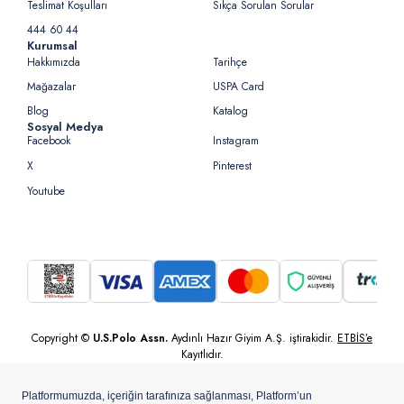
Teslimat Koşulları
Sıkça Sorulan Sorular
444 60 44
Kurumsal
Hakkımızda
Tarihçe
Mağazalar
USPA Card
Blog
Katalog
Sosyal Medya
Facebook
Instagram
X
Pinterest
Youtube
Copyright ©
U.S.Polo Assn.
Aydınlı Hazır Giyim A.Ş. iştirakidir.
ETBİS’e
Kayıtlıdır.