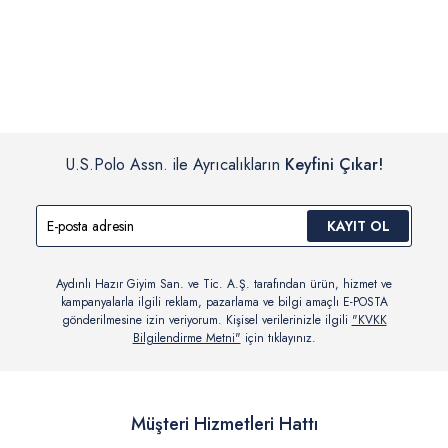
İç giyim, yüzme giyim, çorap gibi hijyenik ürün gruplarında kanun ve
Siparişinizin onaylanmasından sonra “Hesabım” bağlantısı üzerinden
yönetmelik hükümleri gereği değişim/iade yapılamamaktadır.
siparişlerinizi görüntüleyebilir, durumları hakkında bilgi sahibi olabilir
Detaylı Bilgi İçin Tıklayın
ve kargoya verildikten sonra kargo takibi yapabilirsiniz.
U.S.Polo Assn. ile Ayrıcalıkların
Keyfini Çıkar!
KAYIT OL
Aydınlı Hazır Giyim San. ve Tic. A.Ş. tarafından ürün, hizmet ve
kampanyalarla ilgili reklam, pazarlama ve bilgi amaçlı E-POSTA
gönderilmesine izin veriyorum. Kişisel verilerinizle ilgili
"KVKK
Bilgilendirme Metni"
için tıklayınız.
Müşteri Hizmetleri Hattı