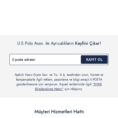
İç giyim, yüzme giyim, çorap gibi hijyenik ürün gruplarında kanun ve
Siparişinizin onaylanmasından sonra “Hesabım” bağlantısı üzerinden
yönetmelik hükümleri gereği değişim/iade yapılamamaktadır.
siparişlerinizi görüntüleyebilir, durumları hakkında bilgi sahibi olabilir
Detaylı Bilgi İçin Tıklayın
ve kargoya verildikten sonra kargo takibi yapabilirsiniz.
U.S.Polo Assn. ile Ayrıcalıkların
Keyfini Çıkar!
KAYIT OL
Aydınlı Hazır Giyim San. ve Tic. A.Ş. tarafından ürün, hizmet ve
kampanyalarla ilgili reklam, pazarlama ve bilgi amaçlı E-POSTA
gönderilmesine izin veriyorum. Kişisel verilerinizle ilgili
"KVKK
Bilgilendirme Metni"
için tıklayınız.
Müşteri Hizmetleri Hattı