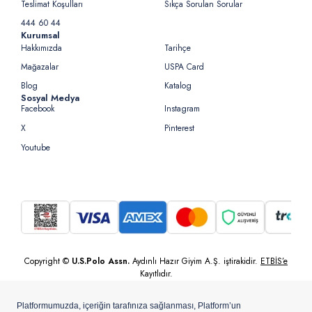
Teslimat Koşulları
Sıkça Sorulan Sorular
444 60 44
Kurumsal
Hakkımızda
Tarihçe
Mağazalar
USPA Card
Blog
Katalog
Sosyal Medya
Facebook
Instagram
X
Pinterest
Youtube
Copyright ©
U.S.Polo Assn.
Aydınlı Hazır Giyim A.Ş. iştirakidir.
ETBİS’e
Kayıtlıdır.