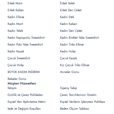
Erkek Mont
Erkek Yelek
Erkek Kaban
Erkek Deri Ceket
Kadın Elbise
Kadın Etek
Kadın Mont
Kadın Kaban
Kadın Yelek
Kadın Deri Ceket
Kadın Kapüşonlu Sweatshirt
Kadın Bisiklet Yaka Sweatshirt
Kadın Polo Yaka Sweatshirt
Kadın Triko Elbise
Kadın Kazak
Kadın Hırka
Çocuk Sweatshirt
Çocuk Kazak
Çocuk Hırka
Kız Çocuk Triko Elbise
BÜYÜK KASIM İNDİRİMİ
Anneler Günü
Babalar Günü
Müşteri Hizmetleri
İletişim
Sipariş Takip
Gizlilik ve Çerez Politikaları
Çerez Tercihlerinizi Yönetin
Kişisel Veri Aydınlatma Metni
Kişisel Verilerin İşlenmesi Politikası
İade ve Değişim Koşulları
Beden Ölçüm Tablosu