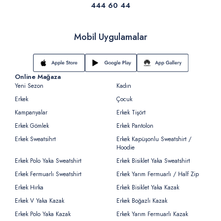
444 60 44
Mobil Uygulamalar
Online Mağaza
Yeni Sezon
Kadın
Erkek
Çocuk
Kampanyalar
Erkek Tişört
Erkek Gömlek
Erkek Pantolon
Erkek Sweatsihrt
Erkek Kapüşonlu Sweatshirt /
Hoodie
Erkek Polo Yaka Sweatshirt
Erkek Bisiklet Yaka Sweatshirt
Erkek Fermuarlı Sweatshirt
Erkek Yarım Fermuarlı / Half Zip
Erkek Hırka
Erkek Bisiklet Yaka Kazak
Erkek V Yaka Kazak
Erkek Boğazlı Kazak
Erkek Polo Yaka Kazak
Erkek Yarım Fermuarlı Kazak