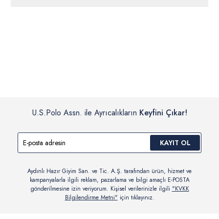
ücretsiz iade
edilebilir.
Siparişleriniz 1-3 iş günü içerisinde kargoya verilecektir. (Pazar
günleri, yoğun kampanya dönemleri ve resmi tatiller hariçtir.)
İç giyim, yüzme giyim, çorap gibi hijyenik ürün gruplarında kanun ve
Siparişinizin onaylanmasından sonra “Hesabım” bağlantısı üzerinden
yönetmelik hükümleri gereği değişim/iade yapılamamaktadır.
siparişlerinizi görüntüleyebilir, durumları hakkında bilgi sahibi olabilir
Detaylı Bilgi İçin Tıklayın
ve kargoya verildikten sonra kargo takibi yapabilirsiniz.
U.S.Polo Assn. ile Ayrıcalıkların
Keyfini Çıkar!
KAYIT OL
Aydınlı Hazır Giyim San. ve Tic. A.Ş. tarafından ürün, hizmet ve
kampanyalarla ilgili reklam, pazarlama ve bilgi amaçlı E-POSTA
gönderilmesine izin veriyorum. Kişisel verilerinizle ilgili
"KVKK
Bilgilendirme Metni"
için tıklayınız.