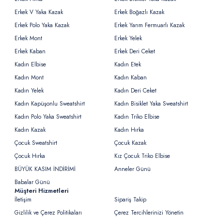
Erkek V Yaka Kazak
Erkek Boğazlı Kazak
Erkek Polo Yaka Kazak
Erkek Yarım Fermuarlı Kazak
Erkek Mont
Erkek Yelek
Erkek Kaban
Erkek Deri Ceket
Kadın Elbise
Kadın Etek
Kadın Mont
Kadın Kaban
Kadın Yelek
Kadın Deri Ceket
Kadın Kapüşonlu Sweatshirt
Kadın Bisiklet Yaka Sweatshirt
Kadın Polo Yaka Sweatshirt
Kadın Triko Elbise
Kadın Kazak
Kadın Hırka
Çocuk Sweatshirt
Çocuk Kazak
Çocuk Hırka
Kız Çocuk Triko Elbise
BÜYÜK KASIM İNDİRİMİ
Anneler Günü
Babalar Günü
Müşteri Hizmetleri
İletişim
Sipariş Takip
Gizlilik ve Çerez Politikaları
Çerez Tercihlerinizi Yönetin